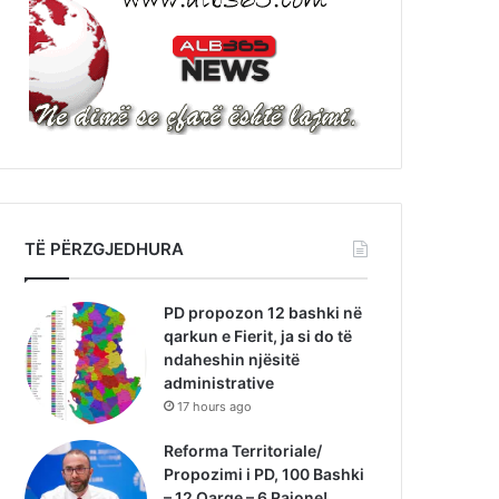
TË PËRZGJEDHURA
PD propozon 12 bashki në
qarkun e Fierit, ja si do të
ndaheshin njësitë
administrative
17 hours ago
Reforma Territoriale/
Propozimi i PD, 100 Bashki
– 12 Qarqe – 6 Rajone!