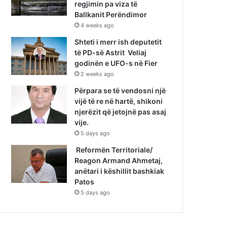
regjimin pa viza të
Ballkanit Perëndimor
4 weeks ago
Shteti i merr ish deputetit
të PD-së Astrit Veliaj
godinën e UFO-s në Fier
2 weeks ago
Përpara se të vendosni një
vijë të re në hartë, shikoni
njerëzit që jetojnë pas asaj
vije.
5 days ago
Reformën Territoriale/
Reagon Armand Ahmetaj,
anëtari i këshillit bashkiak
Patos
5 days ago