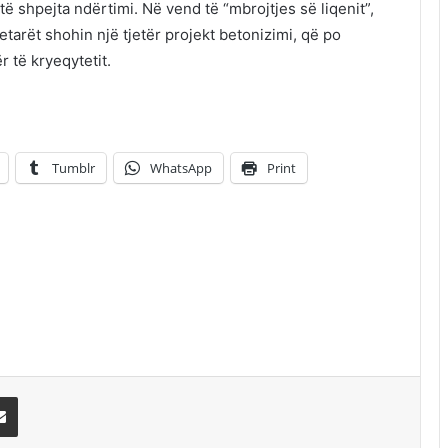
ë shpejta ndërtimi. Në vend të “mbrojtjes së liqenit”,
tarët shohin një tjetër projekt betonizimi, që po
 të kryeqytetit.
Tumblr
WhatsApp
Print
erest
Share via Email