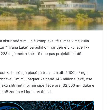
ka nisur ndërtimi i një kompleksi të ri masiv me kulla.
ajtur “Tirana Lake” parashikon ngritjen e 5 kullave 17-
 228 mijë metra katrorë dhe pas projektit është
 ka blerë një pjesë të truallit, rreth 2,100 m² nga
nancave. Çmimi i paguar ka qenë 143 milionë lekë, ose
ojekti shtrihet mbi një sipërfaqe prej 32,500 m², duke e
 në zonën e Liqenit Artificial.