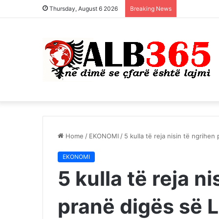
Thursday, August 6 2026
Breaking News
Home
/
EKONOMI
/
5 kulla të reja nisin të ngrihen 
EKONOMI
5 kulla të reja n
pranë digës së Li