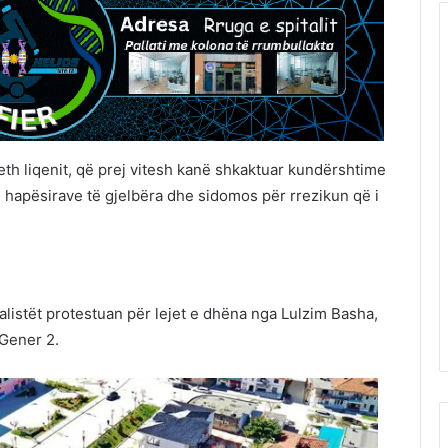
rreth liqenit, që prej vitesh kanë shkaktuar kundërshtime
e hapësirave të gjelbëra dhe sidomos për rrezikun që i
alistët protestuan për lejet e dhëna nga Lulzim Basha,
 Gener 2.