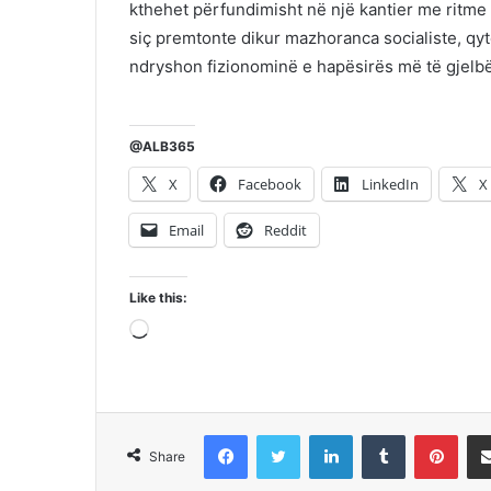
kthehet përfundimisht në një kantier me ritme t
siç premtonte dikur mazhoranca socialiste, qyte
ndryshon fizionominë e hapësirës më të gjelbër
@ALB365
X
Facebook
LinkedIn
X
Email
Reddit
Like this:
Loading…
Facebook
Twitter
LinkedIn
Tumblr
Pint
Share