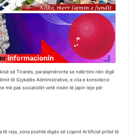
hkisë së Tiranës, paralajmëronte se ndërtimi nën digë
imit të Gjykatës Administrative, e cila e konsideroi
he më pas socialistët vetë nisën të japin leje për
a të reja, zona poshtë digës së Liqenit Artificial pritet të