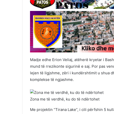
Madje edhe Erion Veliaj, atëherë kryetar i Bas
mund të rrezikonte sigurinë e saj. Por pas vend
lejen të ligjshme, zëri i kundërshtimit u shua d
komplekse të ngjashme.
Zona me të verdhë, ku do të ndërtohet
Me projektin “Tirana Lake”, i cili përfshin 5 kull