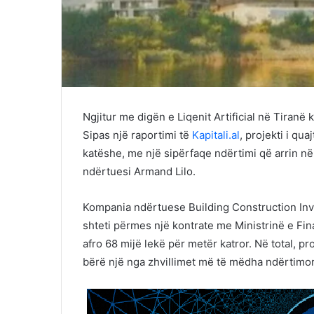
Ngjitur me digën e Liqenit Artificial në Tiranë 
Sipas një raportimi të
Kapitali.al
, projekti i qu
katëshe, me një sipërfaqe ndërtimi që arrin në
ndërtuesi Armand Lilo.
Kompania ndërtuese Building Construction Invest
shteti përmes një kontrate me Ministrinë e Fi
afro 68 mijë lekë për metër katror. Në total, pr
bërë një nga zhvillimet më të mëdha ndërtimore