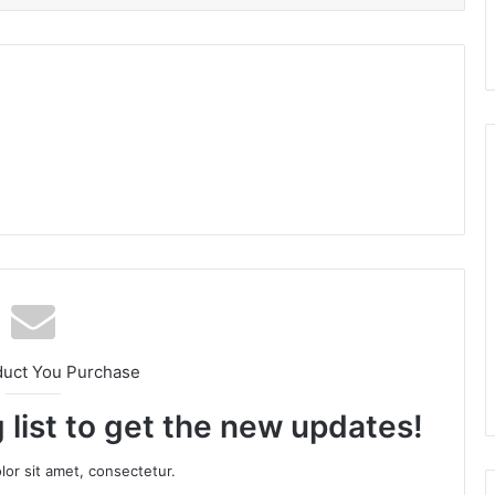
am
duct You Purchase
 list to get the new updates!
or sit amet, consectetur.