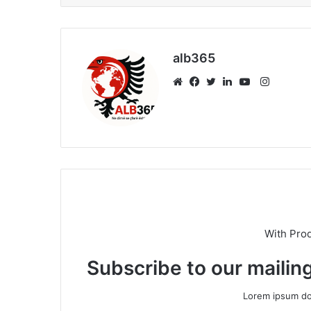
alb365
Instagr
Website
Facebook
Twitter
LinkedIn
YouTube
With Pro
Subscribe to our mailing
Lorem ipsum dol