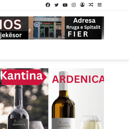
Facebook
Twitter
YouTube
Instagram
Log
Random
Sidebar
In
Article