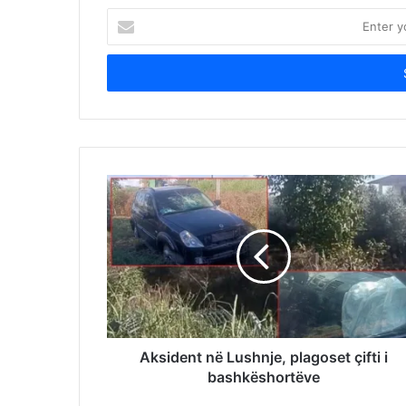
Enter
your
Email
address
Aksident në Lushnje, plagoset çifti i
bashkëshortëve