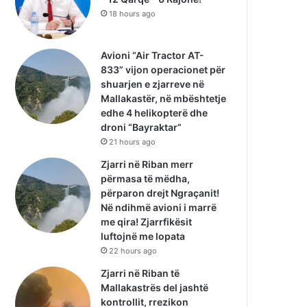
18 hours ago
Avioni “Air Tractor AT-
833” vijon operacionet për
shuarjen e zjarreve në
Mallakastër, në mbështetje
edhe 4 helikopterë dhe
droni “Bayraktar”
21 hours ago
Zjarri në Riban merr
përmasa të mëdha,
përparon drejt Ngraçanit!
Në ndihmë avioni i marrë
me qira! Zjarrfikësit
luftojnë me lopata
22 hours ago
Zjarri në Riban të
Mallakastrës del jashtë
kontrollit, rrezikon