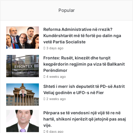
Popular
Reforma Administrative në rrezik?
Kundërshtarët më të fortë po dalin nga
vetë Partia Socialiste
3 days ago
Frontex: Rusët, kinezët dhe turqit
keqpërdorin regjimin pa viza të Ballkanit
Perëndimor
4 weeks ago
Shteti i merr ish deputetit të PD-së Astrit
Veliaj godinën e UFO-s në Fier
2 weeks ago
Përpara se të vendosni një vijë të re në
hartë, shikoni njerëzit që jetojnë pas asaj
vije.
6 days ago