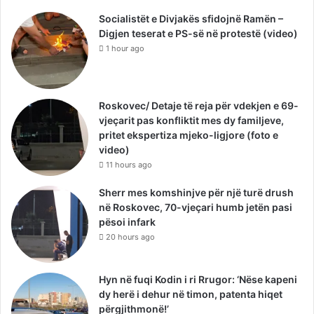
Socialistët e Divjakës sfidojnë Ramën –
Digjen teserat e PS-së në protestë (video)
1 hour ago
Roskovec/ Detaje të reja për vdekjen e 69-
vjeçarit pas konfliktit mes dy familjeve,
pritet ekspertiza mjeko-ligjore (foto e
video)
11 hours ago
Sherr mes komshinjve për një turë drush
në Roskovec, 70-vjeçari humb jetën pasi
pësoi infark
20 hours ago
Hyn në fuqi Kodin i ri Rrugor: ‘Nëse kapeni
dy herë i dehur në timon, patenta hiqet
përgjithmonë!’