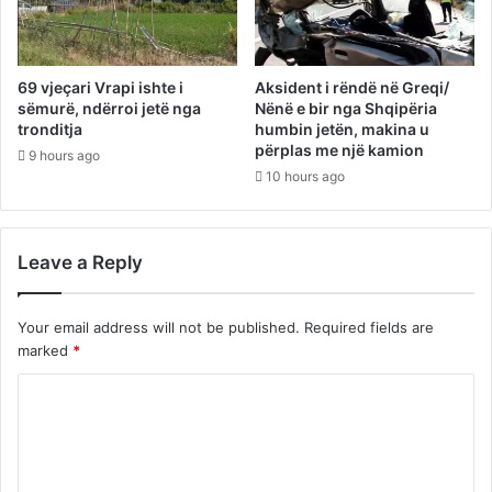
69 vjeçari Vrapi ishte i
Aksident i rëndë në Greqi/
sëmurë, ndërroi jetë nga
Nënë e bir nga Shqipëria
tronditja
humbin jetën, makina u
përplas me një kamion
9 hours ago
10 hours ago
Leave a Reply
Your email address will not be published.
Required fields are
marked
*
C
o
m
m