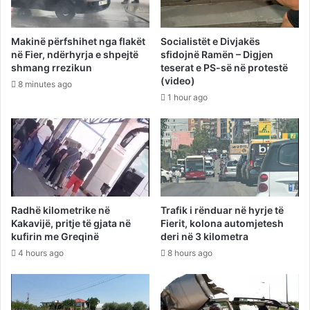
Makinë përfshihet nga flakët
Socialistët e Divjakës
në Fier, ndërhyrja e shpejtë
sfidojnë Ramën – Digjen
shmang rrezikun
teserat e PS-së në protestë
(video)
8 minutes ago
1 hour ago
Radhë kilometrike në
Trafik i rënduar në hyrje të
Kakavijë, pritje të gjata në
Fierit, kolona automjetesh
kufirin me Greqinë
deri në 3 kilometra
4 hours ago
8 hours ago