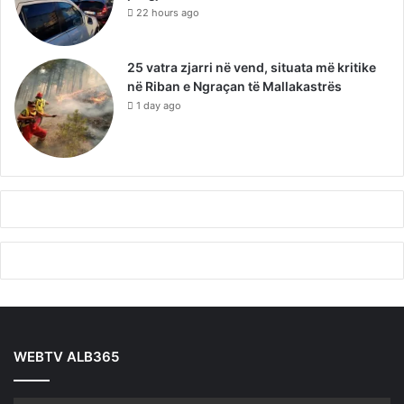
22 hours ago
25 vatra zjarri në vend, situata më kritike
në Riban e Ngraçan të Mallakastrës
1 day ago
WEBTV ALB365