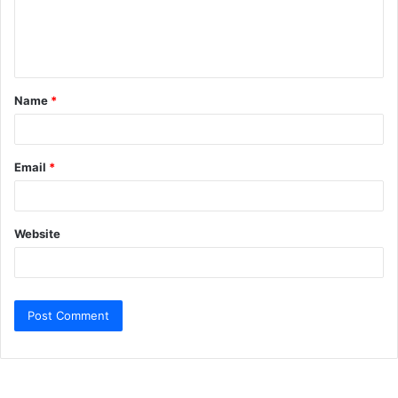
e
n
t
Name
*
*
Email
*
Website