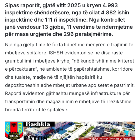
Sipas raportit, gjatë vitit 2025 u kryen 4.993
inspektime shëndetësore, nga të cilat 4.882 ishin
inspektime dhe 111 ri inspektime. Nga kontrollet
janë vendosur 13 gjoba, 11 vendime të ndërmjetme
për masa urgjente dhe 296 paralajmërime.
Një nga gjetjet më të forta lidhet me mënyrën e trajtimit të
mbetjeve spitalore. ISHSH evidenton se në disa raste
grumbullimi i mbetjeve kryhej “në kundërshtim me kriteret
e përcaktuara”, në ambiente të papërshtatshme, korridore
dhe tualete, madje në të njëjtën hapësirë ku
depozitoheshin edhe mbetjet urbane apo setet e pastrimit.
Raporti evidenton gjithashtu mungesë infrastrukture për
transportimin dhe magazinimin e mbetjeve të rrezikshme
brenda territorit të spitaleve.