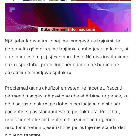
Një tjetër konstatim lidhej me mungesën e trajnimit të
personelin që merrej me trajtimin e mbetjeve spitalore, si
dhe mungesë të pajisjeve mbrojtëse. Në disa institucione
nuk respektohej procedura për ndarjen në burim dhe
etiketimin e mbetjeve spitalore.
Problematikat nuk kufizohen vetëm te mbetjet. Raporti
përmend mangësi në pavijone dhe shërbime urgjence, ku
në disa raste nuk respektohej sipërfaqja minimale për
pacientët sipas standardeve të përcaktuara. Po ashtu,
recepsionet dhe ambientet e triazhimit në urgjenca
rezultonin vetëm pjesërisht në përputhje me standardet
higjieno sanitare.