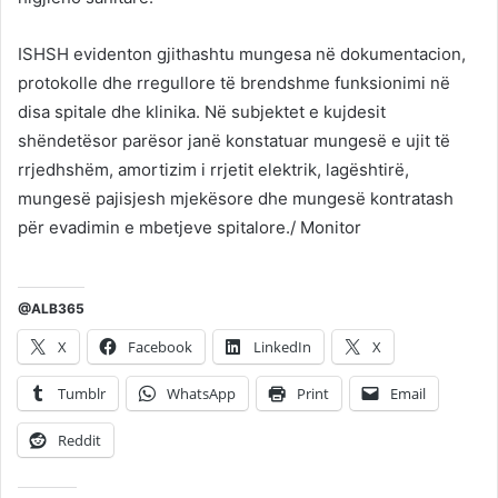
ISHSH evidenton gjithashtu mungesa në dokumentacion,
protokolle dhe rregullore të brendshme funksionimi në
disa spitale dhe klinika. Në subjektet e kujdesit
shëndetësor parësor janë konstatuar mungesë e ujit të
rrjedhshëm, amortizim i rrjetit elektrik, lagështirë,
mungesë pajisjesh mjekësore dhe mungesë kontratash
për evadimin e mbetjeve spitalore./ Monitor
@ALB365
X
Facebook
LinkedIn
X
Tumblr
WhatsApp
Print
Email
Reddit