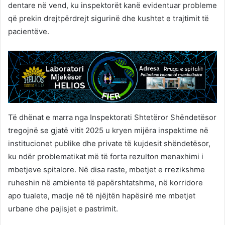
dentare në vend, ku inspektorët kanë evidentuar probleme
që prekin drejtpërdrejt sigurinë dhe kushtet e trajtimit të
pacientëve.
Të dhënat e marra nga Inspektorati Shtetëror Shëndetësor
tregojnë se gjatë vitit 2025 u kryen mijëra inspektime në
institucionet publike dhe private të kujdesit shëndetësor,
ku ndër problematikat më të forta rezulton menaxhimi i
mbetjeve spitalore. Në disa raste, mbetjet e rrezikshme
ruheshin në ambiente të papërshtatshme, në korridore
apo tualete, madje në të njëjtën hapësirë me mbetjet
urbane dhe pajisjet e pastrimit.