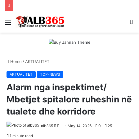
Menu
S
fo
Home
/
AKTUALITET
AKTUALITET
TOP-NEWS
Alarm nga inspektimet/
Mbetjet spitalore ruheshin në
tualete dhe korridore
Follow
Send
alb365
May 14, 2026
0
251
on
an
1 minute read