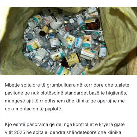
Twitter
email
Mbetje spitalore të grumbulluara në korridore dhe tualete,
pavijone që nuk plotësojnë standardet bazë të higjienës,
mungesë ujit të rrjedhshëm dhe klinika që operojnë me
dokumentacion të paplotë.
Kjo është panorama që del nga kontrollet e kryera gjatë
vitit 2025 në spitale, qendra shëndetësore dhe klinika