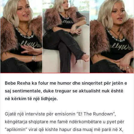
Bebe Rexha ka folur me humor dhe sinqeritet për jetën e
saj sentimentale, duke treguar se aktualisht nuk është
në kërkim të një lidhjeje.
Gjatë një interviste për emisionin “E! The Rundown”,
këngëtarja shqiptare me famë ndërkombëtare u pyet për
“aplikimin” viral që kishte hapur disa muaj më parë në X,