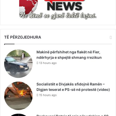
TË PËRZGJEDHURA
Makinë përfshihet nga flakët në Fier,
ndërhyrja e shpejtë shmang rrezikun
13 hours ago
Socialistët e Divjakës sfidojnë Ramën –
Digjen teserat e PS-së në protestë (video)
15 hours ago