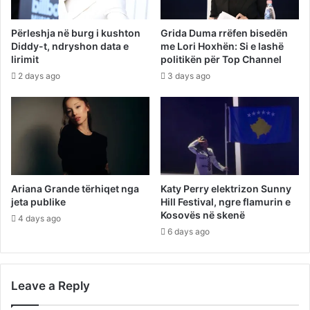
Përleshja në burg i kushton
Grida Duma rrëfen bisedën
Diddy-t, ndryshon data e
me Lori Hoxhën: Si e lashë
lirimit
politikën për Top Channel
2 days ago
3 days ago
Ariana Grande tërhiqet nga
Katy Perry elektrizon Sunny
jeta publike
Hill Festival, ngre flamurin e
Kosovës në skenë
4 days ago
6 days ago
Leave a Reply