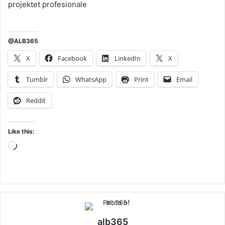
projektet profesionale
@ALB365
X
Facebook
LinkedIn
X
Tumblr
WhatsApp
Print
Email
Reddit
Like this:
Loading…
alb365