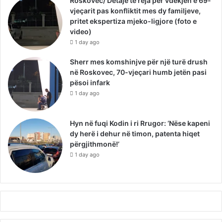
Roskovec/ Detaje të reja për vdekjen e 69-
vjeçarit pas konfliktit mes dy familjeve,
pritet ekspertiza mjeko-ligjore (foto e
video)
1 day ago
Sherr mes komshinjve për një turë drush
në Roskovec, 70-vjeçari humb jetën pasi
pësoi infark
1 day ago
Hyn në fuqi Kodin i ri Rrugor: ‘Nëse kapeni
dy herë i dehur në timon, patenta hiqet
përgjithmonë!’
1 day ago