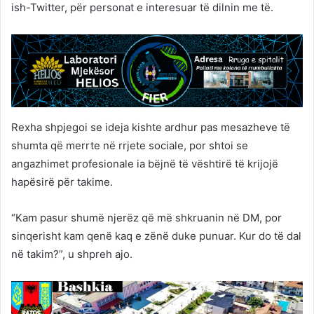
ish-Twitter, për personat e interesuar të dilnin me të.
Rexha shpjegoi se ideja kishte ardhur pas mesazheve të
shumta që merrte në rrjete sociale, por shtoi se
angazhimet profesionale ia bëjnë të vështirë të krijojë
hapësirë për takime.
“Kam pasur shumë njerëz që më shkruanin në DM, por
sinqerisht kam qenë kaq e zënë duke punuar. Kur do të dal
në takim?”, u shpreh ajo.