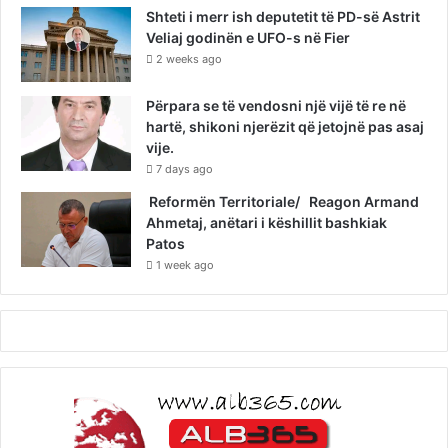
Shteti i merr ish deputetit të PD-së Astrit
Veliaj godinën e UFO-s në Fier
2 weeks ago
Përpara se të vendosni një vijë të re në
hartë, shikoni njerëzit që jetojnë pas asaj
vije.
7 days ago
Reformën Territoriale/ Reagon Armand
Ahmetaj, anëtari i këshillit bashkiak
Patos
1 week ago