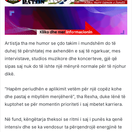
Artistja tha me humor se çdo takim i mundshëm do të
duhej të përshtatej me axhendën e saj të ngarkuar, mes
intervistave, studios muzikore dhe koncerteve, gjë që
sipas saj nuk do të ishte një mënyrë normale për të njohur
dikë.
“Hapëm periudhën e aplikimit vetëm për një copëz kohe
dhe pastaj e mbyllëm menjëherë”, tha Rexha, duke lënë të
kuptohet se për momentin prioriteti i saj mbetet karriera.
Në fund, këngëtarja theksoi se ritmi i saj i punës ka qenë
intensiv dhe se ka vendosur ta përqendrojë energjinë te