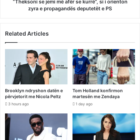
“Theksoni se jemi më afër se kurrë”, si i orienton
zyra e propagandës deputetët e PS
Related Articles
Brooklyn ndryshon datën e
Tom Holland konfirmon
përvjetorit me Nicola Peltz
martesën me Zendaya
3 hours ago
1 day ago