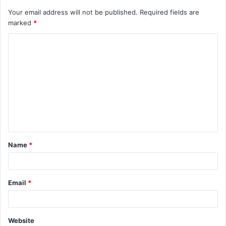
Your email address will not be published.
Required fields are
marked
*
C
o
m
m
e
n
t
Name
*
*
Email
*
Website