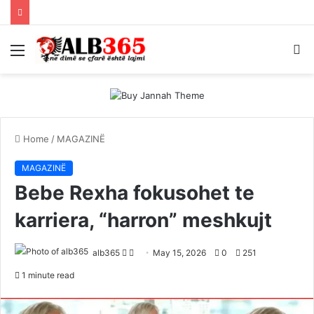
Menu
S
fo
Home
/
MAGAZINË
MAGAZINË
Bebe Rexha fokusohet te
karriera, “harron” meshkujt
Follow
Send
alb365
May 15, 2026
0
251
on
an
1 minute read
Twitter
email