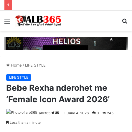
Menu
S
fo
Home
/
LIFE STYLE
LIFE STYLE
Bebe Rexha nderohet me
‘Female Icon Award 2026’
Follow
Send
alb365
June 4, 2026
0
245
on
an
Less than a minute
Twitter
email