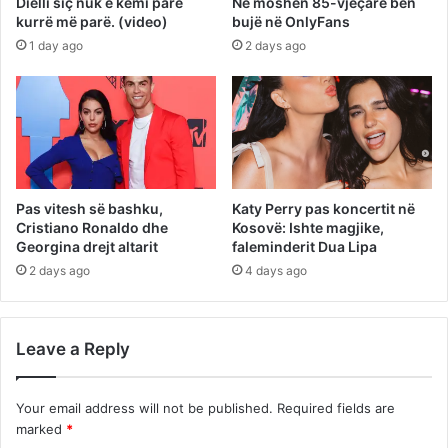
Dielli siç nuk e kemi parë
Në moshën 85-vjeçare bën
kurrë më parë. (video)
bujë në OnlyFans
1 day ago
2 days ago
Pas vitesh së bashku,
Katy Perry pas koncertit në
Cristiano Ronaldo dhe
Kosovë: Ishte magjike,
Georgina drejt altarit
faleminderit Dua Lipa
2 days ago
4 days ago
Leave a Reply
Your email address will not be published.
Required fields are
marked
*