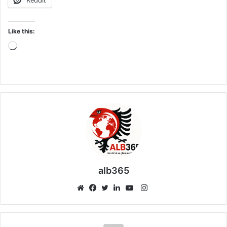
Reddit
Like this:
Loading…
alb365
Instagram
Website
Facebook
Twitter
LinkedIn
YouTube