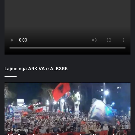
Lajme nga ARKIVA e ALB365
Mbyllen
fjalimet
para
Kryeministrisë/
Nis
marshimi
në
rrugët
6 days ago