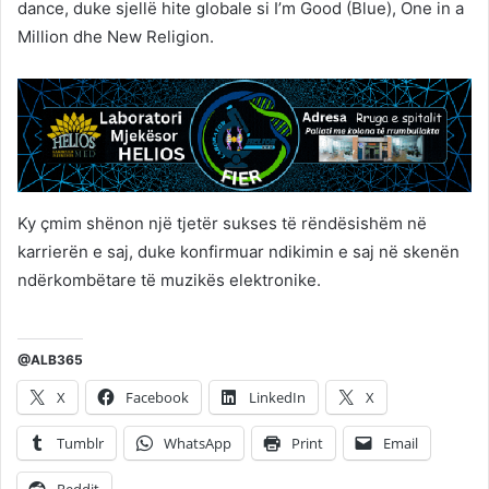
dance, duke sjellë hite globale si I’m Good (Blue), One in a
Million dhe New Religion.
Ky çmim shënon një tjetër sukses të rëndësishëm në
karrierën e saj, duke konfirmuar ndikimin e saj në skenën
ndërkombëtare të muzikës elektronike.
@ALB365
X
Facebook
LinkedIn
X
Tumblr
WhatsApp
Print
Email