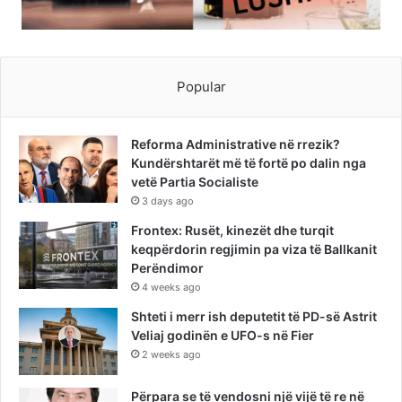
Popular
Reforma Administrative në rrezik?
Kundërshtarët më të fortë po dalin nga
vetë Partia Socialiste
3 days ago
Frontex: Rusët, kinezët dhe turqit
keqpërdorin regjimin pa viza të Ballkanit
Perëndimor
4 weeks ago
Shteti i merr ish deputetit të PD-së Astrit
Veliaj godinën e UFO-s në Fier
2 weeks ago
Përpara se të vendosni një vijë të re në