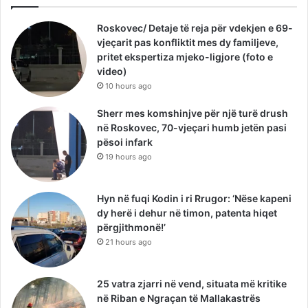
Roskovec/ Detaje të reja për vdekjen e 69-
vjeçarit pas konfliktit mes dy familjeve,
pritet ekspertiza mjeko-ligjore (foto e
video)
10 hours ago
Sherr mes komshinjve për një turë drush
në Roskovec, 70-vjeçari humb jetën pasi
pësoi infark
19 hours ago
Hyn në fuqi Kodin i ri Rrugor: ‘Nëse kapeni
dy herë i dehur në timon, patenta hiqet
përgjithmonë!’
21 hours ago
25 vatra zjarri në vend, situata më kritike
në Riban e Ngraçan të Mallakastrës