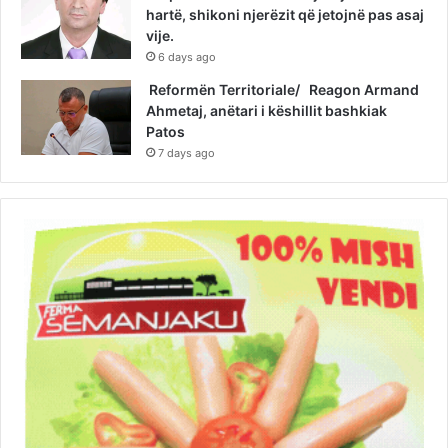
hartë, shikoni njerëzit që jetojnë pas asaj
vije.
6 days ago
Reformën Territoriale/ Reagon Armand
Ahmetaj, anëtari i këshillit bashkiak
Patos
7 days ago