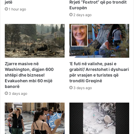
jetë
Rrjeti “Foxtrot” që po trondit
Europën
1 hour ago
2 days ago
Zjarre masive në
‘E futi në valixhe, pasi e
Washington, digjen 600
grabiti’/ Arrestohet i dyshuari
shtëpi dhe biznese!
për vrasjen e turistes që
Evakuohen mbi 60 mijë
tronditi Greqinë
banorë
3 days ago
3 days ago