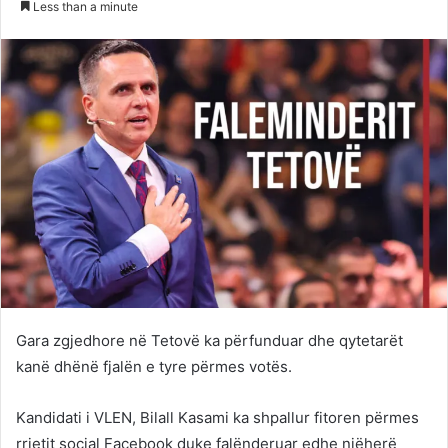
Less than a minute
Twitter
email
Gara zgjedhore në Tetovë ka përfunduar dhe qytetarët
kanë dhënë fjalën e tyre përmes votës.
Kandidati i VLEN, Bilall Kasami ka shpallur fitoren përmes
rrjetit social Facebook duke falënderuar edhe njëherë