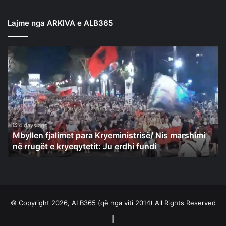
Lajme nga ARKIVA e ALB365
Mbyllen
fjalimet
para
Kryeministrisë/
Nis
marshimi
në
rrugët
4 days ago
Mbyllen fjalimet para Kryeministrisë/ Nis marshimi
e
në rrugët e kryeqytetit: Ju erdhi fundi
kryeqytetit:
Ju
erdhi
fundi
© Copyright 2026, ALB365 (që nga viti 2014) All Rights Reserved
|