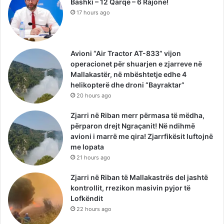
Bashki – 12 Qarqe – 6 Rajone!
17 hours ago
Avioni “Air Tractor AT-833” vijon
operacionet për shuarjen e zjarreve në
Mallakastër, në mbështetje edhe 4
helikopterë dhe droni “Bayraktar”
20 hours ago
Zjarri në Riban merr përmasa të mëdha,
përparon drejt Ngraçanit! Në ndihmë
avioni i marrë me qira! Zjarrfikësit luftojnë
me lopata
21 hours ago
Zjarri në Riban të Mallakastrës del jashtë
kontrollit, rrezikon masivin pyjor të
Lofkëndit
22 hours ago