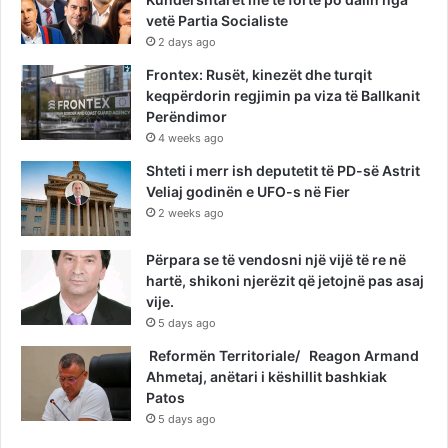
vetë Partia Socialiste
2 days ago
Frontex: Rusët, kinezët dhe turqit
keqpërdorin regjimin pa viza të Ballkanit
Perëndimor
4 weeks ago
Shteti i merr ish deputetit të PD-së Astrit
Veliaj godinën e UFO-s në Fier
2 weeks ago
Përpara se të vendosni një vijë të re në
hartë, shikoni njerëzit që jetojnë pas asaj
vije.
5 days ago
Reformën Territoriale/ Reagon Armand
Ahmetaj, anëtari i këshillit bashkiak
Patos
5 days ago