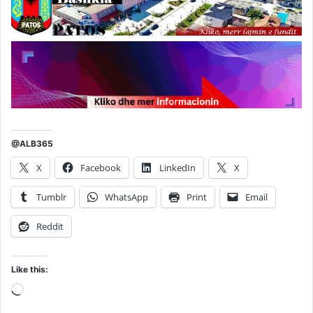
@ALB365
X
Facebook
LinkedIn
X
Tumblr
WhatsApp
Print
Email
Reddit
Like this:
Loading…