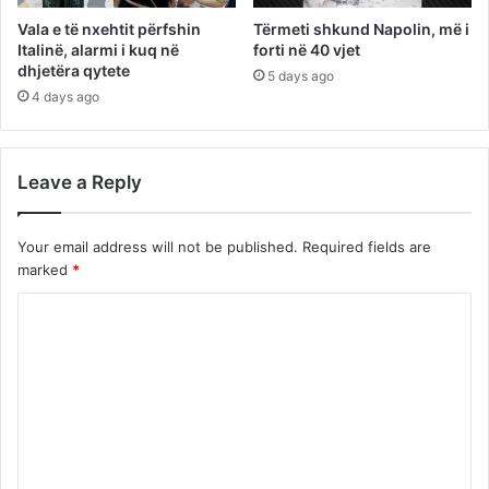
Vala e të nxehtit përfshin
Tërmeti shkund Napolin, më i
Italinë, alarmi i kuq në
forti në 40 vjet
dhjetëra qytete
5 days ago
4 days ago
Leave a Reply
Your email address will not be published.
Required fields are
marked
*
C
o
m
m
e
n