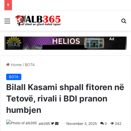
Menu
S
fo
Home
/
BOTA
BOTA
Bilall Kasami shpall fitoren në
Tetovë, rivali i BDI pranon
humbjen
Follow
Send
alb365
November 3, 2025
0
242
on
an