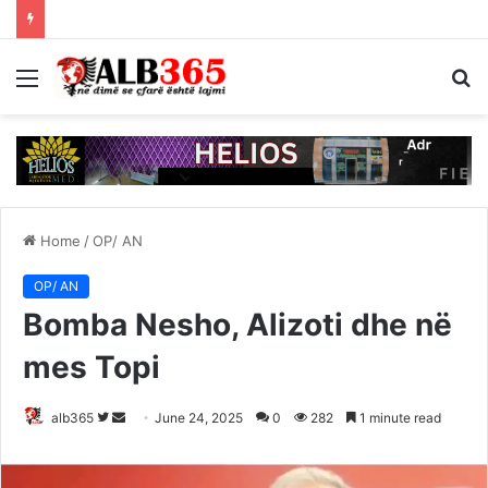
Menu
S
fo
Home
/
OP/ AN
OP/ AN
Bomba Nesho, Alizoti dhe në
mes Topi
Follow
Send
alb365
June 24, 2025
0
282
1 minute read
on
an
Twitter
email