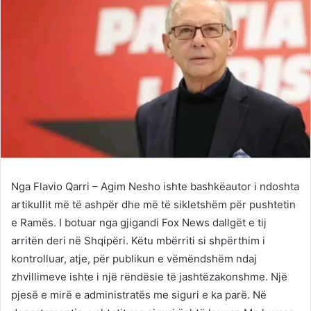
Nga Flavio Qarri – Agim Nesho ishte bashkëautor i ndoshta
artikullit më të ashpër dhe më të sikletshëm për pushtetin
e Ramës. I botuar nga gjigandi Fox News dallgët e tij
arritën deri në Shqipëri. Këtu mbërriti si shpërthim i
kontrolluar, atje, për publikun e vëmëndshëm ndaj
zhvillimeve ishte i një rëndësie të jashtëzakonshme. Një
pjesë e mirë e administratës me siguri e ka parë. Në