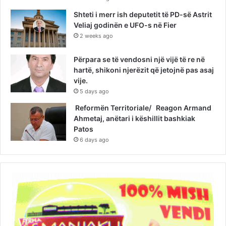
Shteti i merr ish deputetit të PD-së Astrit
Veliaj godinën e UFO-s në Fier
2 weeks ago
Përpara se të vendosni një vijë të re në
hartë, shikoni njerëzit që jetojnë pas asaj
vije.
5 days ago
Reformën Territoriale/ Reagon Armand
Ahmetaj, anëtari i këshillit bashkiak
Patos
6 days ago