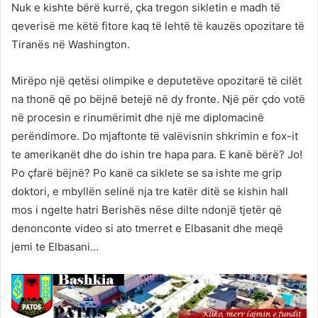
Nuk e kishte bërë kurrë, çka tregon sikletin e madh të
qeverisë me këtë fitore kaq të lehtë të kauzës opozitare të
Tiranës në Washington.
Mirëpo një qetësi olimpike e deputetëve opozitarë të cilët
na thonë që po bëjnë betejë në dy fronte. Një për çdo votë
në procesin e rinumërimit dhe një me diplomacinë
perëndimore. Do mjaftonte të valëvisnin shkrimin e fox-it
te amerikanët dhe do ishin tre hapa para. E kanë bërë? Jo!
Po çfarë bëjnë? Po kanë ca siklete se sa ishte me grip
doktori, e mbyllën selinë nja tre katër ditë se kishin hall
mos i ngelte hatri Berishës nëse dilte ndonjë tjetër që
denonconte video si ato tmerret e Elbasanit dhe meqë
jemi te Elbasani…