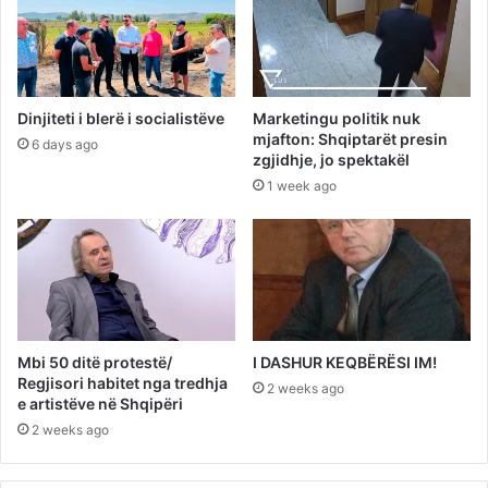
Dinjiteti i blerë i socialistëve
Marketingu politik nuk
mjafton: Shqiptarët presin
6 days ago
zgjidhje, jo spektakël
1 week ago
Mbi 50 ditë protestë/
I DASHUR KEQBËRËSI IM!
Regjisori habitet nga tredhja
2 weeks ago
e artistëve në Shqipëri
2 weeks ago