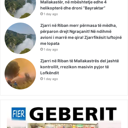
Mallakastër, në mbështetje edhe 4
helikopterë dhe droni “Bayraktar”
1 day ago
Zjarri në Riban merr përmasa të mëdha,
përparon drejt Ngraçanit! Në ndihmë
avioni i marrë me qira! Zjarrfikësit luftojnë
me lopata
1 day ago
Zjarri në Riban të Mallakastrës del jashtë
kontrollit, rrezikon masivin pyjor të
Lofkëndit
1 day ago