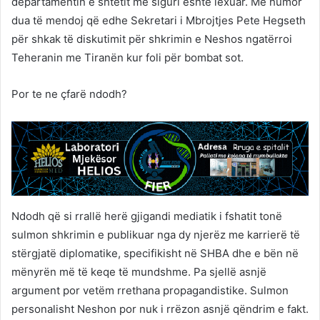
departamentin e shtetit me siguri është lexuar. Me humor
dua të mendoj që edhe Sekretari i Mbrojtjes Pete Hegseth
për shkak të diskutimit për shkrimin e Neshos ngatërroi
Teheranin me Tiranën kur foli për bombat sot.
Por te ne çfarë ndodh?
Ndodh që si rrallë herë gjigandi mediatik i fshatit tonë
sulmon shkrimin e publikuar nga dy njerëz me karrierë të
stërgjatë diplomatike, specifikisht në SHBA dhe e bën në
mënyrën më të keqe të mundshme. Pa sjellë asnjë
argument por vetëm rrethana propagandistike. Sulmon
personalisht Neshon por nuk i rrëzon asnjë qëndrim e fakt.