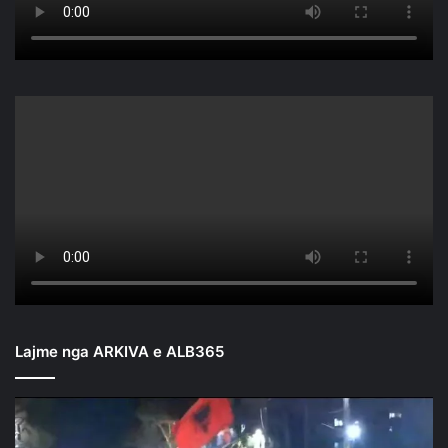
Lajme nga ARKIVA e ALB365
Mbyllen
fjalimet