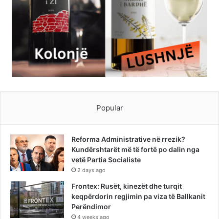
Popular
Reforma Administrative në rrezik?
Kundërshtarët më të fortë po dalin nga
vetë Partia Socialiste
2 days ago
Frontex: Rusët, kinezët dhe turqit
keqpërdorin regjimin pa viza të Ballkanit
Perëndimor
4 weeks ago