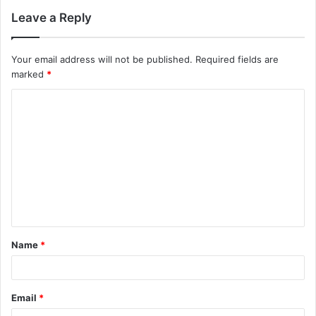
Leave a Reply
Your email address will not be published.
Required fields are
marked
*
C
o
m
m
e
n
t
Name
*
*
Email
*