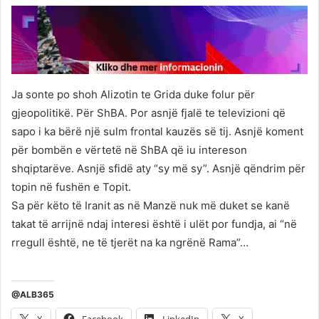
Ja sonte po shoh Alizotin te Grida duke folur për
gjeopolitikë. Për ShBA. Por asnjë fjalë te televizioni që
sapo i ka bërë një sulm frontal kauzës së tij. Asnjë koment
për bombën e vërtetë në ShBA që iu intereson
shqiptarëve. Asnjë sfidë aty “sy më sy”. Asnjë qëndrim për
topin në fushën e Topit.
Sa për këto të Iranit as në Manzë nuk më duket se kanë
takat të arrijnë ndaj interesi është i ulët por fundja, ai “në
rregull është, ne të tjerët na ka ngrënë Rama”…
@ALB365
X
Facebook
LinkedIn
X