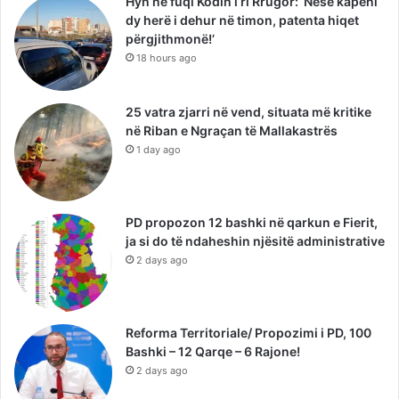
Hyn në fuqi Kodin i ri Rrugor: ‘Nëse kapeni
dy herë i dehur në timon, patenta hiqet
përgjithmonë!’
18 hours ago
25 vatra zjarri në vend, situata më kritike
në Riban e Ngraçan të Mallakastrës
1 day ago
PD propozon 12 bashki në qarkun e Fierit,
ja si do të ndaheshin njësitë administrative
2 days ago
Reforma Territoriale/ Propozimi i PD, 100
Bashki – 12 Qarqe – 6 Rajone!
2 days ago