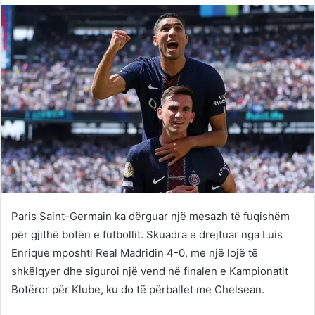
Twitter
email
Paris Saint-Germain ka dërguar një mesazh të fuqishëm
për gjithë botën e futbollit. Skuadra e drejtuar nga Luis
Enrique mposhti Real Madridin 4-0, me një lojë të
shkëlqyer dhe siguroi një vend në finalen e Kampionatit
Botëror për Klube, ku do të përballet me Chelsean.