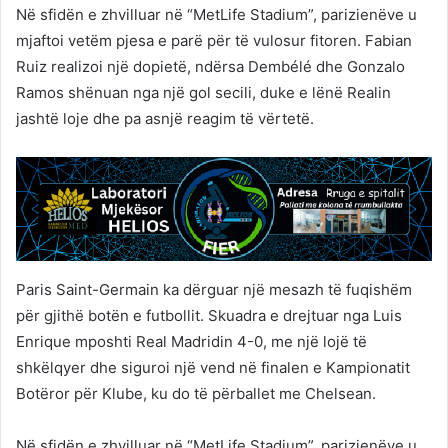
Në sfidën e zhvilluar në “MetLife Stadium”, parizienëve u
mjaftoi vetëm pjesa e parë për të vulosur fitoren. Fabian
Ruiz realizoi një dopietë, ndërsa Dembélé dhe Gonzalo
Ramos shënuan nga një gol secili, duke e lënë Realin
jashtë loje dhe pa asnjë reagim të vërtetë.
Paris Saint-Germain ka dërguar një mesazh të fuqishëm
për gjithë botën e futbollit. Skuadra e drejtuar nga Luis
Enrique mposhti Real Madridin 4-0, me një lojë të
shkëlqyer dhe siguroi një vend në finalen e Kampionatit
Botëror për Klube, ku do të përballet me Chelsean.
Në sfidën e zhvilluar në “MetLife Stadium”, parizienëve u