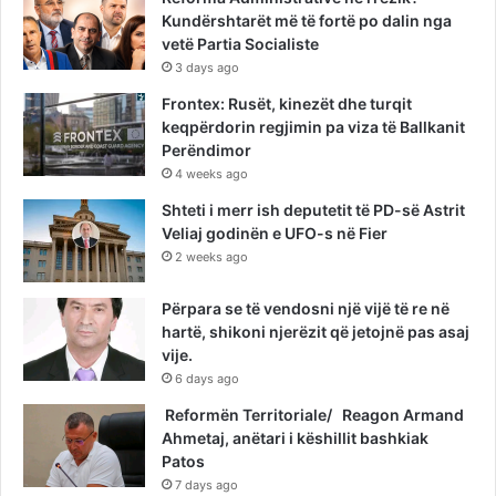
Kundërshtarët më të fortë po dalin nga
vetë Partia Socialiste
3 days ago
Frontex: Rusët, kinezët dhe turqit
keqpërdorin regjimin pa viza të Ballkanit
Perëndimor
4 weeks ago
Shteti i merr ish deputetit të PD-së Astrit
Veliaj godinën e UFO-s në Fier
2 weeks ago
Përpara se të vendosni një vijë të re në
hartë, shikoni njerëzit që jetojnë pas asaj
vije.
6 days ago
Reformën Territoriale/ Reagon Armand
Ahmetaj, anëtari i këshillit bashkiak
Patos
7 days ago