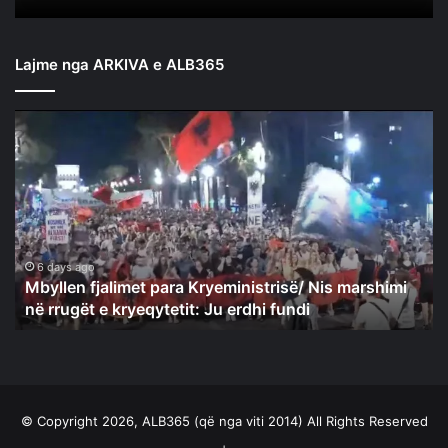
Lajme nga ARKIVA e ALB365
Mbyllen
fjalimet
para
Kryeministrisë/
Nis
marshimi
në
rrugët
6 days ago
Mbyllen fjalimet para Kryeministrisë/ Nis marshimi
e
në rrugët e kryeqytetit: Ju erdhi fundi
kryeqytetit:
Ju
erdhi
fundi
© Copyright 2026, ALB365 (që nga viti 2014) All Rights Reserved