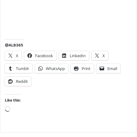
@ALB365
X
Facebook
LinkedIn
X
Tumblr
WhatsApp
Print
Email
Reddit
Like this:
Loading…