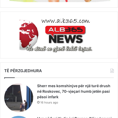
TË PËRZGJEDHURA
Sherr mes komshinjve për një turë drush
në Roskovec, 70-vjeçari humb jetën pasi
pësoi infark
16 hours ago