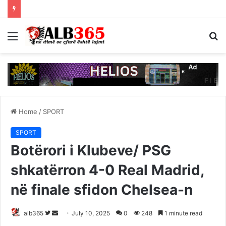
Menu
S
fo
Home
/
SPORT
SPORT
Botërori i Klubeve/ PSG
shkatërron 4-0 Real Madrid,
në finale sfidon Chelsea-n
Follow
Send
alb365
July 10, 2025
0
248
1 minute read
on
an