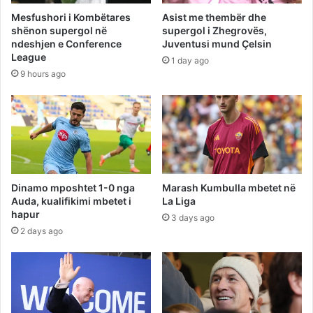
Mesfushori i Kombëtares
Asist me thembër dhe
shënon supergol në
supergol i Zhegrovës,
ndeshjen e Conference
Juventusi mund Çelsin
League
1 day ago
9 hours ago
Dinamo mposhtet 1-0 nga
Marash Kumbulla mbetet në
Auda, kualifikimi mbetet i
La Liga
hapur
3 days ago
2 days ago