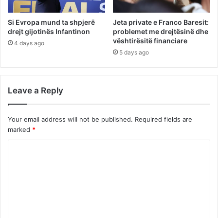
Si Evropa mund ta shpjerë
Jeta private e Franco Baresit:
drejt gijotinës Infantinon
problemet me drejtësinë dhe
vështirësitë financiare
4 days ago
5 days ago
Leave a Reply
Your email address will not be published.
Required fields are
marked
*
C
o
m
m
e