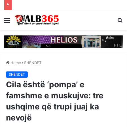
Menu
S
fo
Home
/
SHËNDET
SHËNDET
Cila është ‘pompa’ e
famshme e muskujve: tre
ushqime që trupi juaj ka
nevojë