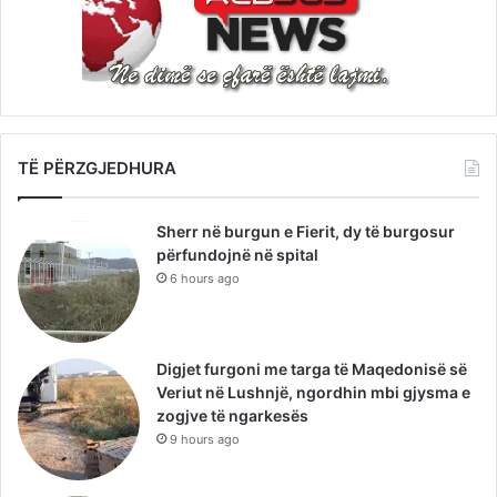
TË PËRZGJEDHURA
Sherr në burgun e Fierit, dy të burgosur
përfundojnë në spital
6 hours ago
Digjet furgoni me targa të Maqedonisë së
Veriut në Lushnjë, ngordhin mbi gjysma e
zogjve të ngarkesës
9 hours ago