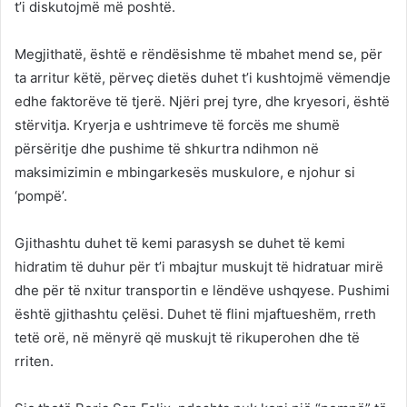
t’i diskutojmë më poshtë.
Megjithatë, është e rëndësishme të mbahet mend se, për
ta arritur këtë, përveç dietës duhet t’i kushtojmë vëmendje
edhe faktorëve të tjerë. Njëri prej tyre, dhe kryesori, është
stërvitja. Kryerja e ushtrimeve të forcës me shumë
përsëritje dhe pushime të shkurtra ndihmon në
maksimizimin e mbingarkesës muskulore, e njohur si
‘pompë’.
Gjithashtu duhet të kemi parasysh se duhet të kemi
hidratim të duhur për t’i mbajtur muskujt të hidratuar mirë
dhe për të nxitur transportin e lëndëve ushqyese. Pushimi
është gjithashtu çelësi. Duhet të flini mjaftueshëm, rreth
tetë orë, në mënyrë që muskujt të rikuperohen dhe të
rriten.