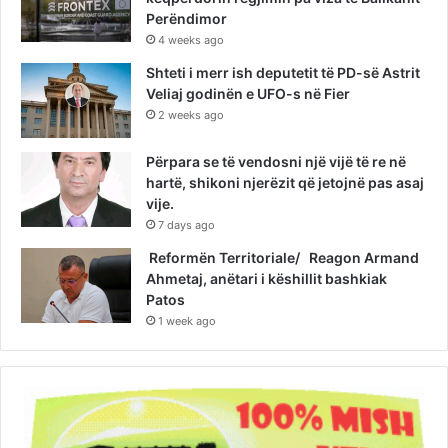
Perëndimor
4 weeks ago
Shteti i merr ish deputetit të PD-së Astrit
Veliaj godinën e UFO-s në Fier
2 weeks ago
Përpara se të vendosni një vijë të re në
hartë, shikoni njerëzit që jetojnë pas asaj
vije.
7 days ago
Reformën Territoriale/ Reagon Armand
Ahmetaj, anëtari i këshillit bashkiak
Patos
1 week ago