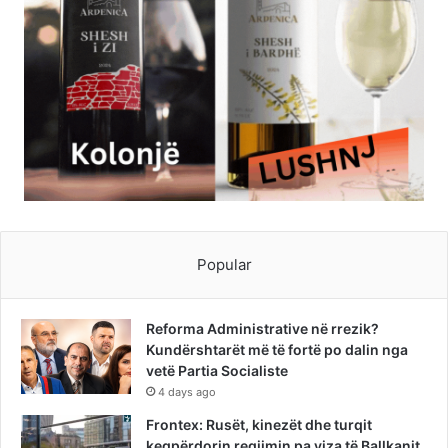
Popular
Reforma Administrative në rrezik?
Kundërshtarët më të fortë po dalin nga
vetë Partia Socialiste
4 days ago
Frontex: Rusët, kinezët dhe turqit
keqpërdorin regjimin pa viza të Ballkanit