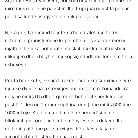
Siç thotë Borja San Felix, ndoshta nuk keni një “pompë” të
mirë muskulore në palestër dhe trupi juaj ndoshta po qan
për disa lëndë ushqyese që nuk po ia jepni.
Njëra prej tyre mund të jetë karbohidratet, një tjetër
natriumi (i pranishëm në kripë) dhe uji. Nëse nuk merrni
mjaftueshëm karbohidrate, muskuli nuk ka mjaftueshëm
glikogjen dhe ‘shfryhet’, njësoj siç ndodh me lëndët e tjera
ushqyese.
Për ta bërë këtë, eksperti rekomandon konsumimin e tyre
një ose dy orë para stërvitjes, me masat e rekomanduara
që janë midis 0.5 dhe 1 gram karbohidrate për kilogram
peshë, 1 deri në 2 gram kripë (natrium) dhe midis 500 dhe
1000 ml ujë. Kjo do të ndihmojë në përmirësimin e
bllokimit, performancës dhe mënyrës se si dukeni dhe
ndiheni gjatë dhe pas stërvitjes. Këto këshilla janë
veçanërisht për stërvitjen para pesha