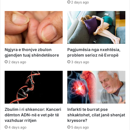
2 days ago
Ngjyra e thonjve zbulon
Pagjumësia nga nxehtësia,
gjendjen tuaj shëndetësore
problem serioz në Evropë
2 days ago
3 days ago
Zbulim i ri shkencor: Kanceri
Infarkti te burrat pse
dëmton ADN-në e vet për të
shkaktohet, cilat janë shenjat
vazhduar rritjen
kryesore?
4 days ago
5 days ago