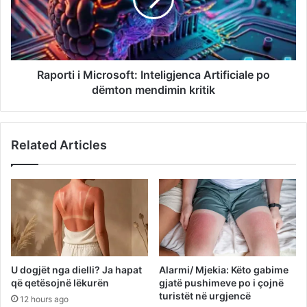
Raporti i Microsoft: Inteligjenca Artificiale po
dëmton mendimin kritik
Related Articles
U dogjët nga dielli? Ja hapat
Alarmi/ Mjekia: Këto gabime
që qetësojnë lëkurën
gjatë pushimeve po i çojnë
turistët në urgjencë
12 hours ago