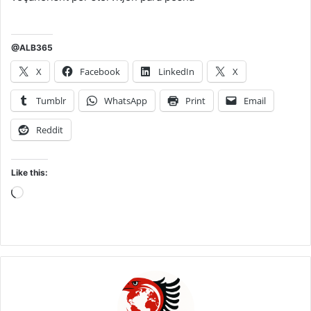
@ALB365
X
Facebook
LinkedIn
X
Tumblr
WhatsApp
Print
Email
Reddit
Like this:
Loading…