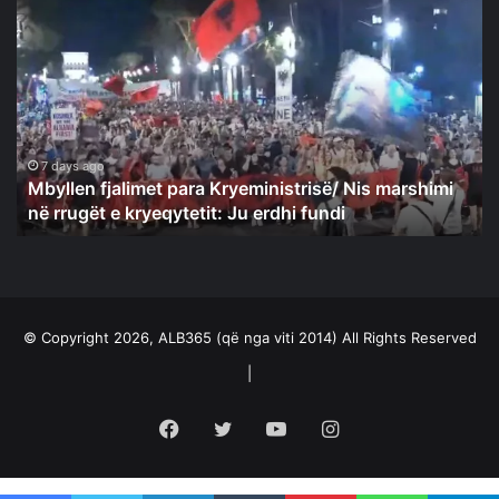
Mbyllen
fjalimet
para
Kryeministrisë/
Nis
marshimi
në
rrugët
7 days ago
Mbyllen fjalimet para Kryeministrisë/ Nis marshimi
e
në rrugët e kryeqytetit: Ju erdhi fundi
kryeqytetit:
Ju
erdhi
fundi
© Copyright 2026, ALB365 (që nga viti 2014) All Rights Reserved
|
Facebook
Twitter
YouTube
Instagram