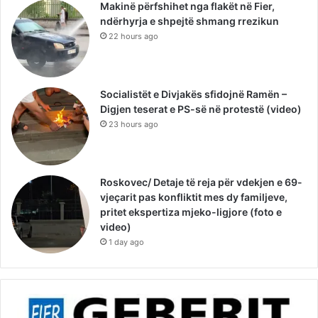
Makinë përfshihet nga flakët në Fier,
ndërhyrja e shpejtë shmang rrezikun
22 hours ago
Socialistët e Divjakës sfidojnë Ramën –
Digjen teserat e PS-së në protestë (video)
23 hours ago
Roskovec/ Detaje të reja për vdekjen e 69-
vjeçarit pas konfliktit mes dy familjeve,
pritet ekspertiza mjeko-ligjore (foto e
video)
1 day ago