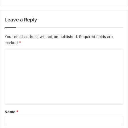
Leave a Reply
Your email address will not be published.
Required fields are
marked
*
C
o
m
m
e
n
t
Name
*
*