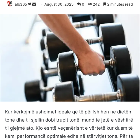
Follow
Send
alb365
August 30, 2025
0
242
2 minutes read
on
an
Twitter
email
Kur kërkojmë ushqimet ideale që të përfshihen në dietën
tonë dhe t’i sjellin dobi trupit tonë, mund të jetë e vështirë
t’i gjejmë ato. Kjo është veçanërisht e vërtetë kur duam të
kemi performancë optimale edhe në stërvitjet tona. Për ta