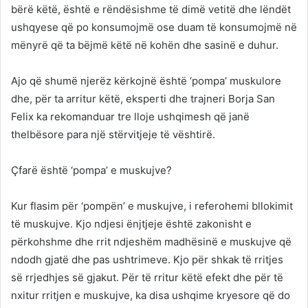
bërë këtë, është e rëndësishme të dimë vetitë dhe lëndët
ushqyese që po konsumojmë ose duam të konsumojmë në
mënyrë që ta bëjmë këtë në kohën dhe sasinë e duhur.
Ajo që shumë njerëz kërkojnë është ‘pompa’ muskulore
dhe, për ta arritur këtë, eksperti dhe trajneri Borja San
Felix ka rekomanduar tre lloje ushqimesh që janë
thelbësore para një stërvitjeje të vështirë.
Çfarë është ‘pompa’ e muskujve?
Kur flasim për ‘pompën’ e muskujve, i referohemi bllokimit
të muskujve. Kjo ndjesi ënjtjeje është zakonisht e
përkohshme dhe rrit ndjeshëm madhësinë e muskujve që
ndodh gjatë dhe pas ushtrimeve. Kjo për shkak të rritjes
së rrjedhjes së gjakut. Për të rritur këtë efekt dhe për të
nxitur rritjen e muskujve, ka disa ushqime kryesore që do