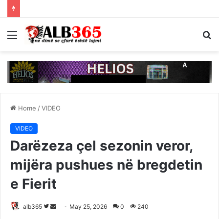
Menu
S
fo
Home
/
VIDEO
VIDEO
Darëzeza çel sezonin veror,
mijëra pushues në bregdetin
e Fierit
Follow
Send
alb365
May 25, 2026
0
240
on
an