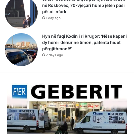
në Roskovec, 70-vjeçari humb jetën pasi
pësoi infark
1 day ago
Hyn në fuqi Kodin i ri Rrugor: ‘Nëse kapeni
dy herë i dehur në timon, patenta hiqet
përgjithmonë!’
2 days ago