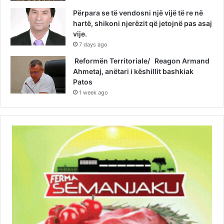
Përpara se të vendosni një vijë të re në
hartë, shikoni njerëzit që jetojnë pas asaj
vije.
7 days ago
Reformën Territoriale/ Reagon Armand
Ahmetaj, anëtari i këshillit bashkiak
Patos
1 week ago