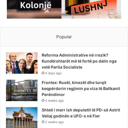
Popular
Reforma Administrative në rrezik?
Kundërshtarët më të fortë po dalin nga
vetë Partia Socialiste
4 days ago
Frontex: Rusët, kinezët dhe turqit
keqpërdorin regjimin pa viza të Ballkanit
Perëndimor
4 weeks ago
Shteti i merr ish deputetit të PD-së Astrit
Veliaj godinën e UFO-s në Fier
2 weeks ago