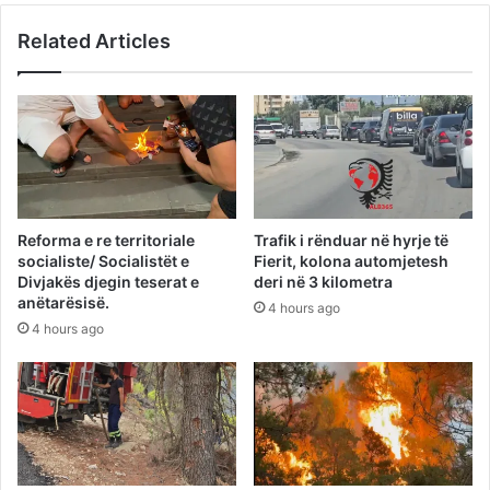
Related Articles
Reforma e re territoriale
Trafik i rënduar në hyrje të
socialiste/ Socialistët e
Fierit, kolona automjetesh
Divjakës djegin teserat e
deri në 3 kilometra
anëtarësisë.
4 hours ago
4 hours ago