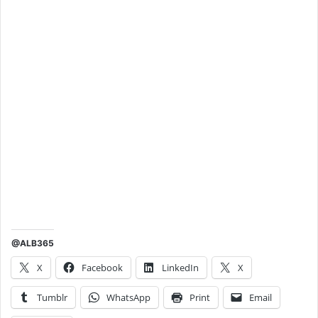
@ALB365
X
Facebook
LinkedIn
X
Tumblr
WhatsApp
Print
Email