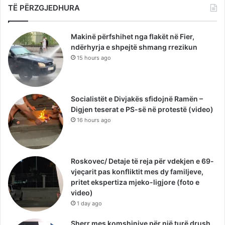
TË PËRZGJEDHURA
Makinë përfshihet nga flakët në Fier,
ndërhyrja e shpejtë shmang rrezikun
15 hours ago
Socialistët e Divjakës sfidojnë Ramën –
Digjen teserat e PS-së në protestë (video)
16 hours ago
Roskovec/ Detaje të reja për vdekjen e 69-
vjeçarit pas konfliktit mes dy familjeve,
pritet ekspertiza mjeko-ligjore (foto e
video)
1 day ago
Sherr mes komshinjve për një turë drush