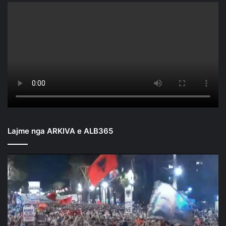
Lajme nga ARKIVA e ALB365
Mbyllen
fjalimet
para
Kryeministrisë/
Nis
marshimi
në