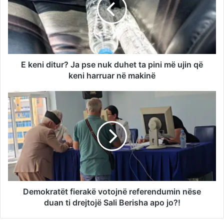
E keni ditur? Ja pse nuk duhet ta pini më ujin që
keni harruar në makinë
Demokratët fierakë votojnë referendumin nëse
duan ti drejtojë Sali Berisha apo jo?!