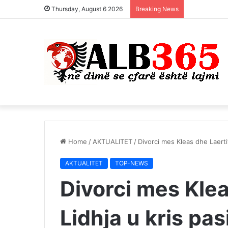
Thursday, August 6 2026
Breaking News
Home
/
AKTUALITET
/
Divorci mes Kleas dhe Laertit
AKTUALITET
TOP-NEWS
Divorci mes Klea
Lidhja u kris pas