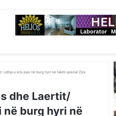
/ Lidhja u kris pasi në burg hyri në takim special Ziza
s dhe Laertit/
i në burg hyri në