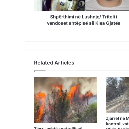
Shpërthimi në Lushnje/ Tritoli i
vendoset shtëpisë së Klea Gjatës
Related Articles
Zjarret në M
kontroll va
Zjarri jashtë kontrollit në