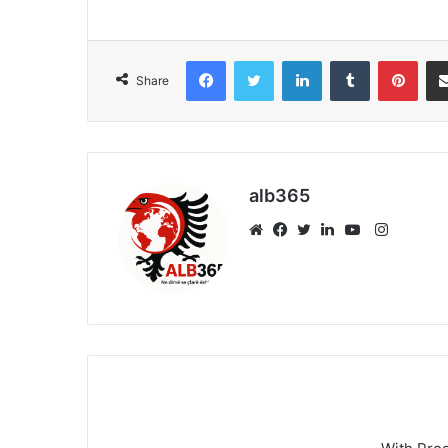
Facebook
Twitter
LinkedIn
Tumblr
Pint
Share
alb365
Instagr
Website
Facebook
Twitter
LinkedIn
YouTube