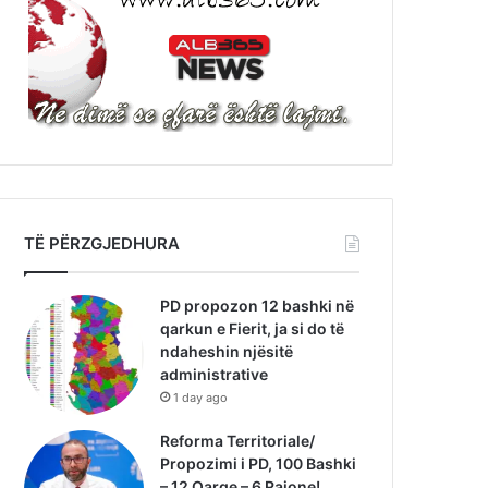
TË PËRZGJEDHURA
PD propozon 12 bashki në
qarkun e Fierit, ja si do të
ndaheshin njësitë
administrative
1 day ago
Reforma Territoriale/
Propozimi i PD, 100 Bashki
– 12 Qarqe – 6 Rajone!