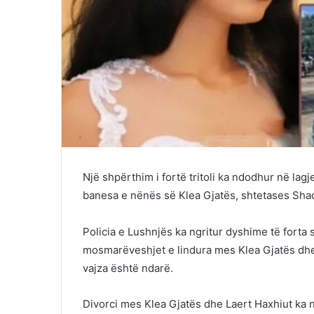
Një shpërthim i fortë tritoli ka ndodhur në lag
banesa e nënës së Klea Gjatës, shtetases Sha
Policia e Lushnjës ka ngritur dyshime të forta 
mosmarëveshjet e lindura mes Klea Gjatës dhe 
vajza është ndarë.
Divorci mes Klea Gjatës dhe Laert Haxhiut ka 