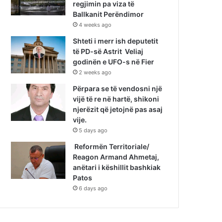
regjimin pa viza të
Ballkanit Perëndimor
4 weeks ago
Shteti i merr ish deputetit
të PD-së Astrit Veliaj
godinën e UFO-s në Fier
2 weeks ago
Përpara se të vendosni një
vijë të re në hartë, shikoni
njerëzit që jetojnë pas asaj
vije.
5 days ago
Reformën Territoriale/
Reagon Armand Ahmetaj,
anëtari i këshillit bashkiak
Patos
6 days ago