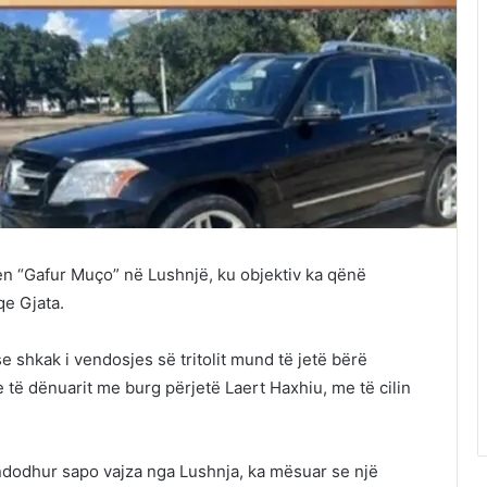
jen “Gafur Muço” në Lushnjë, ku objektiv ka qënë
qe Gjata.
se shkak i vendosjes së tritolit mund të jetë bërë
të dënuarit me burg përjetë Laert Haxhiu, me të cilin
ndodhur sapo vajza nga Lushnja, ka mësuar se një