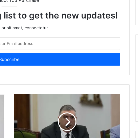
duct You Purchase
 list to get the new updates!
or sit amet, consectetur.