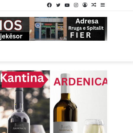
Facebook
Twitter
YouTube
Instagram
Log
Random
Sidebar
In
Article