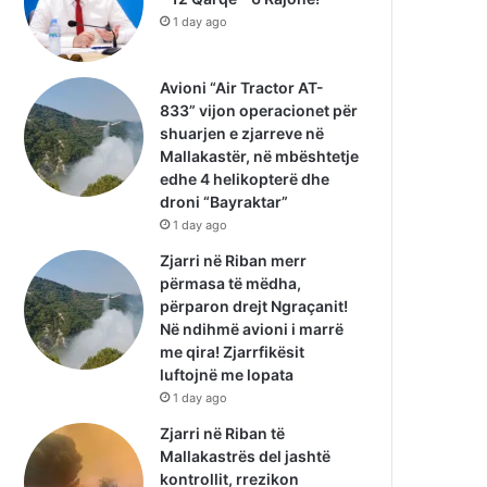
1 day ago
Avioni “Air Tractor AT-
833” vijon operacionet për
shuarjen e zjarreve në
Mallakastër, në mbështetje
edhe 4 helikopterë dhe
droni “Bayraktar”
1 day ago
Zjarri në Riban merr
përmasa të mëdha,
përparon drejt Ngraçanit!
Në ndihmë avioni i marrë
me qira! Zjarrfikësit
luftojnë me lopata
1 day ago
Zjarri në Riban të
Mallakastrës del jashtë
kontrollit, rrezikon