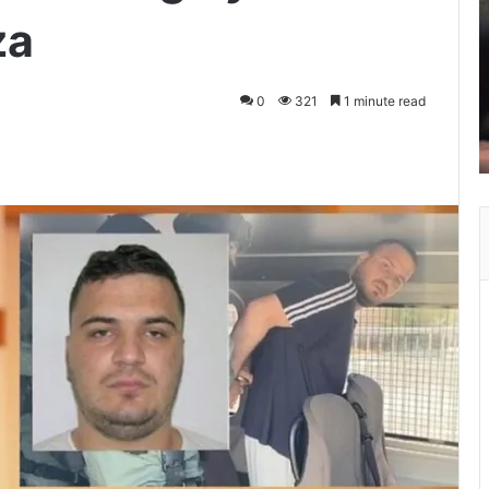
za
0
321
1 minute read