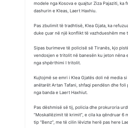
modele nga Kosova e quajtur Ziza Pajaziti, ka 
dashurin e Kleas, Laert Haxhiu.
Pas zbulimit të tradhtisë, Klea Gjata, ka refu
duke çuar në një konflikt të vazhdueshëm me t
Sipas burimeve të policisë së Tiranës, kjo pist
vendosjen e tritolit në banesën ku jeton nëna 
nga shpërthimi I tritolit.
Kujtojmë se emri i Klea Gjatës doli në media si
anëtarët Artan Tafani, shfaqi pendësn dhe foli 
nga banda e Laert Haxhiut.
Pas dëshmisë së tij, policia dhe prokuroria ur
“Moskallëzimit të krimit”, e cila ka qëndruar 
tip “Benz”, me të cilin lëvizte herë pas here L