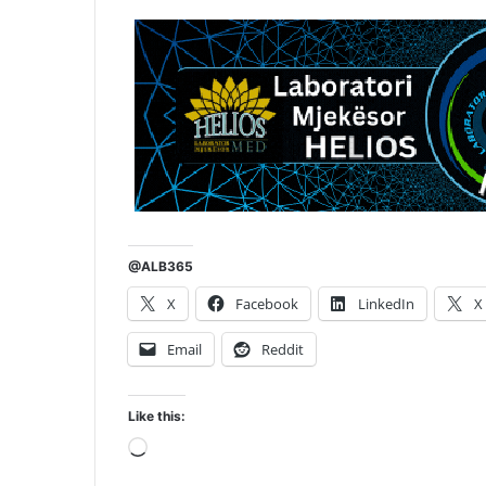
@ALB365
X
Facebook
LinkedIn
X
Email
Reddit
Like this:
Loading…