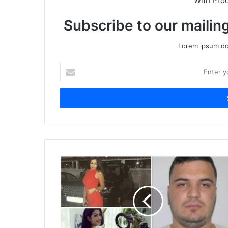
With Pro
Subscribe to our mailing
Lorem ipsum dol
Enter
your
Email
address