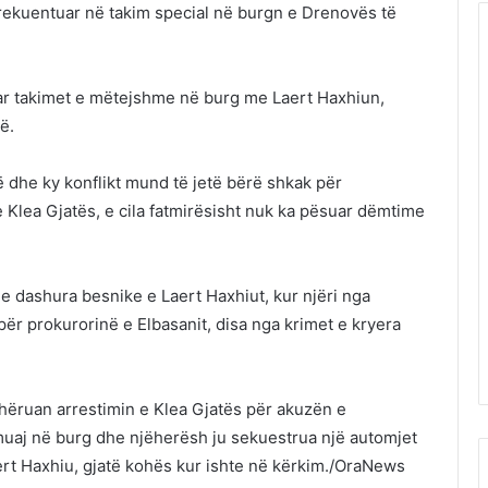
frekuentuar në takim special në burgn e Drenovës të
zuar takimet e mëtejshme në burg me Laert Haxhiun,
ë.
ë dhe ky konflikt mund të jetë bërë shkak për
e Klea Gjatës, e cila fatmirësisht nuk ka pësuar dëmtime
 e dashura besnike e Laert Haxhiut, kur njëri nga
për prokurorinë e Elbasanit, disa nga krimet e kryera
dhëruan arrestimin e Klea Gjatës për akuzën e
6 muaj në burg dhe njëherësh ju sekuestrua një automjet
aert Haxhiu, gjatë kohës kur ishte në kërkim./OraNews