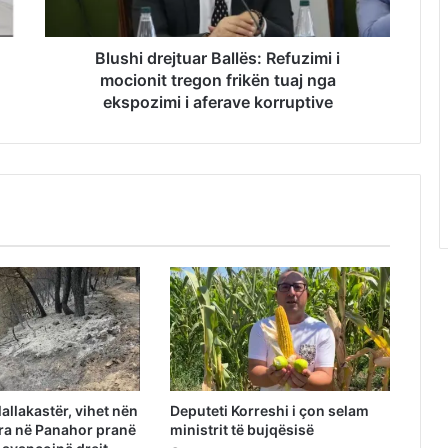
Blushi drejtuar Ballës: Refuzimi i
mocionit tregon frikën tuaj nga
ekspozimi i aferave korruptive
allakastër, vihet nën
Deputeti Korreshi i çon selam
tra në Panahor pranë
ministrit të bujqësisë