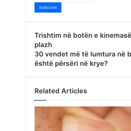
your
Email
address
Trishtim në botën e kinemasë:
plazh
30 vendet më të lumtura në b
është përsëri në krye?
Related Articles