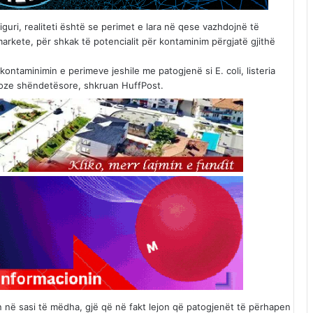
uri, realiteti është se perimet e lara në qese vazhdojnë të
arkete, për shkak të potencialit për kontaminim përgjatë gjithë
ontaminimin e perimeve jeshile me patogjenë si E. coli, listeria
ioze shëndetësore, shkruan HuffPost.
në sasi të mëdha, gjë që në fakt lejon që patogjenët të përhapen