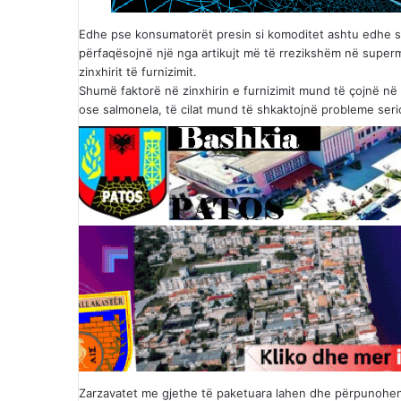
Edhe pse konsumatorët presin si komoditet ashtu edhe sig
përfaqësojnë një nga artikujt më të rrezikshëm në superm
zinxhirit të furnizimit.
Shumë faktorë në zinxhirin e furnizimit mund të çojnë në k
ose salmonela, të cilat mund të shkaktojnë probleme ser
Zarzavatet me gjethe të paketuara lahen dhe përpunohen 