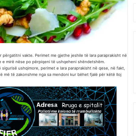
 përgatitni vakte. Perimet me gjethe jeshile të lara paraprakisht në
je e mirë nëse po përpiqeni të ushqeheni shëndetshëm.
sigurisë ushqimore, perimet e lara paraprakisht në qese, në fakt,
anë më të zakonshme nga sa mendoni kur bëhet fjalë për këtë lloj