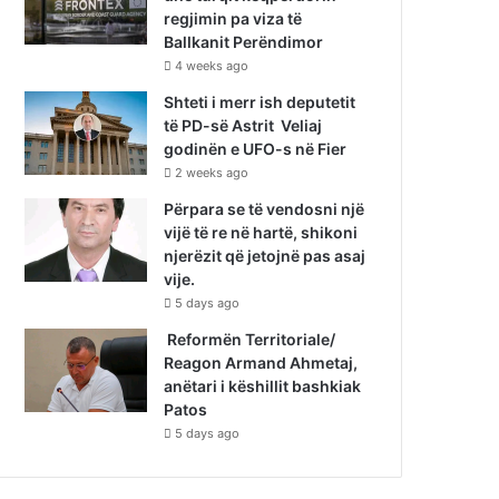
regjimin pa viza të
Ballkanit Perëndimor
4 weeks ago
Shteti i merr ish deputetit
të PD-së Astrit Veliaj
godinën e UFO-s në Fier
2 weeks ago
Përpara se të vendosni një
vijë të re në hartë, shikoni
njerëzit që jetojnë pas asaj
vije.
5 days ago
Reformën Territoriale/
Reagon Armand Ahmetaj,
anëtari i këshillit bashkiak
Patos
5 days ago