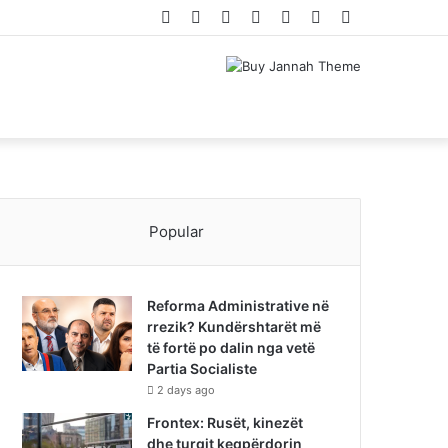
Facebook
Twitter
YouTube
Instagram
Log
Random
Sidebar
In
Article
Popular
Reforma Administrative në
rrezik? Kundërshtarët më
të fortë po dalin nga vetë
Partia Socialiste
2 days ago
Frontex: Rusët, kinezët
dhe turqit keqpërdorin