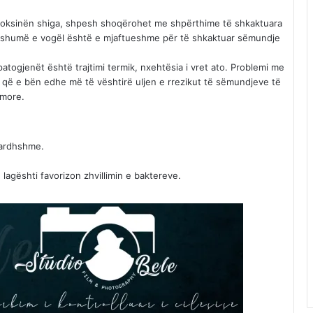
hon toksinën shiga, shpesh shoqërohet me shpërthime të shkaktuara
i shumë e vogël është e mjaftueshme për të shkaktuar sëmundje
ogjenët është trajtimi termik, nxehtësia i vret ato. Problemi me
 që e bën edhe më të vështirë uljen e rrezikut të sëmundjeve të
imore.
e ardhshme.
lagështi favorizon zhvillimin e baktereve.