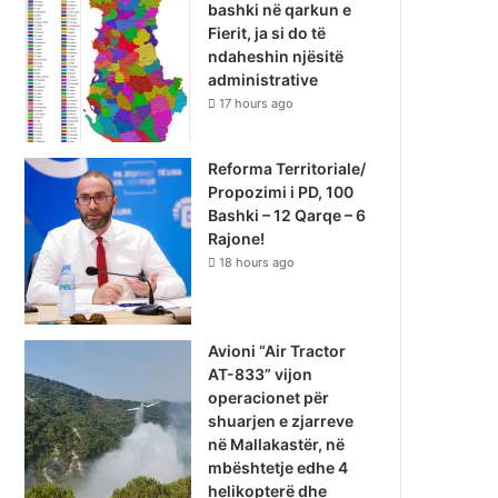
bashki në qarkun e
Fierit, ja si do të
ndaheshin njësitë
administrative
17 hours ago
Reforma Territoriale/
Propozimi i PD, 100
Bashki – 12 Qarqe – 6
Rajone!
18 hours ago
Avioni “Air Tractor
AT-833” vijon
operacionet për
shuarjen e zjarreve
në Mallakastër, në
mbështetje edhe 4
helikopterë dhe