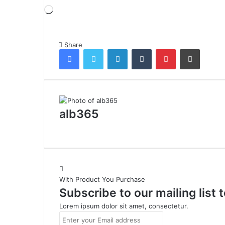
Loading…
Share
Facebook
Twitter
LinkedIn
Tumblr
Pinterest
Share via Email
alb365
With Product You Purchase
Subscribe to our mailing list
Lorem ipsum dolor sit amet, consectetur.
Enter