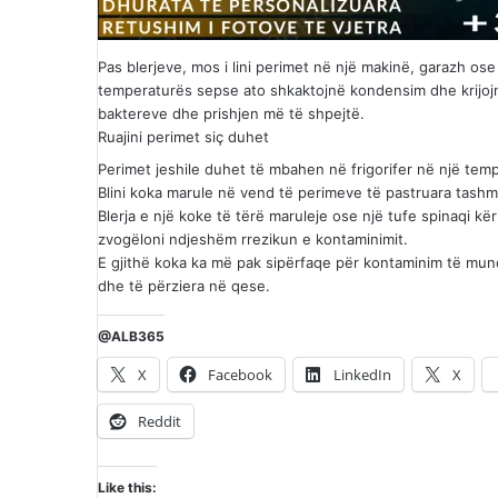
Pas blerjeve, mos i lini perimet në një makinë, garazh o
temperaturës sepse ato shkaktojnë kondensim dhe krijojnë
baktereve dhe prishjen më të shpejtë.
Ruajini perimet siç duhet
Perimet jeshile duhet të mbahen në frigorifer në një temp
Blini koka marule në vend të perimeve të pastruara tash
Blerja e një koke të tërë maruleje ose një tufe spinaqi kë
zvogëloni ndjeshëm rrezikun e kontaminimit.
E gjithë koka ka më pak sipërfaqe për kontaminim të mun
dhe të përziera në qese.
@ALB365
X
Facebook
LinkedIn
X
Reddit
Like this: