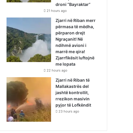
droni “Bayraktar”
21 hours ago
Zjarri në Riban merr
përmasa të mëdha,
përparon drejt
Ngraçanit! Në
ndihmë avioni i
marrë me qira!
Zjarrfikësit luftojnë
me lopata
22 hours ago
Zjarri në Riban të
Mallakastrës del
jashtë kontrollit,
rrezikon masivin
pyjor të Lofkëndit
23 hours ago