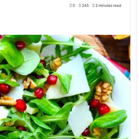
0
245
2 minutes read