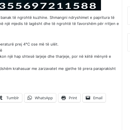
se banak të ngrohtë kuzhine. Shmangni ndryshimet e papritura të
 një mjedis të lagësht dhe të ngrohtë të favorshëm për rritjen e
eraturë prej 4°C ose më të ulët.
më
rkon një hap shtesë larjeje dhe tharjeje, por në këtë mënyrë e
dshëm krahasuar me zarzavatet me gjethe të prera paraprakisht
Tumblr
WhatsApp
Print
Email