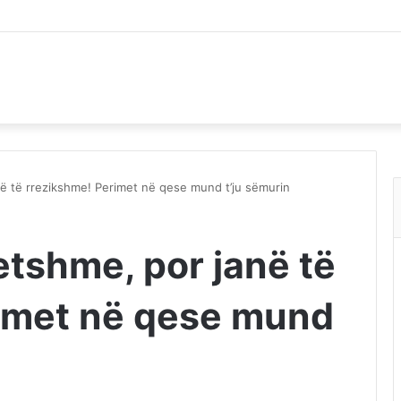
ë të rrezikshme! Perimet në qese mund t’ju sëmurin
tshme, por janë të
imet në qese mund