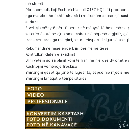
më shpejt
Për shembull, lloji Escherichia coli O157:H7, i cili prod
nga marule dhe është shumë i rrezikshëm sepse një sas
serioze.
E vetmja mënyrë për të hequr në mënyrë të besueshme pat
sallatën është se ajo konsumohet më shpesh e gjallë, gjë
transmetuara nga ushqimi, shton eksperti i sigurisë ushq
Rekomandime nëse ende blini perime në qese
Kontrolloni datën e skadimit
Blini vetëm aq sa planifikoni të hani në një ose dy ditët 
Kushtojini vëmendje freskisë
Shmangni qeset që janë të lagështa, sepse një mjedis me 
Shmangni luhatjet e temperaturës