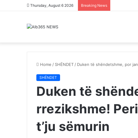
Thursday, August 6 2026
Breaking News
Home
/
SHËNDET
/
Duken të shëndetshme, por jan
SHËNDET
Duken të shënde
rrezikshme! Per
t’ju sëmurin