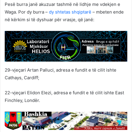
Pesë burra janë akuzuar tashmë në lidhje me vdekjen e
Waga. Por dy burra –
dy shtetas shqiptarë
– mbeten ende
në kërkim si të dyshuar për vrasje, që janë:
29-vjeçari Artan Palluci, adresa e fundit e të cilit ishte
Cathays, Cardiff;
22-vjeçari Elidon Elezi, adresa e fundit e të cilit ishte East
Finchley, Londër.