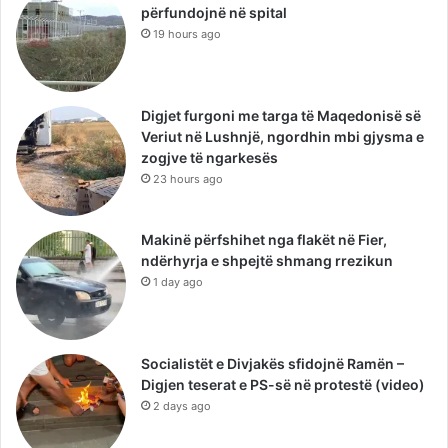
përfundojnë në spital
19 hours ago
Digjet furgoni me targa të Maqedonisë së
Veriut në Lushnjë, ngordhin mbi gjysma e
zogjve të ngarkesës
23 hours ago
Makinë përfshihet nga flakët në Fier,
ndërhyrja e shpejtë shmang rrezikun
1 day ago
Socialistët e Divjakës sfidojnë Ramën –
Digjen teserat e PS-së në protestë (video)
2 days ago