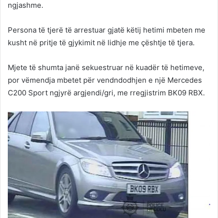
ngjashme.
Persona të tjerë të arrestuar gjatë këtij hetimi mbeten me
kusht në pritje të gjykimit në lidhje me çështje të tjera.
Mjete të shumta janë sekuestruar në kuadër të hetimeve,
por vëmendja mbetet për vendndodhjen e një Mercedes
C200 Sport ngjyrë argjendi/gri, me rregjistrim BK09 RBX.