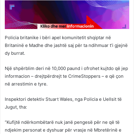
Policia britanike i bëri apel komunitetit shqiptar në
Britaninë e Madhe dhe jashtë saj për ta ndihmuar t’i gjejnë
dy burrat.
Një shpërblim deri në 10,000 paund i ofrohet kujtdo që jep
informacion – drejtpërdrejt te CrimeStoppers – e që çon
në arrestimin e tyre.
Inspektori detektiv Stuart Wales, nga Policia e Uellsit të
Jugut, tha:
“Kufijtë ndërkombëtarë nuk janë pengesë për ne që të
ndjekim personat e dyshuar për vrasje në Mbretërinë e