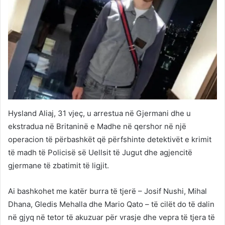
Hysland Aliaj, 31 vjeç, u arrestua në Gjermani dhe u
ekstradua në Britaninë e Madhe në qershor në një
operacion të përbashkët që përfshinte detektivët e krimit
të madh të Policisë së Uellsit të Jugut dhe agjencitë
gjermane të zbatimit të ligjit.
Ai bashkohet me katër burra të tjerë – Josif Nushi, Mihal
Dhana, Gledis Mehalla dhe Mario Qato – të cilët do të dalin
në gjyq në tetor të akuzuar për vrasje dhe vepra të tjera të