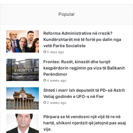
Popular
Reforma Administrative në rrezik?
Kundërshtarët më të fortë po dalin nga
vetë Partia Socialiste
5 days ago
Frontex: Rusët, kinezët dhe turqit
keqpërdorin regjimin pa viza të Ballkanit
Perëndimor
4 weeks ago
Shteti i merr ish deputetit të PD-së Astrit
Veliaj godinën e UFO-s në Fier
2 weeks ago
Përpara se të vendosni një vijë të re në
hartë, shikoni njerëzit që jetojnë pas asaj
vije.