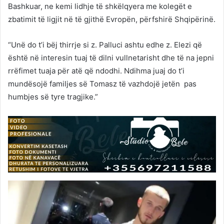
Bashkuar, ne kemi lidhje të shkëlqyera me kolegët e
zbatimit të ligjit në të gjithë Evropën, përfshirë Shqipërinë.
“Unë do t’i bëj thirrje si z. Palluci ashtu edhe z. Elezi që
është në interesin tuaj të dilni vullnetarisht dhe të na jepni
rrëfimet tuaja për atë që ndodhi. Ndihma juaj do t’i
mundësojë familjes së Tomasz të vazhdojë jetën pas
humbjes së tyre tragjike.”