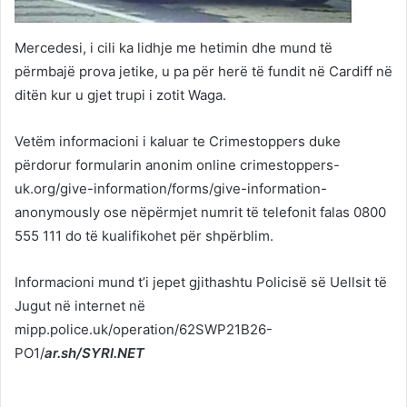
Mercedesi, i cili ka lidhje me hetimin dhe mund të
përmbajë prova jetike, u pa për herë të fundit në Cardiff në
ditën kur u gjet trupi i zotit Waga.
Vetëm informacioni i kaluar te Crimestoppers duke
përdorur formularin anonim online crimestoppers-
uk.org/give-information/forms/give-information-
anonymously ose nëpërmjet numrit të telefonit falas 0800
555 111 do të kualifikohet për shpërblim.
Informacioni mund t’i jepet gjithashtu Policisë së Uellsit të
Jugut në internet në
mipp.police.uk/operation/62SWP21B26-
PO1/
ar.sh/SYRI.NET