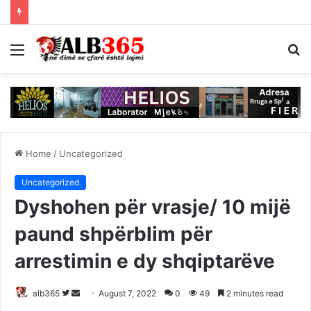
Menu
S
fo
Home
/
Uncategorized
Uncategorized
Dyshohen për vrasje/ 10 mijë
paund shpërblim për
arrestimin e dy shqiptarëve
Follow
Send
alb365
August 7, 2022
0
49
2 minutes read
on
an