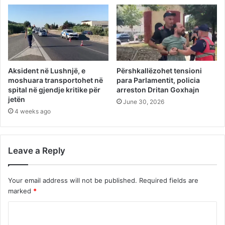
Aksident në Lushnjë, e
Përshkallëzohet tensioni
moshuara transportohet në
para Parlamentit, policia
spital në gjendje kritike për
arreston Dritan Goxhajn
jetën
June 30, 2026
4 weeks ago
Leave a Reply
Your email address will not be published.
Required fields are
marked
*
C
o