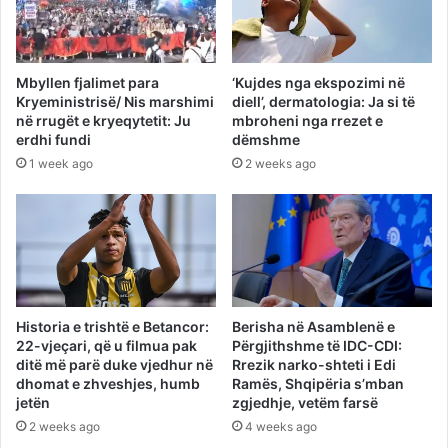
Mbyllen fjalimet para
‘Kujdes nga ekspozimi në
Kryeministrisë/ Nis marshimi
diell’, dermatologia: Ja si të
në rrugët e kryeqytetit: Ju
mbroheni nga rrezet e
erdhi fundi
dëmshme
1 week ago
2 weeks ago
Historia e trishtë e Betancor:
Berisha në Asamblenë e
22-vjeçari, që u filmua pak
Përgjithshme të IDC-CDI:
ditë më parë duke vjedhur në
Rrezik narko-shteti i Edi
dhomat e zhveshjes, humb
Ramës, Shqipëria s’mban
jetën
zgjedhje, vetëm farsë
2 weeks ago
4 weeks ago