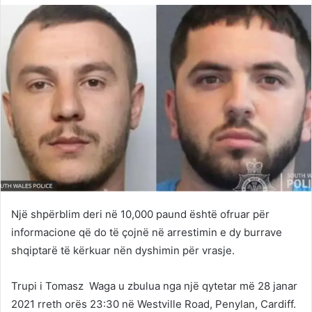
Twitter
email
Një shpërblim deri në 10,000 paund është ofruar për
informacione që do të çojnë në arrestimin e dy burrave
shqiptarë të kërkuar nën dyshimin për vrasje.
Trupi i Tomasz Waga u zbulua nga një qytetar më 28 janar
2021 rreth orës 23:30 në Westville Road, Penylan, Cardiff.