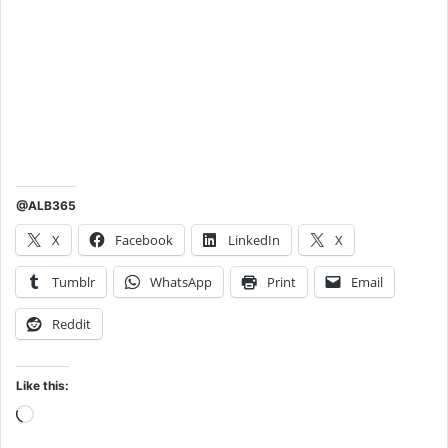
@ALB365
X
Facebook
LinkedIn
X
Tumblr
WhatsApp
Print
Email
Reddit
Like this:
Loading…