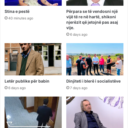
Stina e pestë
Përpara se të vendosni një
vijë të re në hartë, shikoni
40 minutes ago
njerëzit që jetojnë pas asaj
vije.
6 days ago
Letër publike për babin
Dinjiteti i blerë i socialistëve
6 days ago
7 days ago