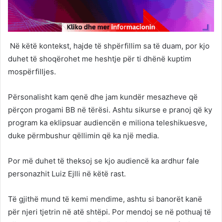
Në këtë kontekst, hajde të shpërfillim sa të duam, por kjo
duhet të shoqërohet me heshtje për ti dhënë kuptim
mospërfilljes.
Përsonalisht kam qenë dhe jam kundër mesazheve që
përçon progami BB në tërësi. Ashtu sikurse e pranoj që ky
program ka eklipsuar audiencën e miliona teleshikuesve,
duke përmbushur qëllimin që ka një media.
Por më duhet të theksoj se kjo audiencë ka ardhur fale
personazhit Luiz Ejlli në këtë rast.
Të gjithë mund të kemi mendime, ashtu si banorët kanë
për njeri tjetrin në atë shtëpi. Por mendoj se në pothuaj të