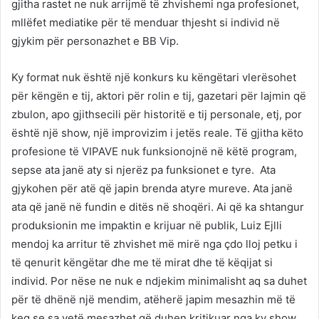
gjitha rastet ne nuk arrijmë të zhvishemi nga profesionet,
mllëfet mediatike për të menduar thjesht si individ në
gjykim për personazhet e BB Vip.
Ky format nuk është një konkurs ku këngëtari vlerësohet
për këngën e tij, aktori për rolin e tij, gazetari për lajmin që
zbulon, apo gjithsecili për historitë e tij personale, etj, por
është një show, një improvizim i jetës reale. Të gjitha këto
profesione të VIPAVE nuk funksionojnë në këtë program,
sepse ata janë aty si njerëz pa funksionet e tyre. Ata
gjykohen për atë që japin brenda atyre mureve. Ata janë
ata që janë në fundin e ditës në shoqëri. Ai që ka shtangur
produksionin me impaktin e krijuar në publik, Luiz Ejlli
mendoj ka arritur të zhvishet më mirë nga çdo lloj petku i
të qenurit këngëtar dhe me të mirat dhe të këqijat si
individ. Por nëse ne nuk e ndjekim minimalisht aq sa duhet
për të dhënë një mendim, atëherë japim mesazhin më të
keq se sa vetë mesazhet që duhen kritikuar nga ky show.