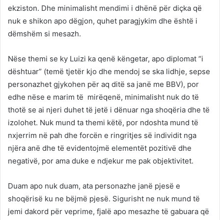
ekziston. Dhe minimalisht mendimi i dhënë për diçka që
nuk e shikon apo dëgjon, quhet paragjykim dhe është i
dëmshëm si mesazh.
Nëse themi se ky Luizi ka qenë këngetar, apo diplomat “i
dështuar” (temë tjetër kjo dhe mendoj se ska lidhje, sepse
personazhet gjykohen për aq ditë sa janë me BBV), por
edhe nëse e marim të mirëqenë, minimalisht nuk do të
thotë se ai njeri duhet të jetë i dënuar nga shoqëria dhe të
izolohet. Nuk mund ta themi këtë, por ndoshta mund të
nxjerrim në pah dhe forcën e ringritjes së individit nga
njëra anë dhe të evidentojmë elementët pozitivë dhe
negativë, por ama duke e ndjekur me pak objektivitet.
Duam apo nuk duam, ata personazhe janë pjesë e
shoqërisë ku ne bëjmë pjesë. Sigurisht ne nuk mund të
jemi dakord për veprime, fjalë apo mesazhe të gabuara që