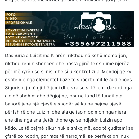
Dashuria e Luizit me Kiarën, riktheu në kohë memorjen,
riktheu reminishencen dhe nostalgjinë tek shumë njerëz
për mënyrën se si nisi dhe si u konkretizua. Mendoj që ky
është një nga elementët bazë të shpërthimit të audiencës.
Sigurisht jo të gjithë jemi dhe ska se si të jemi dakord nga
ajo që shohim dhe dëgjojmë, por në fund të fundit ata
banorë janë një pjesë e shoqërisë ku ne bëjmë pjesë
përfshirë dhe Luizin, dhe ata që japin opinion nga njera
anë dhe nga ana tjetër thonë që se ndjekin Luizin apo
këdo. Le të bëjmë sikur nuk e shikojmë, apo të çuditemi se
çfarë po ndodh, por mos të harrojmë, se perfeksioni nuk