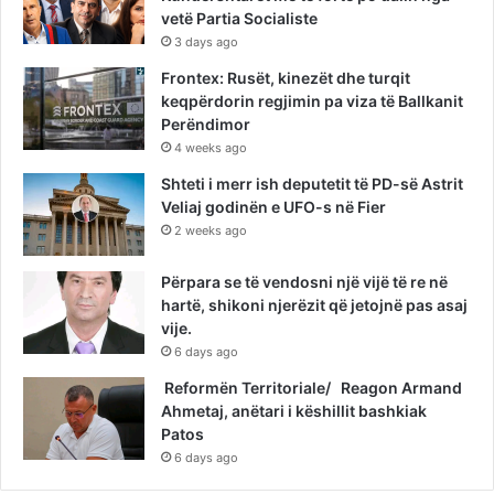
vetë Partia Socialiste
3 days ago
Frontex: Rusët, kinezët dhe turqit
keqpërdorin regjimin pa viza të Ballkanit
Perëndimor
4 weeks ago
Shteti i merr ish deputetit të PD-së Astrit
Veliaj godinën e UFO-s në Fier
2 weeks ago
Përpara se të vendosni një vijë të re në
hartë, shikoni njerëzit që jetojnë pas asaj
vije.
6 days ago
Reformën Territoriale/ Reagon Armand
Ahmetaj, anëtari i këshillit bashkiak
Patos
6 days ago