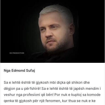
Nga Edmond Sufaj
Sa e lehtë është të gjykosh mbi diçka që shikon dhe
dëgjon pa u përfshirë! Sa e lehtë është të japësh mendim i
veshur nga profesioni që bën! Por nuk e kuptoj sa komode
qenka të gjykosh për një fenomen, kur thua se nuk e ke