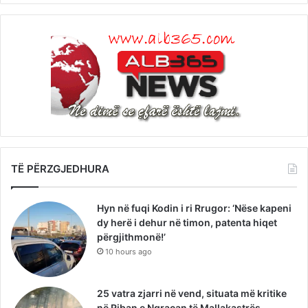
TË PËRZGJEDHURA
Hyn në fuqi Kodin i ri Rrugor: ‘Nëse kapeni
dy herë i dehur në timon, patenta hiqet
përgjithmonë!’
10 hours ago
25 vatra zjarri në vend, situata më kritike
në Riban e Ngraçan të Mallakastrës