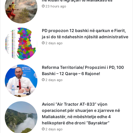
23 hours ago
PD propozon 12 bashki në qarkun e Fierit,
ja si do të ndaheshin njësitë administrative
2 days ago
Reforma Territoriale/ Propozimi i PD, 100
Bashki – 12 Qarqe – 6 Rajone!
2 days ago
Avioni “Air Tractor AT-833” vijon
operacionet për shuarjen e zjarreve në
Mallakastër, në mbështetje edhe 4
helikopterë dhe droni “Bayraktar”
2 days ago