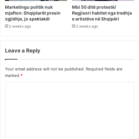
Marketingu politik nuk
Mbi 50 ditë protestë/
mjafton: Shqiptarët presin
Regjisori habitet nga tredhja
zgjidhje, jo spektakël
e artistëve në Shqipëri
2 weeks ago
2 weeks ago
Leave a Reply
Your email address will not be published.
Required fields are
marked
*
C
o
m
m
e
n