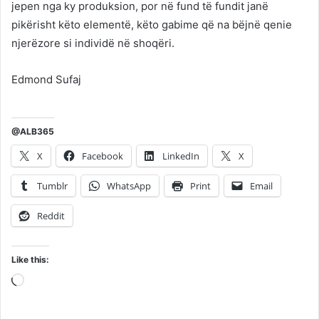
jepen nga ky produksion, por në fund të fundit janë
pikërisht këto elementë, këto gabime që na bëjnë qenie
njerëzore si individë në shoqëri.
Edmond Sufaj
@ALB365
X
Facebook
LinkedIn
X
Tumblr
WhatsApp
Print
Email
Reddit
Like this:
Loading…