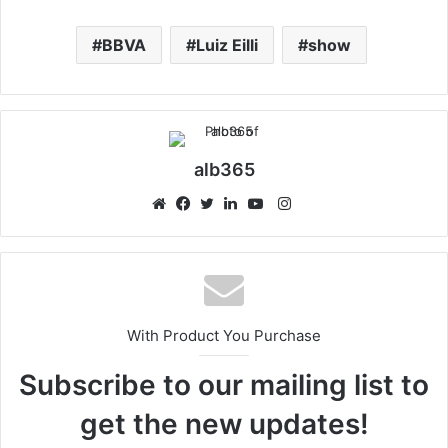
BBVA
Luiz Eilli
show
alb365
Instagram
Website
Facebook
Twitter
LinkedIn
YouTube
With Product You Purchase
Subscribe to our mailing list to
get the new updates!