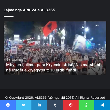
Lajme nga ARKIVA e ALB365
Mbyllen
fjalimet
para
Kryeministrisë/
Nis
marshimi
në
rrugët
5 days ago
Mbyllen fjalimet para Kryeministrisë/ Nis marshimi
e
në rrugët e kryeqytetit: Ju erdhi fundi
kryeqytetit:
Ju
erdhi
fundi
© Copyright 2026, ALB365 (që nga viti 2014) All Rights Reserved
|
Facebook
Twitter
LinkedIn
Tumblr
Pinterest
WhatsApp
Telegram