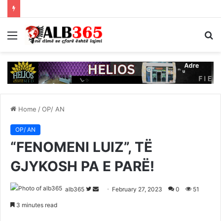
Menu
S
fo
Home
/
OP/ AN
OP/ AN
“FENOMENI LUIZ”, TË
GJYKOSH PA E PARË!
Follow
Send
alb365
February 27, 2023
0
51
on
an
3 minutes read
Twitter
email