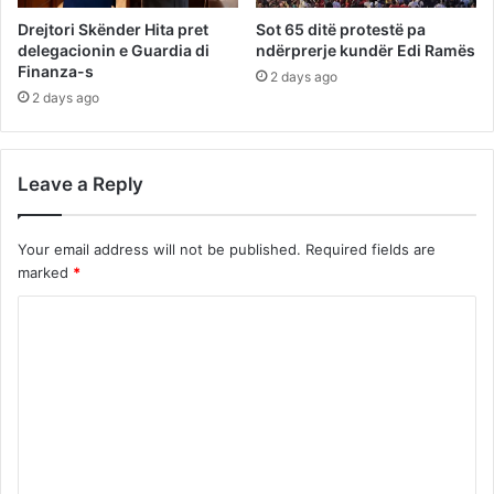
Drejtori Skënder Hita pret
Sot 65 ditë protestë pa
delegacionin e Guardia di
ndërprerje kundër Edi Ramës
Finanza-s
2 days ago
2 days ago
Leave a Reply
Your email address will not be published.
Required fields are
marked
*
C
o
m
m
e
n