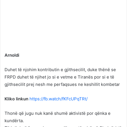
Arnoldi
Duhet të njohim kontributin e gjithsecilit, duke thënë se
FRPD duhet të njihet jo si e vetme e Tiranës por si e të
gjithsecilit prej nesh me perfaqsues ne keshillit kombetar
Kliko linkun
https://fb.watch/fKFcUPqTRt/
Thonë që jugu nuk kanë shumë aktivistë por qënka e
kundërta.