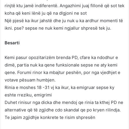
rinjtë ktu jamë indiferentë. Angazhimi juaj fillonë që sot tek
koha që keni lënë ju që na dlgjoni ne sot
Një pjesë ka ikur jahstë dhe ju nuk u ka ardhur momenti të
ikni. pse? sepse ne nuk kemi ngjallur shpresë tek ju.
Besarti
Kemi pasur opozitarizëm brenda PD, cfare ka ndodhur e
dimë, partia nuk ka qene funksionale sepse ne aty kemi
qene. Forumi rinor ka mbajtur peshën, por nga vjedhjet e
votave pësuam humbjen.
Rinia e moshes 18 -31 vj ka ikur, ka emigruar sepse ky
eshte rreziku, emigrimi
Duhet rinisur nga dicka dhe mendoj qe rinia ta kthej PD ne
alternative që të zgjidhe cdo skandal qe po kryen rilindja.
Te japim zgjidhje konkrete te risim shpresën