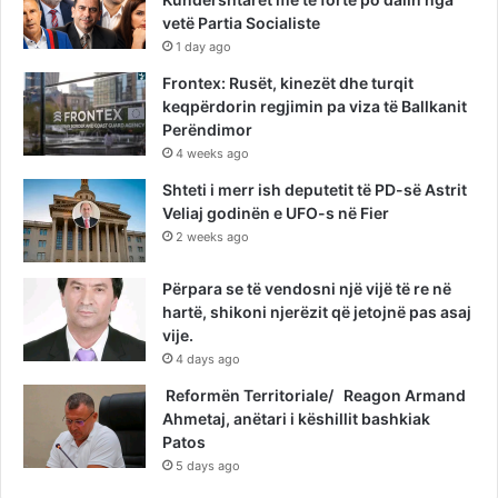
vetë Partia Socialiste
1 day ago
Frontex: Rusët, kinezët dhe turqit
keqpërdorin regjimin pa viza të Ballkanit
Perëndimor
4 weeks ago
Shteti i merr ish deputetit të PD-së Astrit
Veliaj godinën e UFO-s në Fier
2 weeks ago
Përpara se të vendosni një vijë të re në
hartë, shikoni njerëzit që jetojnë pas asaj
vije.
4 days ago
Reformën Territoriale/ Reagon Armand
Ahmetaj, anëtari i këshillit bashkiak
Patos
5 days ago