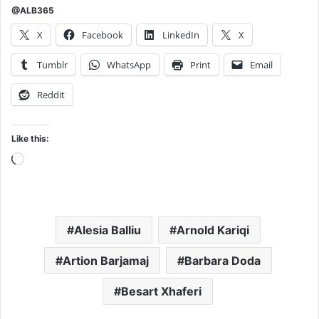
@ALB365
X
Facebook
LinkedIn
X
Tumblr
WhatsApp
Print
Email
Reddit
Like this:
Loading…
Alesia Balliu
Arnold Kariqi
Artion Barjamaj
Barbara Doda
Besart Xhaferi