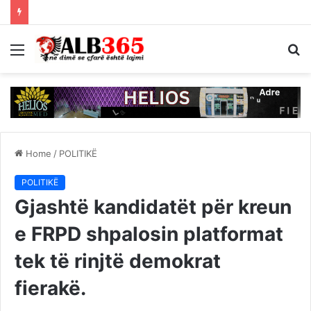
Menu
S
fo
Home
/
POLITIKË
POLITIKË
Gjashtë kandidatët për kreun
e FRPD shpalosin platformat
tek të rinjtë demokrat
fierakë.