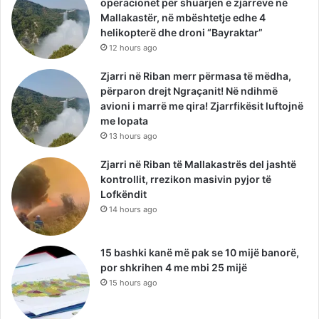
operacionet për shuarjen e zjarreve në
Mallakastër, në mbështetje edhe 4
helikopterë dhe droni “Bayraktar”
12 hours ago
Zjarri në Riban merr përmasa të mëdha,
përparon drejt Ngraçanit! Në ndihmë
avioni i marrë me qira! Zjarrfikësit luftojnë
me lopata
13 hours ago
Zjarri në Riban të Mallakastrës del jashtë
kontrollit, rrezikon masivin pyjor të
Lofkëndit
14 hours ago
15 bashki kanë më pak se 10 mijë banorë,
por shkrihen 4 me mbi 25 mijë
15 hours ago