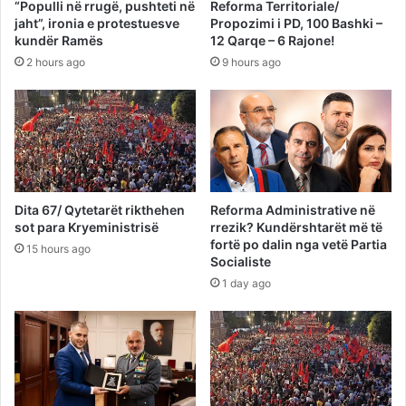
“Populli në rrugë, pushteti në
Reforma Territoriale/
jaht”, ironia e protestuesve
Propozimi i PD, 100 Bashki –
kundër Ramës
12 Qarqe – 6 Rajone!
2 hours ago
9 hours ago
Dita 67/ Qytetarët rikthehen
Reforma Administrative në
sot para Kryeministrisë
rrezik? Kundërshtarët më të
fortë po dalin nga vetë Partia
15 hours ago
Socialiste
1 day ago