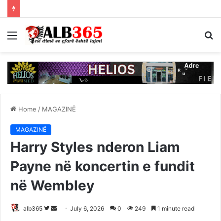
Menu
S
fo
Home
/
MAGAZINË
MAGAZINË
Harry Styles nderon Liam
Payne në koncertin e fundit
në Wembley
Follow
Send
alb365
July 6, 2026
0
249
1 minute read
on
an