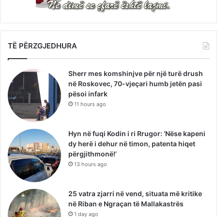
TË PËRZGJEDHURA
Sherr mes komshinjve për një turë drush
në Roskovec, 70-vjeçari humb jetën pasi
pësoi infark
11 hours ago
Hyn në fuqi Kodin i ri Rrugor: ‘Nëse kapeni
dy herë i dehur në timon, patenta hiqet
përgjithmonë!’
13 hours ago
25 vatra zjarri në vend, situata më kritike
në Riban e Ngraçan të Mallakastrës
1 day ago