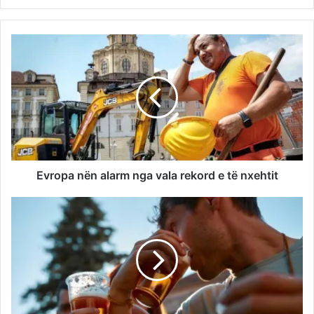
Evropa nën alarm nga vala rekord e të nxehtit