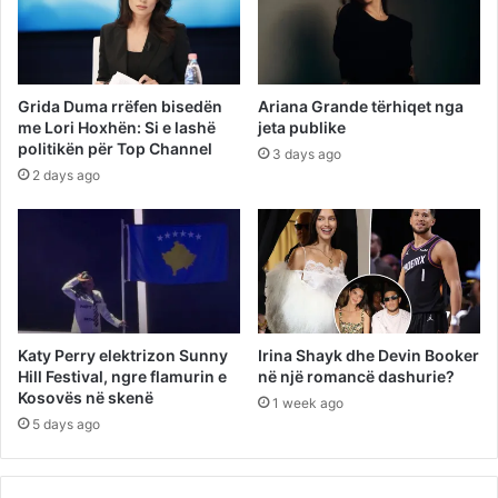
Grida Duma rrëfen bisedën
Ariana Grande tërhiqet nga
me Lori Hoxhën: Si e lashë
jeta publike
politikën për Top Channel
3 days ago
2 days ago
Katy Perry elektrizon Sunny
Irina Shayk dhe Devin Booker
Hill Festival, ngre flamurin e
në një romancë dashurie?
Kosovës në skenë
1 week ago
5 days ago