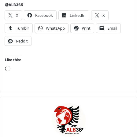
@ALB365
X
Facebook
LinkedIn
X
Tumblr
WhatsApp
Print
Email
Reddit
Like this:
Loading…