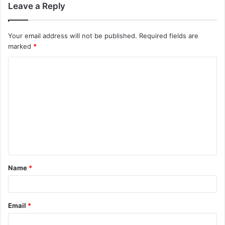
Leave a Reply
Your email address will not be published.
Required fields are
marked
*
C
o
m
m
e
n
t
Name
*
*
Email
*