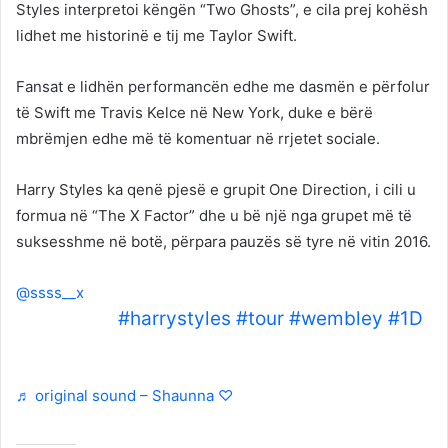
Styles interpretoi këngën “Two Ghosts”, e cila prej kohësh
lidhet me historinë e tij me Taylor Swift.
Fansat e lidhën performancën edhe me dasmën e përfolur
të Swift me Travis Kelce në New York, duke e bërë
mbrëmjen edhe më të komentuar në rrjetet sociale.
Harry Styles ka qenë pjesë e grupit One Direction, i cili u
formua në “The X Factor” dhe u bë një nga grupet më të
suksesshme në botë, përpara pauzës së tyre në vitin 2016.
@ssss__x
CRYING !!!!
#harrystyles
#tour
#wembley
#1D
@HSHQ
♬ original sound – Shaunna ♡