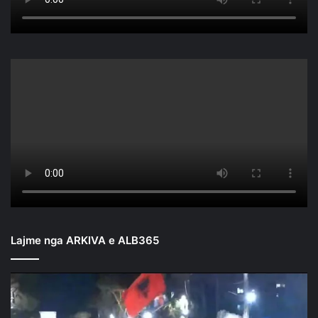
Lajme nga ARKIVA e ALB365
Mbyllen
fjalimet
para