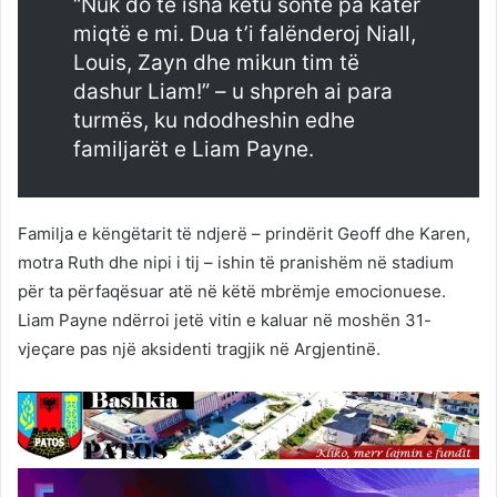
“Nuk do të isha këtu sonte pa katër
miqtë e mi. Dua t’i falënderoj Niall,
Louis, Zayn dhe mikun tim të
dashur Liam!” – u shpreh ai para
turmës, ku ndodheshin edhe
familjarët e Liam Payne.
Familja e këngëtarit të ndjerë – prindërit Geoff dhe Karen,
motra Ruth dhe nipi i tij – ishin të pranishëm në stadium
për ta përfaqësuar atë në këtë mbrëmje emocionuese.
Liam Payne ndërroi jetë vitin e kaluar në moshën 31-
vjeçare pas një aksidenti tragjik në Argjentinë.