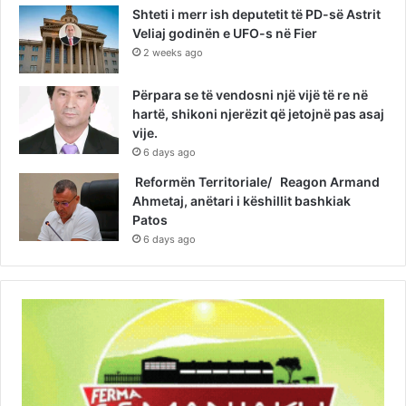
Shteti i merr ish deputetit të PD-së Astrit
Veliaj godinën e UFO-s në Fier
2 weeks ago
Përpara se të vendosni një vijë të re në
hartë, shikoni njerëzit që jetojnë pas asaj
vije.
6 days ago
Reformën Territoriale/ Reagon Armand
Ahmetaj, anëtari i këshillit bashkiak
Patos
6 days ago