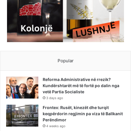
Popular
Reforma Administrative në rrezik?
Kundërshtarët më të fortë po dalin nga
vetë Partia Socialiste
3 days ago
Frontex: Rusët, kinezët dhe turqit
keqpërdorin regjimin pa viza të Ballkanit
Perëndimor
4 weeks ago