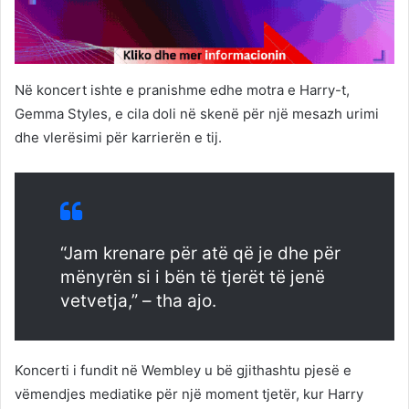
Në koncert ishte e pranishme edhe motra e Harry-t,
Gemma Styles, e cila doli në skenë për një mesazh urimi
dhe vlerësimi për karrierën e tij.
“Jam krenare për atë që je dhe për
mënyrën si i bën të tjerët të jenë
vetvetja,” – tha ajo.
Koncerti i fundit në Wembley u bë gjithashtu pjesë e
vëmendjes mediatike për një moment tjetër, kur Harry