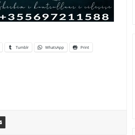
Tumblr
WhatsApp
Print
erest
Share via Email