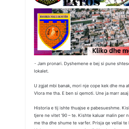
⁃ Jam pronari. Dyshemene e bej si pune shtese
lokalet.
U zgjat mbi banak, mori nje cope kek dhe ma a
Vlora me tha. E ben si qemoti. Une ja marr asaj
Historia e tij ishte thuajse e pabesueshme. Kis
tjere ne vitet ‘90 – te. Kishte kaluar malin per
me tha dhe shume te varfer. Prisja qe vellai te