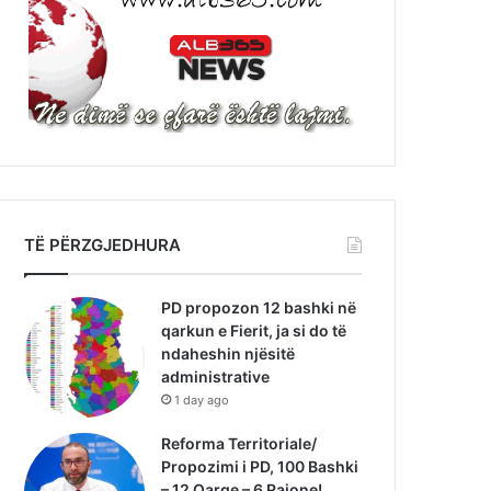
TË PËRZGJEDHURA
PD propozon 12 bashki në
qarkun e Fierit, ja si do të
ndaheshin njësitë
administrative
1 day ago
Reforma Territoriale/
Propozimi i PD, 100 Bashki
– 12 Qarqe – 6 Rajone!