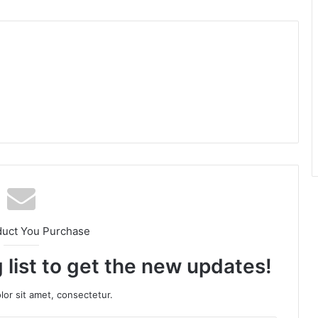
am
duct You Purchase
 list to get the new updates!
or sit amet, consectetur.