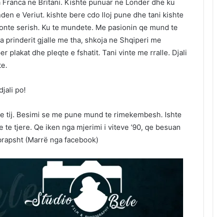
 Franca ne Britani. Kishte punuar ne Londer dhe ku
landen e Veriut. kishte bere cdo lloj pune dhe tani kishte
punonte serish. Ku te mundete. Me pasionin qe mund te
a prinderit gjalle me tha, shkoja ne Shqiperi me
 plakat dhe pleqte e fshatit. Tani vinte me rralle. Djali
te.
jali po!
ia e tij. Besimi se me pune mund te rimekembesh. Ishte
 te tjere. Qe iken nga mjerimi i viteve ‘90, qe besuan
mbrapsht (Marrë nga facebook)