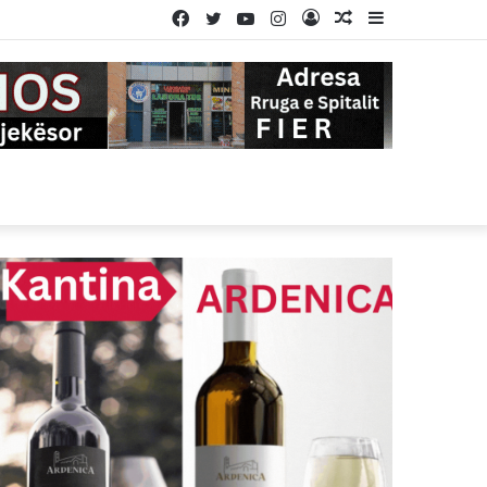
Facebook
Twitter
YouTube
Instagram
Log
Random
Sidebar
In
Article