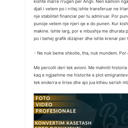
kishte marre rrugen per Angli. Nen kamion nga
djali i vetem po i rritej ishte transferuar ne Ir
nje stabilitet financiar per tu admiruar. Por 
punoje vetem nje njeri qe e do punen. Kur kish
makine. Ishte larg, por e mbushja me dhurata per
po i behej grafik dizajner dhe ishte krenar per 
⁃ Ne nuk beme shkolle, tha, nuk mundem. Por d
Me percolli deri tek avioni. Me mahniti histor
kaq e ngjashme me historite e plot emigranteve
tek enderra e lirise dhe ajo jua ktheu serish 