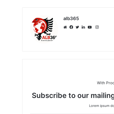
alb365
Instagr
Website
Facebook
Twitter
LinkedIn
YouTube
With Pro
Subscribe to our mailing
Lorem ipsum dol