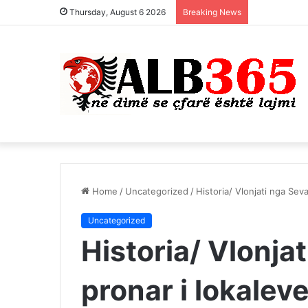
Thursday, August 6 2026
Breaking News
Home
/
Uncategorized
/
Historia/ Vlonjati nga Sev
Uncategorized
Historia/ Vlonja
pronar i lokalev