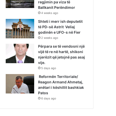
regjimin pa viza të
Ballkanit Perëndimor
4 weeks ago
Shteti i merr ish deputetit
të PD-së Astrit Veliaj
godinën e UFO-s në Fier
2 weeks ago
Përpara se të vendosni një
vijë të re në hartë, shikoni
njerëzit që jetojnë pas asaj
vije.
5 days ago
Reformën Territoriale/
Reagon Armand Ahmetaj,
anëtari i këshillit bashkiak
Patos
6 days ago