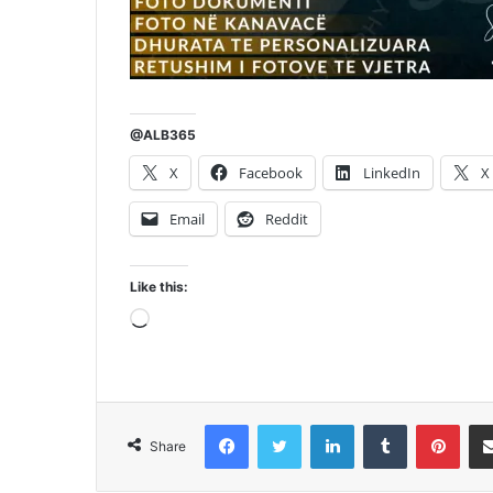
@ALB365
X
Facebook
LinkedIn
X
Email
Reddit
Like this:
Loading…
Facebook
Twitter
LinkedIn
Tumblr
Pint
Share