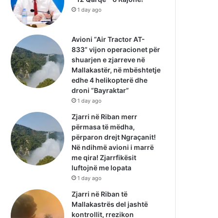
1 day ago
Avioni “Air Tractor AT-
833” vijon operacionet për
shuarjen e zjarreve në
Mallakastër, në mbështetje
edhe 4 helikopterë dhe
droni “Bayraktar”
1 day ago
Zjarri në Riban merr
përmasa të mëdha,
përparon drejt Ngraçanit!
Në ndihmë avioni i marrë
me qira! Zjarrfikësit
luftojnë me lopata
1 day ago
Zjarri në Riban të
Mallakastrës del jashtë
kontrollit, rrezikon