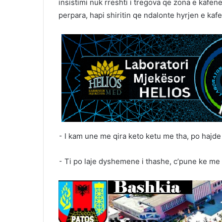
insistimi nuk rreshti i tregova qe zona e kafe
perpara, hapi shiritin qe ndalonte hyrjen e kaf
⁃ I kam une me qira keto ketu me tha, po hajde 
⁃ Ti po laje dyshemene i thashe, c’pune ke me 