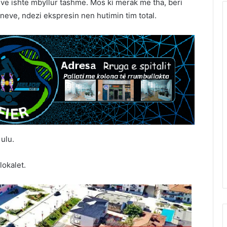
neve ishte mbyllur tashme. Mos ki merak me tha, beri
eneve, ndezi ekspresin nen hutimin tim total.
ulu.
lokalet.