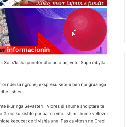
. Sot s’kisha punetor dhe po e bej vete. Sapo mbylla
froi ndersa ngrohej ekspresi. Kete e ben nje grua nga
 dhe i shes.
hte ikur nga Sevasteri i Vlores si shume shqiptare te
 ne Greqi ku kishte punuar ca vite. Ishim shume vellezer
 hiqte kepucet qe ti vishja une. Pas ca vitesh ne Greqi