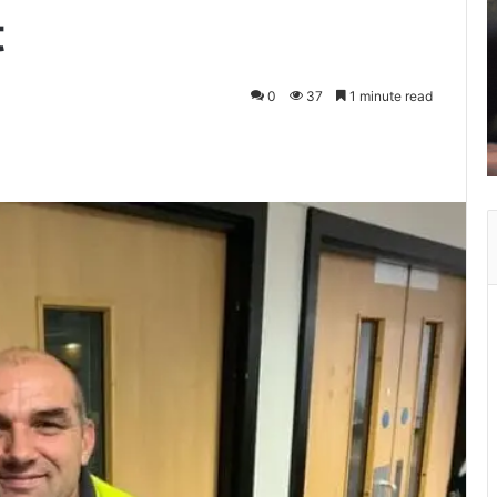
t
0
37
1 minute read