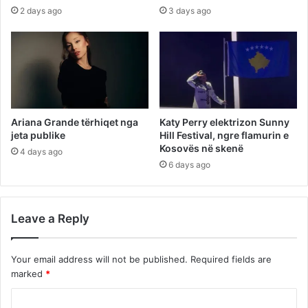
2 days ago
3 days ago
Ariana Grande tërhiqet nga
Katy Perry elektrizon Sunny
jeta publike
Hill Festival, ngre flamurin e
Kosovës në skenë
4 days ago
6 days ago
Leave a Reply
Your email address will not be published.
Required fields are
marked
*
C