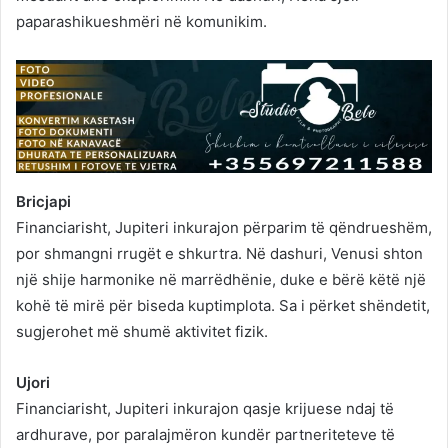
paparashikueshmëri në komunikim.
Bricjapi
Financiarisht, Jupiteri inkurajon përparim të qëndrueshëm,
por shmangni rrugët e shkurtra. Në dashuri, Venusi shton
një shije harmonike në marrëdhënie, duke e bërë këtë një
kohë të mirë për biseda kuptimplota. Sa i përket shëndetit,
sugjerohet më shumë aktivitet fizik.
Ujori
Financiarisht, Jupiteri inkurajon qasje krijuese ndaj të
ardhurave, por paralajmëron kundër partneriteteve të