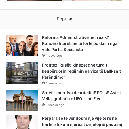
Popular
Reforma Administrative në rrezik?
Kundërshtarët më të fortë po dalin nga
vetë Partia Socialiste
4 days ago
Frontex: Rusët, kinezët dhe turqit
keqpërdorin regjimin pa viza të Ballkanit
Perëndimor
4 weeks ago
Shteti i merr ish deputetit të PD-së Astrit
Veliaj godinën e UFO-s në Fier
2 weeks ago
Përpara se të vendosni një vijë të re në
hartë, shikoni njerëzit që jetojnë pas asaj