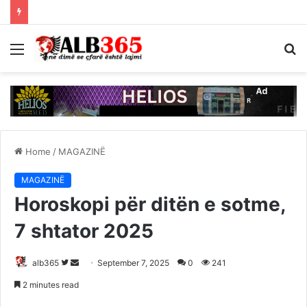
Menu
S
fo
Home
/
MAGAZINË
MAGAZINË
Horoskopi për ditën e sotme,
7 shtator 2025
Follow
Send
alb365
September 7, 2025
0
241
on
an
2 minutes read
Twitter
email