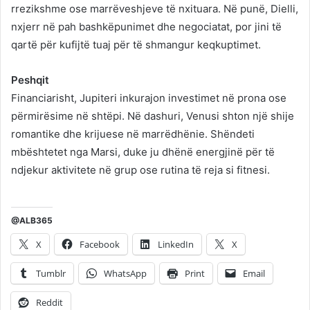
rrezikshme ose marrëveshjeve të nxituara. Në punë, Dielli,
nxjerr në pah bashkëpunimet dhe negociatat, por jini të
qartë për kufijtë tuaj për të shmangur keqkuptimet.
Peshqit
Financiarisht, Jupiteri inkurajon investimet në prona ose
përmirësime në shtëpi. Në dashuri, Venusi shton një shije
romantike dhe krijuese në marrëdhënie. Shëndeti
mbështetet nga Marsi, duke ju dhënë energjinë për të
ndjekur aktivitete në grup ose rutina të reja si fitnesi.
@ALB365
X
Facebook
LinkedIn
X
Tumblr
WhatsApp
Print
Email
Reddit