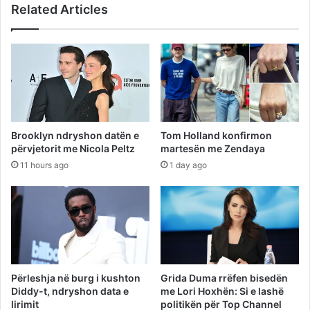
Related Articles
Brooklyn ndryshon datën e
Tom Holland konfirmon
përvjetorit me Nicola Peltz
martesën me Zendaya
11 hours ago
1 day ago
Përleshja në burg i kushton
Grida Duma rrëfen bisedën
Diddy-t, ndryshon data e
me Lori Hoxhën: Si e lashë
lirimit
politikën për Top Channel