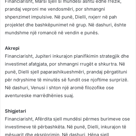
Financiarisht, Marsi sjell si mundësi ashtu edhe rrezik,
prandaj veproni me vendosmëri, por shmangni
shpenzimet impulsive. Në punë, Dielli, nxjerr në pah
projektet dhe bashkëpunimet në grup. Në dashuri, ështe
mundshme një romancë në vendin e punës.
Akrepi
Financiarisht, Jupiteri inkurajon planifikimin strategjik dhe
investimet afatgjata, por shmangni rrugët e shkurtra. Në
punë, Dielli sjell paparashikueshmëri, prandaj përgatituni
për ndryshime të minutës së fundit ose njoftime surprizë.
Në dashuri, Venusi i shton një aromë filozofike ose
aventureske marrëdhënies suaj.
Shigjetari
Financiarisht, Afërdita sjell mundësi përmes burimeve ose
investimeve të përbashkëta. Në punë, Dielli, inkurajon të
mësuarit dhe eksplorimin. Në dashuri, Hëna sjell