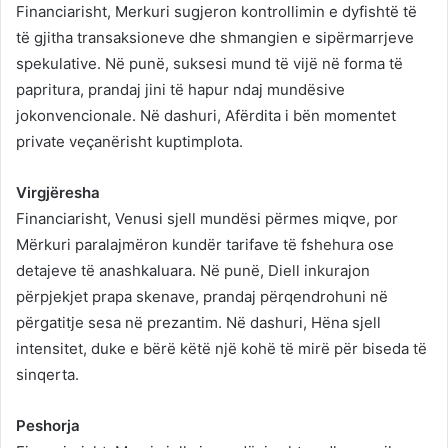
Financiarisht, Merkuri sugjeron kontrollimin e dyfishtë të
të gjitha transaksioneve dhe shmangien e sipërmarrjeve
spekulative. Në punë, suksesi mund të vijë në forma të
papritura, prandaj jini të hapur ndaj mundësive
jokonvencionale. Në dashuri, Afërdita i bën momentet
private veçanërisht kuptimplota.
Virgjëresha
Financiarisht, Venusi sjell mundësi përmes miqve, por
Mërkuri paralajmëron kundër tarifave të fshehura ose
detajeve të anashkaluara. Në punë, Diell inkurajon
përpjekjet prapa skenave, prandaj përqendrohuni në
përgatitje sesa në prezantim. Në dashuri, Hëna sjell
intensitet, duke e bërë këtë një kohë të mirë për biseda të
sinqerta.
Peshorja