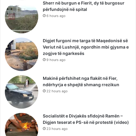
Sherr në burgun e Fierit, dy të burgosur
përfundojnë në spital
6 hours ago
Digjet furgoni me targa të Maqedonisë së
Veriut në Lushnjë, ngordhin mbi gjysma e
zogjve të ngarkesës
9 hours ago
Makinë përfshihet nga flakët në Fier,
ndërhyrja e shpejtë shmang rrezikun
22 hours ago
Socialistët e Divjakës sfidojnë Ramën –
Digjen teserat e PS-së në protestë (video)
23 hours ago