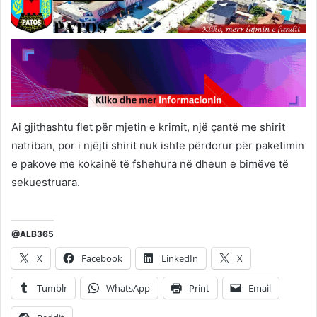
Ai gjithashtu flet për mjetin e krimit, një çantë me shirit
natriban, por i njëjti shirit nuk ishte përdorur për paketimin
e pakove me kokainë të fshehura në dheun e bimëve të
sekuestruara.
@ALB365
X
Facebook
LinkedIn
X
Tumblr
WhatsApp
Print
Email