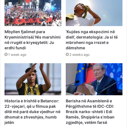
Mbyllen fjalimet para
‘Kujdes nga ekspozimi në
Kryeministrisë/ Nis marshimi
diell’, dermatologia: Ja si të
në rrugët e kryeqytetit: Ju
mbroheni nga rrezet e
erdhi fundi
dëmshme
1 week ago
2 weeks ago
Historia e trishtë e Betancor:
Berisha në Asamblenë e
22-vjeçari, që u filmua pak
Përgjithshme të IDC-CDI:
ditë më parë duke vjedhur në
Rrezik narko-shteti i Edi
dhomat e zhveshjes, humb
Ramës, Shqipëria s’mban
jetën
zgjedhje, vetëm farsë