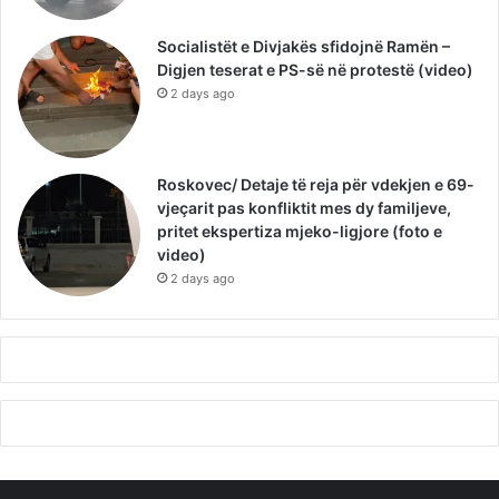
Socialistët e Divjakës sfidojnë Ramën –
Digjen teserat e PS-së në protestë (video)
2 days ago
Roskovec/ Detaje të reja për vdekjen e 69-
vjeçarit pas konfliktit mes dy familjeve,
pritet ekspertiza mjeko-ligjore (foto e
video)
2 days ago