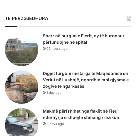
TË PËRZGJEDHURA
Sherr në burgun e Fierit, dy të burgosur
përfundojnë në spital
23 hours ago
Digjet furgoni me targa të Maqedonisë së
Veriut në Lushnjë, ngordhin mbi gjysma e
zogjve të ngarkesës
1 day ago
Makinë përfshihet nga flakët në Fier,
ndërhyrja e shpejtë shmang rrezikun
2 days ago