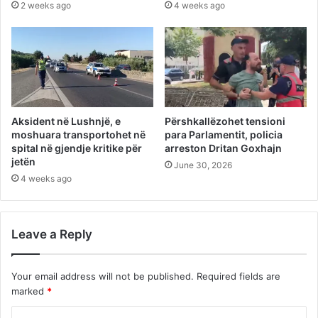
2 weeks ago
4 weeks ago
Aksident në Lushnjë, e
Përshkallëzohet tensioni
moshuara transportohet në
para Parlamentit, policia
spital në gjendje kritike për
arreston Dritan Goxhajn
jetën
June 30, 2026
4 weeks ago
Leave a Reply
Your email address will not be published.
Required fields are
marked
*
C