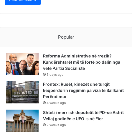
Popular
Reforma Administrative në rrezik?
Kundërshtarët më të fortë po dalin nga
vetë Partia Socialiste
5 days ago
Frontex: Rusët, kinezët dhe turqit
keqpërdorin regjimin pa viza të Ballkanit
Perëndimor
4 weeks ago
Shteti i merr ish deputetit të PD-së Astrit
Veliaj godinën e UFO-s në Fier
2 weeks ago