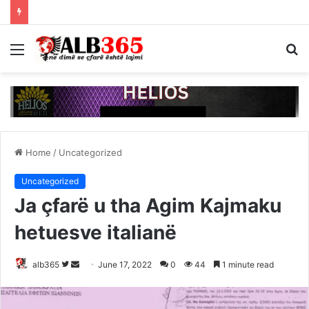
Menu
S
fo
Home
/
Uncategorized
Uncategorized
Ja çfarë u tha Agim Kajmaku
hetuesve italianë
Follow
Send
alb365
June 17, 2022
0
44
1 minute read
on
an
Twitter
email