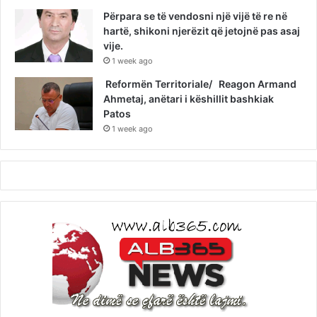
Përpara se të vendosni një vijë të re në
hartë, shikoni njerëzit që jetojnë pas asaj
vije.
1 week ago
Reformën Territoriale/ Reagon Armand
Ahmetaj, anëtari i këshillit bashkiak
Patos
1 week ago