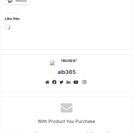
Reddit
Like this:
Loading…
alb365
Instagram
Website
Facebook
Twitter
LinkedIn
YouTube
With Product You Purchase