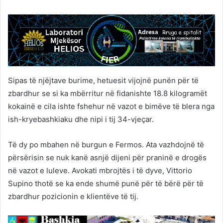
Sipas të njëjtave burime, hetuesit vijojnë punën për të
zbardhur se si ka mbërritur në fidanishte 18.8 kilogramët
kokainë e cila ishte fshehur në vazot e bimëve të blera nga
ish-kryebashkiaku dhe nipi i tij 34-vjeçar.
Të dy po mbahen në burgun e Fermos. Ata vazhdojnë të
përsërisin se nuk kanë asnjë dijeni për praninë e drogës
në vazot e luleve. Avokati mbrojtës i të dyve, Vittorio
Supino thotë se ka ende shumë punë për të bërë për të
zbardhur pozicionin e klientëve të tij.