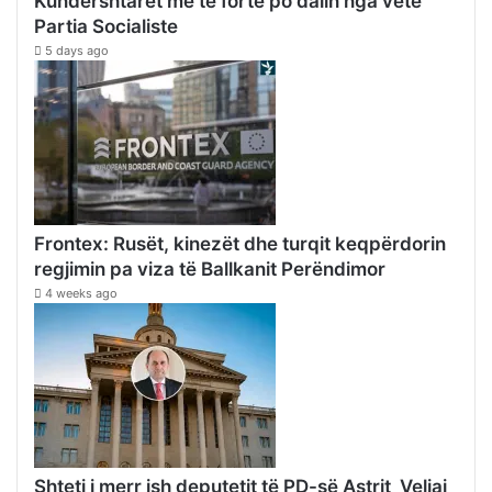
Kundërshtarët më të fortë po dalin nga vetë
Partia Socialiste
5 days ago
Frontex: Rusët, kinezët dhe turqit keqpërdorin
regjimin pa viza të Ballkanit Perëndimor
4 weeks ago
Shteti i merr ish deputetit të PD-së Astrit Veliaj