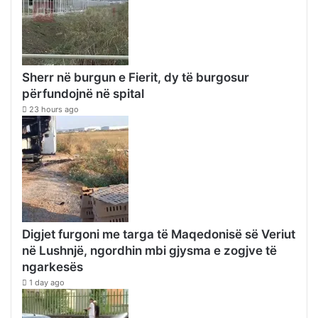
Sherr në burgun e Fierit, dy të burgosur
përfundojnë në spital
23 hours ago
Digjet furgoni me targa të Maqedonisë së Veriut
në Lushnjë, ngordhin mbi gjysma e zogjve të
ngarkesës
1 day ago