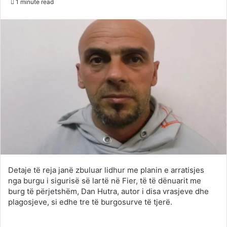
1 minute read
Twitter
email
Detaje të reja janë zbuluar lidhur me planin e arratisjes
nga burgu i sigurisë së lartë në Fier, të të dënuarit me
burg të përjetshëm, Dan Hutra, autor i disa vrasjeve dhe
plagosjeve, si edhe tre të burgosurve të tjerë.