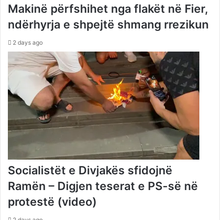
Makinë përfshihet nga flakët në Fier,
ndërhyrja e shpejtë shmang rrezikun
2 days ago
Socialistët e Divjakës sfidojnë
Ramën – Digjen teserat e PS-së në
protestë (video)
2 days ago