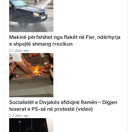
Makinë përfshihet nga flakët në Fier, ndërhyrja
e shpejtë shmang rrezikun
2 days ago
Socialistët e Divjakës sfidojnë Ramën – Digjen
teserat e PS-së në protestë (video)
2 days ago