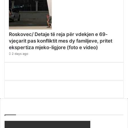
Roskovec/ Detaje të reja për vdekjen e 69-
vjeçarit pas konfliktit mes dy familjeve, pritet
ekspertiza mjeko-ligjore (foto e video)
2 days ago
WEBTV ALB365