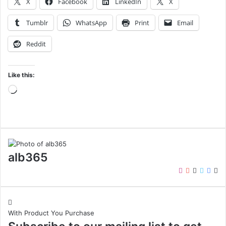
X
Facebook
LinkedIn
X
Tumblr
WhatsApp
Print
Email
Reddit
Like this:
Loading…
alb365
Instagram
YouTube
LinkedIn
Twitter
Face
We
With Product You Purchase