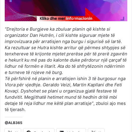
“Drejtoria e Burgjeve ka zbuluar planin që kishte si
organizator Dan Hutrën, i cili kishte siguruar mjete të
improvizuara për arratisjen nga burgu i sigurisë së lartë.
Ka rezultuar se Hutra kishte arritur që përmes shtypjes së
tenxhereve të krijonte mjetet prerëse për të prerë zgavrën
e hekurit ku më pas do kalonte duke përdorur një çarçaf të
lidhur në formën e litarit. Ata do të shfrytëzonin ndërrimin
e turneve të rojeve në burg.
Të përfshirë në planin e arratisjen ishin 3 të burgosur nga
Vlora për vjedhje. Geraldo Veizi, Martin Kapllani dhe Feti
Kovaçi. Dyshohet se plani u organizua gjatë festave të
fundvitit. Megjithatë hetimet mund të hedhin dritë mbi
detaje të reja lidhur me këtë plan arratisje”
, zbuloi ajo mes
të tjerash.
@ALB365