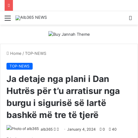
Menu
S
fo
Home
/
TOP-NEWS
TOP-NEWS
Ja detaje nga plani i Dan
Hutrës për t’u arratisur nga
burgu i sigurisë së lartë
bashkë më tre të tjerë
Follow
Send
alb365
January 4, 2024
0
40
on
an