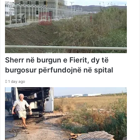
Sherr në burgun e Fierit, dy të
burgosur përfundojnë në spital
1 day ago