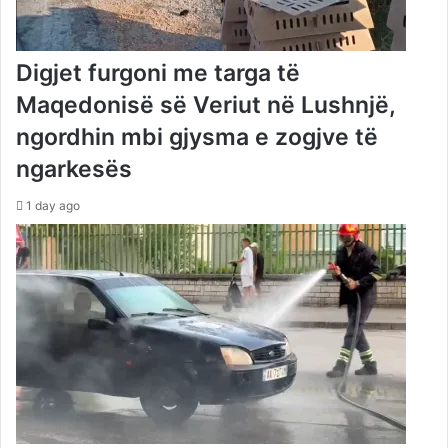
Digjet furgoni me targa të
Maqedonisë së Veriut në Lushnjë,
ngordhin mbi gjysma e zogjve të
ngarkesës
1 day ago