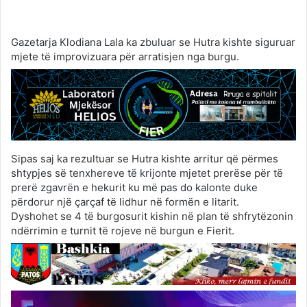
Gazetarja Klodiana Lala ka zbuluar se Hutra kishte siguruar
mjete të improvizuara për arratisjen nga burgu.
Sipas saj ka rezultuar se Hutra kishte arritur që përmes
shtypjes së tenxhereve të krijonte mjetet prerëse për të
prerë zgavrën e hekurit ku më pas do kalonte duke
përdorur një çarçaf të lidhur në formën e litarit.
Dyshohet se 4 të burgosurit kishin në plan të shfrytëzonin
ndërrimin e turnit të rojeve në burgun e Fierit.