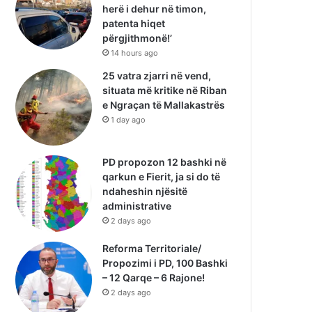
herë i dehur në timon,
patenta hiqet
përgjithmonë!’
14 hours ago
25 vatra zjarri në vend,
situata më kritike në Riban
e Ngraçan të Mallakastrës
1 day ago
PD propozon 12 bashki në
qarkun e Fierit, ja si do të
ndaheshin njësitë
administrative
2 days ago
Reforma Territoriale/
Propozimi i PD, 100 Bashki
– 12 Qarqe – 6 Rajone!
2 days ago