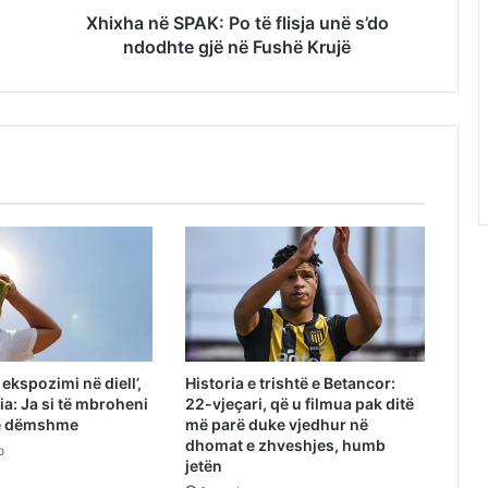
Xhixha në SPAK: Po të flisja unë s’do
ndodhte gjë në Fushë Krujë
ekspozimi në diell’,
Historia e trishtë e Betancor:
a: Ja si të mbroheni
22-vjeçari, që u filmua pak ditë
 e dëmshme
më parë duke vjedhur në
dhomat e zhveshjes, humb
o
jetën