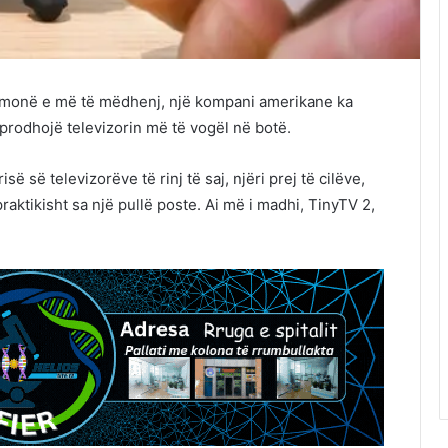
ithmonë e më të mëdhenj, një kompani amerikane ka
prodhojë televizorin më të vogël në botë.
së së televizorëve të rinj të saj, njëri prej të cilëve,
raktikisht sa një pullë poste. Ai më i madhi, TinyTV 2,