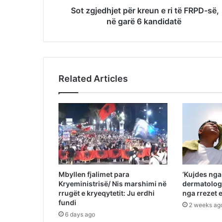
Sot zgjedhjet për kreun e ri të FRPD-së,
në garë 6 kandidatë
Related Articles
Mbyllen fjalimet para
‘Kujdes nga 
Kryeministrisë/ Nis marshimi në
dermatologi
rrugët e kryeqytetit: Ju erdhi
nga rrezet
fundi
2 weeks ag
6 days ago