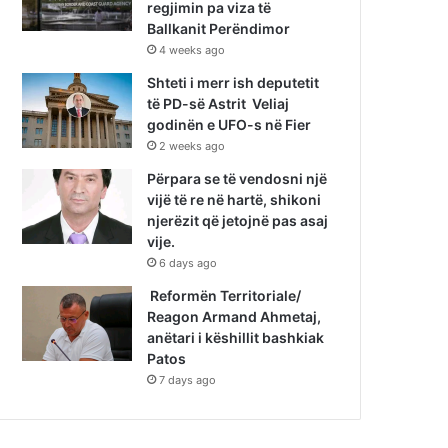
regjimin pa viza të
Ballkanit Perëndimor
4 weeks ago
Shteti i merr ish deputetit
të PD-së Astrit Veliaj
godinën e UFO-s në Fier
2 weeks ago
Përpara se të vendosni një
vijë të re në hartë, shikoni
njerëzit që jetojnë pas asaj
vije.
6 days ago
Reformën Territoriale/
Reagon Armand Ahmetaj,
anëtari i këshillit bashkiak
Patos
7 days ago