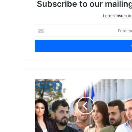
Subscribe to our mailing
Lorem ipsum dol
Enter
your
Email
address