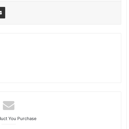
erest
Share via Email
am
duct You Purchase