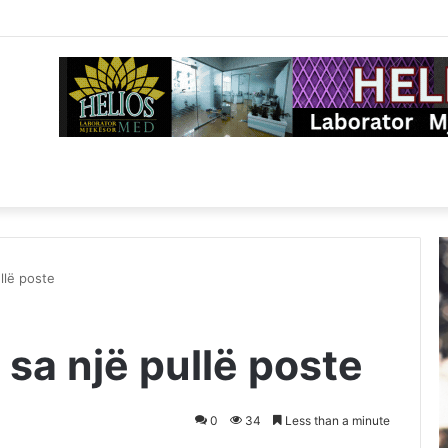
ullë poste
 sa një pullë poste
0
34
Less than a minute