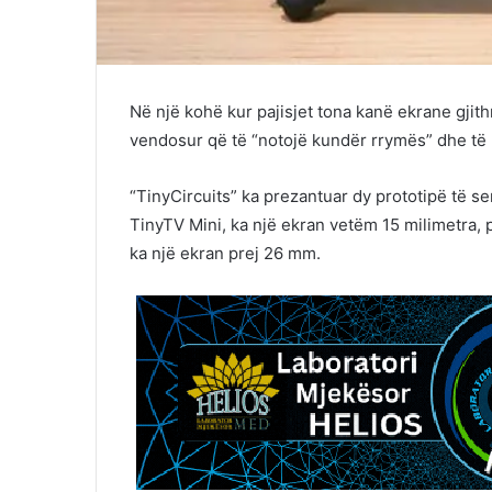
Në një kohë kur pajisjet tona kanë ekrane gj
vendosur që të “notojë kundër rrymës” dhe të 
“TinyCircuits” ka prezantuar dy prototipë të seri
TinyTV Mini, ka një ekran vetëm 15 milimetra, p
ka një ekran prej 26 mm.