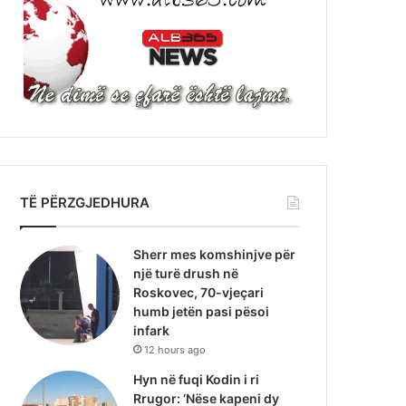
TË PËRZGJEDHURA
Sherr mes komshinjve për
një turë drush në
Roskovec, 70-vjeçari
humb jetën pasi pësoi
infark
12 hours ago
Hyn në fuqi Kodin i ri
Rrugor: ‘Nëse kapeni dy