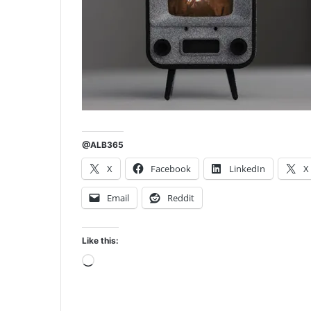
@ALB365
X
Facebook
LinkedIn
X
Email
Reddit
Like this:
Loading…