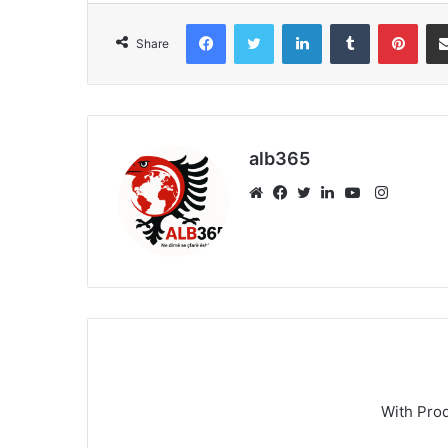
Facebook
Twitter
LinkedIn
Tumblr
Pint
Share
alb365
Instagr
Website
Facebook
Twitter
LinkedIn
YouTube
With Pro