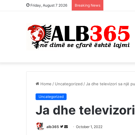
Friday, August 7 2026
Breaking News
Home
/
Uncategorized
/
Ja dhe televizori sa një p
Uncategorized
Ja dhe televizori
Follow
Send
alb365
October 1, 2022
on
an