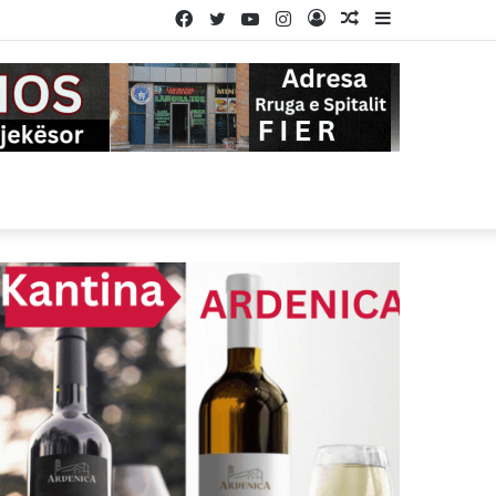
Facebook
Twitter
YouTube
Instagram
Log
Random
Sidebar
In
Article