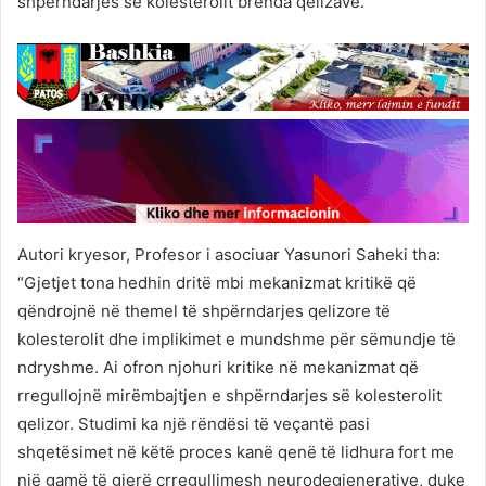
shpërndarjes së kolesterolit brenda qelizave.
Autori kryesor, Profesor i asociuar Yasunori Saheki tha:
“Gjetjet tona hedhin dritë mbi mekanizmat kritikë që
qëndrojnë në themel të shpërndarjes qelizore të
kolesterolit dhe implikimet e mundshme për sëmundje të
ndryshme. Ai ofron njohuri kritike në mekanizmat që
rregullojnë mirëmbajtjen e shpërndarjes së kolesterolit
qelizor. Studimi ka një rëndësi të veçantë pasi
shqetësimet në këtë proces kanë qenë të lidhura fort me
një gamë të gjerë çrregullimesh neurodegjenerative, duke