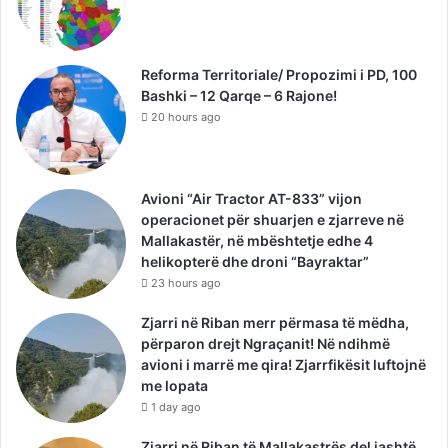
Reforma Territoriale/ Propozimi i PD, 100
Bashki – 12 Qarqe – 6 Rajone!
20 hours ago
Avioni “Air Tractor AT-833” vijon
operacionet për shuarjen e zjarreve në
Mallakastër, në mbështetje edhe 4
helikopterë dhe droni “Bayraktar”
23 hours ago
Zjarri në Riban merr përmasa të mëdha,
përparon drejt Ngraçanit! Në ndihmë
avioni i marrë me qira! Zjarrfikësit luftojnë
me lopata
1 day ago
Zjarri në Riban të Mallakastrës del jashtë