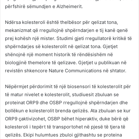
përfshirë sëmundjen e Alzheimerit.
Ndërsa kolesteroli është thelbësor për qelizat tona,
mekanizmat që rregullojnë shpërndarjen e tij kanë qenë
prej kohësh një mister. Studimi gjeti rregullatorë kritikë të
shpërndarjes së kolesterolit në qelizat tona. Gjetjet
shënojnë një moment historik të rëndësishëm në
biologjinë themelore të qelizave. Gjetjet u publikuan në
revistën shkencore Nature Communications në shtator.
Nëpërmjet përdorimit të një biosensori të kolesterolit për
të matur nivelet e kolesterolit, studiuesit zbuluan se
proteinat ORP9 dhe OSBP rregullojnë shpërndarjen dhe
bollëkun e kolesterolit brenda qelizës. Ata zbuluan se kur
ORP9 çaktivizohet, OSBP bëhet hiperaktiv, duke bërë që
kolesteroli i tepërt të transportohet në pjesë të tjera të
qelizës. Ekipi hulumtues zbuloi gjithashtu se proteina