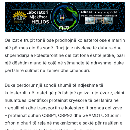
Qelizat e trupit tonë ose prodhojnë kolesterol ose e marrin
atë përmes dietës sonë. Ruajtja e niveleve të duhura dhe
shpërndarja e kolesterolit në qelizat tona është jetike, pasi
një dështim mund të çojë në sëmundje të ndryshme, duke
përfshirë sulmet në zemër dhe çmenduri.
Duke përdorur një sondë shumë të ndjeshme të
kolesterolit në testet që përfshijnë qelizat njerëzore, ekipi
hulumtues identifikoi proteinat kryesore të përfshira në
rregullimin dhe transportin e kolesterolit brenda qelizave
– proteinat quhen OSBP1, ORP92 dhe GRAMD1s. Studimi
ofron njohuri të reja në mekanizmat e saktë për ruajtjen e