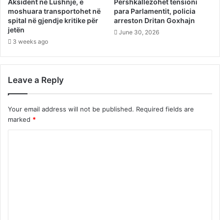
Aksident në Lushnjë, e
Përshkallëzohet tensioni
moshuara transportohet në
para Parlamentit, policia
spital në gjendje kritike për
arreston Dritan Goxhajn
jetën
June 30, 2026
3 weeks ago
Leave a Reply
Your email address will not be published.
Required fields are
marked
*
C
o
m
m
e
n