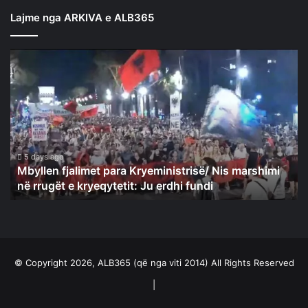
Lajme nga ARKIVA e ALB365
Mbyllen
fjalimet
para
Kryeministrisë/
Nis
marshimi
në
rrugët
5 days ago
Mbyllen fjalimet para Kryeministrisë/ Nis marshimi
e
në rrugët e kryeqytetit: Ju erdhi fundi
kryeqytetit:
Ju
erdhi
fundi
© Copyright 2026, ALB365 (që nga viti 2014) All Rights Reserved
|