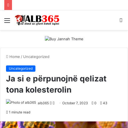
Menu
S
fo
Home
/
Uncategorized
Uncategorized
Ja si e përpunojnë qelizat
tona kolesterolin
Follow
Send
alb365
October 7, 2023
0
43
on
an
1 minute read
Twitter
email