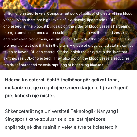
High cholesterol levels. Computer artwork of balls of cholesterol in a blood
vessel. When there are high levels of low density lipoprotein (LDL)
cholesterol in the blood it builds up on the sides of blood vessels hardening
them, a condition named atherosclerosis. This narrows the blood vessels
and may even block them, causing a heart attack if the blocked vessel is in
the heart, or a stroke if it is in the brain. A group of drugs called statins can be
taken to lower LDL-cholesterol. Statins inhibit the enzyme in the liver that
synthesises LDL-cholesterol. They also act on the blood vessels, reducing
the risk of hardened vessels rupturing or becoming blocked.
Ndërsa kolesteroli është thelbësor për qelizat tona,
mekanizmat që rregullojnë shpërndarjen e tij kanë qenë
prej kohësh një mister.
Shkencëtarët nga Universiteti Teknologjik Nanyang i
Singaporit kanë zbuluar se si qelizat njerëzore
shpërndajnë dhe ruajnë nivelet e tyre të kolesterolit.