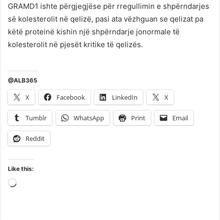
GRAMD1 ishte përgjegjëse për rregullimin e shpërndarjes
së kolesterolit në qelizë, pasi ata vëzhguan se qelizat pa
këtë proteinë kishin një shpërndarje jonormale të
kolesterolit në pjesët kritike të qelizës.
@ALB365
X
Facebook
LinkedIn
X
Tumblr
WhatsApp
Print
Email
Reddit
Like this:
Loading…