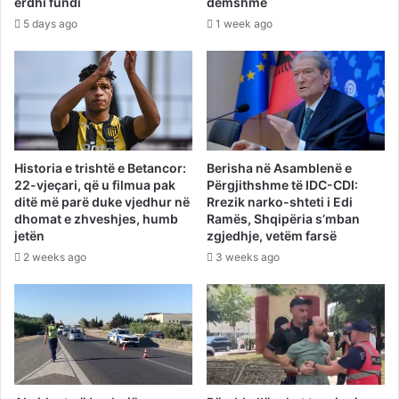
erdhi fundi
dëmshme
5 days ago
1 week ago
Historia e trishtë e Betancor:
Berisha në Asamblenë e
22-vjeçari, që u filmua pak
Përgjithshme të IDC-CDI:
ditë më parë duke vjedhur në
Rrezik narko-shteti i Edi
dhomat e zhveshjes, humb
Ramës, Shqipëria s’mban
jetën
zgjedhje, vetëm farsë
2 weeks ago
3 weeks ago