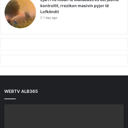
kontrollit, rrezikon masivin pyjor të
Lofkëndit
1 day ago
WEBTV ALB365