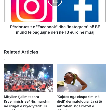
Përdoruesit e "Facebook" dhe "Instagram" në BE
mund të paguajnë deri në 13 euro në muaj
Related Articles
Mbyllen fjalimet para
‘Kujdes nga ekspozimi në
Kryeministrisë/ Nis marshimi
diell’, dermatologia: Ja si të
në rrugët e kryeqytetit: Ju
mbroheni nga rrezet e