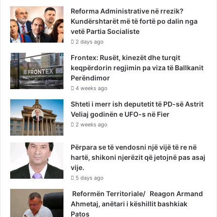
Reforma Administrative në rrezik?
Kundërshtarët më të fortë po dalin nga
vetë Partia Socialiste
2 days ago
Frontex: Rusët, kinezët dhe turqit
keqpërdorin regjimin pa viza të Ballkanit
Perëndimor
4 weeks ago
Shteti i merr ish deputetit të PD-së Astrit
Veliaj godinën e UFO-s në Fier
2 weeks ago
Përpara se të vendosni një vijë të re në
hartë, shikoni njerëzit që jetojnë pas asaj
vije.
5 days ago
Reformën Territoriale/ Reagon Armand
Ahmetaj, anëtari i këshillit bashkiak
Patos