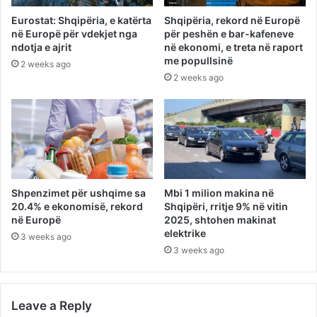
Eurostat: Shqipëria, e katërta
Shqipëria, rekord në Europë
në Europë për vdekjet nga
për peshën e bar-kafeneve
ndotja e ajrit
në ekonomi, e treta në raport
me popullsinë
2 weeks ago
2 weeks ago
Shpenzimet për ushqime sa
Mbi 1 milion makina në
20.4% e ekonomisë, rekord
Shqipëri, rritje 9% në vitin
në Europë
2025, shtohen makinat
elektrike
3 weeks ago
3 weeks ago
Leave a Reply