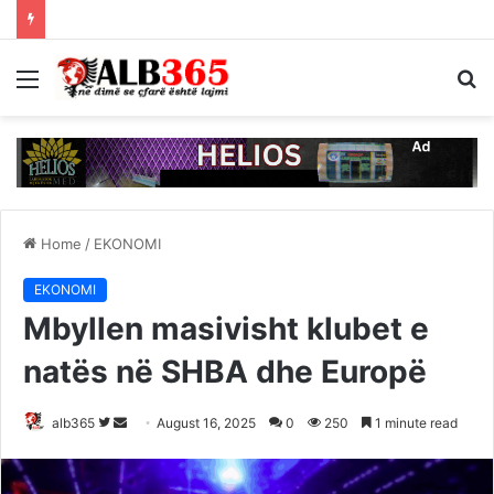
Menu
S
fo
Home
/
EKONOMI
EKONOMI
Mbyllen masivisht klubet e
natës në SHBA dhe Europë
Follow
Send
alb365
August 16, 2025
0
250
1 minute read
on
an
Twitter
email