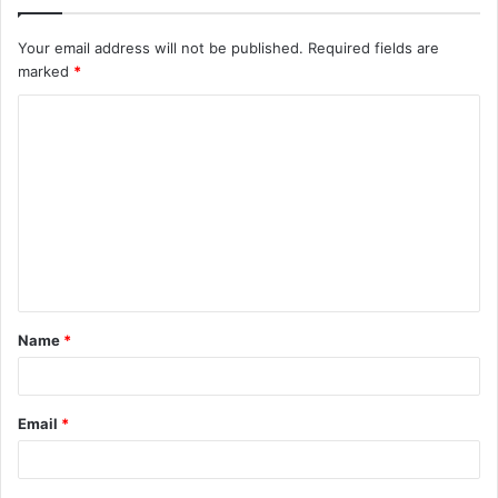
Your email address will not be published.
Required fields are
marked
*
C
o
m
m
e
n
t
Name
*
*
Email
*