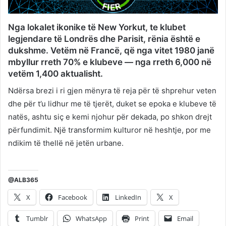
Nga lokalet ikonike të New Yorkut, te klubet
legjendare të Londrës dhe Parisit, rënia është e
dukshme. Vetëm në Francë, që nga vitet 1980 janë
mbyllur rreth 70% e klubeve — nga rreth 6,000 në
vetëm 1,400 aktualisht.
Ndërsa brezi i ri gjen mënyra të reja për të shprehur veten
dhe për t’u lidhur me të tjerët, duket se epoka e klubeve të
natës, ashtu siç e kemi njohur për dekada, po shkon drejt
përfundimit. Një transformim kulturor në heshtje, por me
ndikim të thellë në jetën urbane.
@ALB365
X
Facebook
LinkedIn
X
Tumblr
WhatsApp
Print
Email