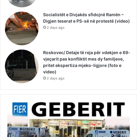
Socialistët e Divjakës sfidojnë Ramën –
Digjen teserat e PS-së në protestë (video)
2 days ago
Roskovec/ Detaje të reja për vdekjen e 69-
vjeçarit pas konfliktit mes dy familjeve,
pritet ekspertiza mjeko-ligjore (foto e
video)
2 days ago