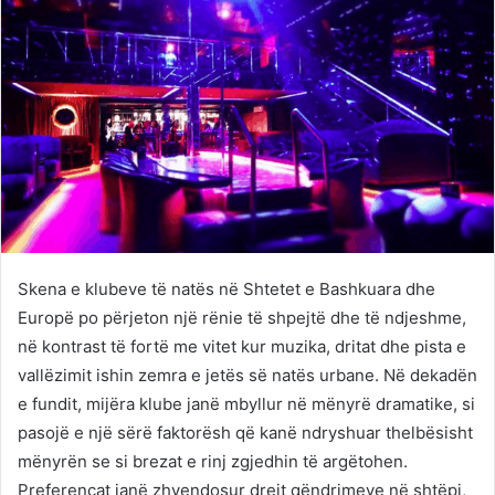
Skena e klubeve të natës në Shtetet e Bashkuara dhe
Europë po përjeton një rënie të shpejtë dhe të ndjeshme,
në kontrast të fortë me vitet kur muzika, dritat dhe pista e
vallëzimit ishin zemra e jetës së natës urbane. Në dekadën
e fundit, mijëra klube janë mbyllur në mënyrë dramatike, si
pasojë e një sërë faktorësh që kanë ndryshuar thelbësisht
mënyrën se si brezat e rinj zgjedhin të argëtohen.
Preferencat janë zhvendosur drejt qëndrimeve në shtëpi,