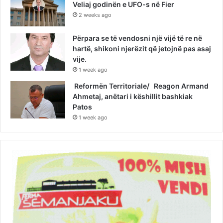
Veliaj godinën e UFO-s në Fier
2 weeks ago
Përpara se të vendosni një vijë të re në
hartë, shikoni njerëzit që jetojnë pas asaj
vije.
1 week ago
Reformën Territoriale/ Reagon Armand
Ahmetaj, anëtari i këshillit bashkiak
Patos
1 week ago