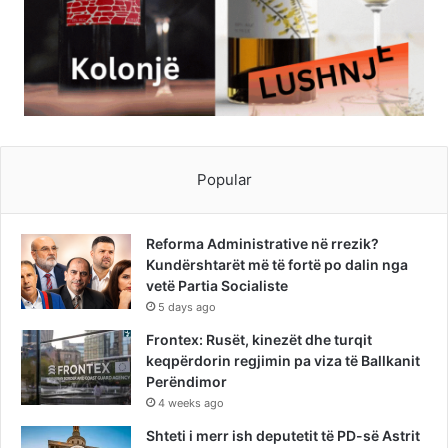
Popular
Reforma Administrative në rrezik?
Kundërshtarët më të fortë po dalin nga
vetë Partia Socialiste
5 days ago
Frontex: Rusët, kinezët dhe turqit
keqpërdorin regjimin pa viza të Ballkanit
Perëndimor
4 weeks ago
Shteti i merr ish deputetit të PD-së Astrit