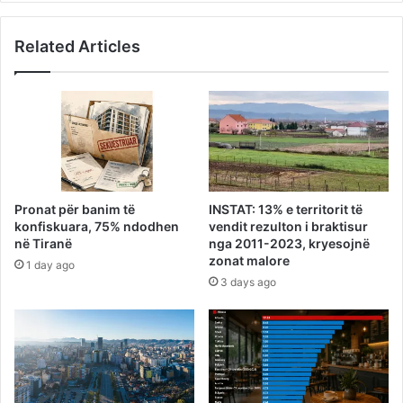
Related Articles
Pronat për banim të
INSTAT: 13% e territorit të
konfiskuara, 75% ndodhen
vendit rezulton i braktisur
në Tiranë
nga 2011-2023, kryesojnë
zonat malore
1 day ago
3 days ago