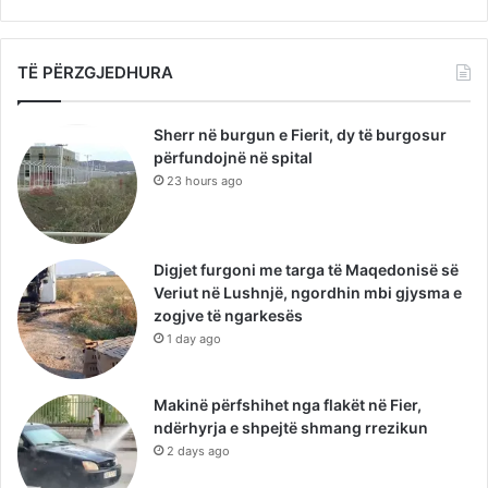
TË PËRZGJEDHURA
Sherr në burgun e Fierit, dy të burgosur
përfundojnë në spital
23 hours ago
Digjet furgoni me targa të Maqedonisë së
Veriut në Lushnjë, ngordhin mbi gjysma e
zogjve të ngarkesës
1 day ago
Makinë përfshihet nga flakët në Fier,
ndërhyrja e shpejtë shmang rrezikun
2 days ago