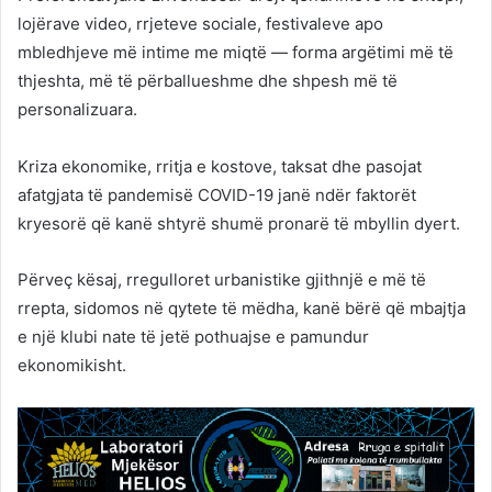
lojërave video, rrjeteve sociale, festivaleve apo
mbledhjeve më intime me miqtë — forma argëtimi më të
thjeshta, më të përballueshme dhe shpesh më të
personalizuara.
Kriza ekonomike, rritja e kostove, taksat dhe pasojat
afatgjata të pandemisë COVID-19 janë ndër faktorët
kryesorë që kanë shtyrë shumë pronarë të mbyllin dyert.
Përveç kësaj, rregulloret urbanistike gjithnjë e më të
rrepta, sidomos në qytete të mëdha, kanë bërë që mbajtja
e një klubi nate të jetë pothuajse e pamundur
ekonomikisht.