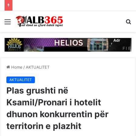
Menu
S
fo
Home
/
AKTUALITET
AKTUALITET
Plas grushti në
Ksamil/Pronari i hotelit
dhunon konkurrentin për
territorin e plazhit