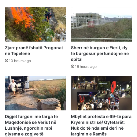
Zjarr pranë fshatit Progonat
Sherr në burgun e Fierit, dy
në Tepelenë
të burgosur përfundojnë në
spital
10 hours ago
16 hours ago
Digjet furgoni me targa të
Mbyllet protesta e 69-të para
Maqedonisë së Veriut në
Kryeministrisë/ Qytetarët:
Lushnjë, ngordhin mbi
Nuk do të ndalemi deri në
gjysma e zogjve të
largimin e Ramës