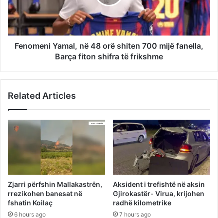
Fenomeni Yamal, në 48 orë shiten 700 mijë fanella,
Barça fiton shifra të frikshme
Related Articles
Zjarri përfshin Mallakastrën,
Aksident i trefishtë në aksin
rrezikohen banesat në
Gjirokastër- Virua, krijohen
fshatin Koilaç
radhë kilometrike
6 hours ago
7 hours ago