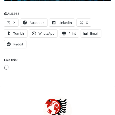
@ALB365
X
Facebook
LinkedIn
X
Tumblr
WhatsApp
Print
Email
Reddit
Like this:
Loading…