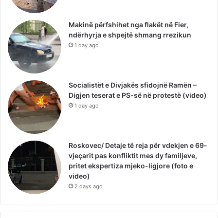
Makinë përfshihet nga flakët në Fier,
ndërhyrja e shpejtë shmang rrezikun
1 day ago
Socialistët e Divjakës sfidojnë Ramën –
Digjen teserat e PS-së në protestë (video)
1 day ago
Roskovec/ Detaje të reja për vdekjen e 69-
vjeçarit pas konfliktit mes dy familjeve,
pritet ekspertiza mjeko-ligjore (foto e
video)
2 days ago