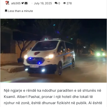
Follow
Send
alb365
July 19, 2025
0
278
on
an
Less than a minute
Twitter
email
Një ngjarje e rëndë ka ndodhur paraditen e së shtunës në
Ksamil. Albert Pashai, pronar i një hoteli dhe lokali të
njohur në zonë, është dhunuar fizikisht në publik. Ai është