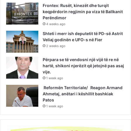
Frontex: Rusët, kinezët dhe turqit
keqpërdorin regjimin pa viza të Ballkanit
Perëndimor
4 weeks ago
Shteti i merr ish deputetit të PD-së Astrit
Veliaj godinën e UFO-s në Fier
2 weeks ago
Përpara se të vendosni një vijë të re në
hartë, shikoni njerëzit që jetojnë pas asaj
vije.
1 week ago
Reformën Territoriale/ Reagon Armand
Ahmetaj, anëtari i këshillit bashkiak
Patos
1 week ago