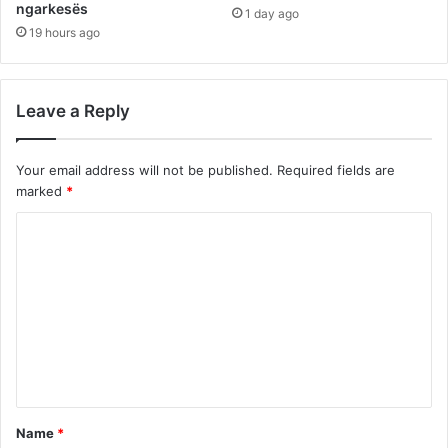
ngarkesës
1 day ago
19 hours ago
Leave a Reply
Your email address will not be published.
Required fields are
marked
*
C
o
m
m
e
n
t
Name
*
*