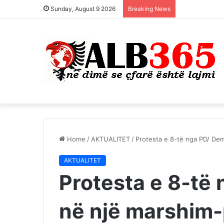
Sunday, August 9 2026
Breaking News
Home
/
AKTUALITET
/
Protesta e 8-të nga PD/ Dem
AKTUALITET
Protesta e 8-të
në një marshim-