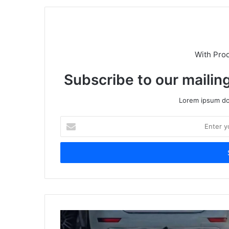
With Pro
Subscribe to our mailing
Lorem ipsum dol
Enter
your
Email
address