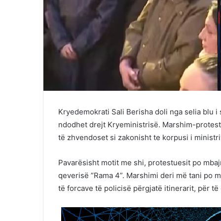
Kryedemokrati Sali Berisha doli nga selia blu
ndodhet drejt Kryeministrisë. Marshim-protesta
të zhvendoset si zakonisht te korpusi i ministr
Pavarësisht motit me shi, protestuesit po mba
qeverisë ”Rama 4”. Marshimi deri më tani po m
të forcave të policisë përgjatë itinerarit, për 