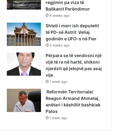
regjimin pa viza të
Ballkanit Perëndimor
4 weeks ago
Shteti i merr ish deputetit
të PD-së Astrit Veliaj
godinën e UFO-s në Fier
2 weeks ago
Përpara se të vendosni një
vijë të re në hartë, shikoni
njerëzit që jetojnë pas asaj
vije.
1 week ago
Reformën Territoriale/
Reagon Armand Ahmetaj,
anëtari i këshillit bashkiak
Patos
1 week ago