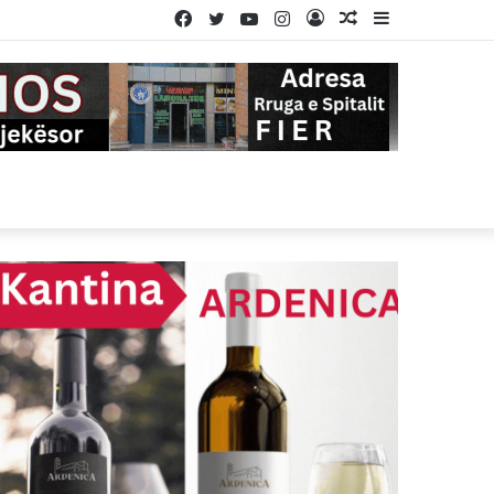
Facebook
Twitter
YouTube
Instagram
Log
Random
Sidebar
In
Article