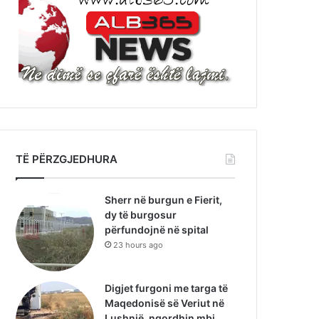
TË PËRZGJEDHURA
Sherr në burgun e Fierit,
dy të burgosur
përfundojnë në spital
23 hours ago
Digjet furgoni me targa të
Maqedonisë së Veriut në
Lushnjë, ngordhin mbi