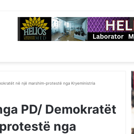
okratët në një marshim-protestë nga Kryeministria
 nga PD/ Demokratët
protestë nga