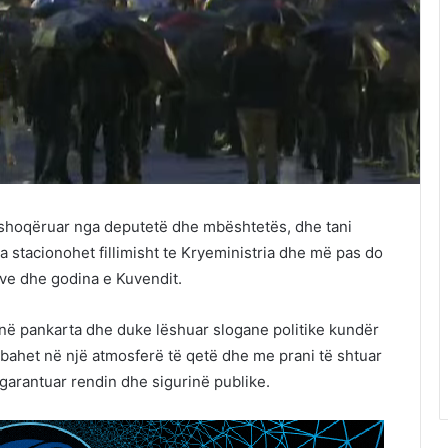
 i shoqëruar nga deputetë dhe mbështetës, dhe tani
 stacionohet fillimisht te Kryeministria dhe më pas do
ive dhe godina e Kuvendit.
jnë pankarta dhe duke lëshuar slogane politike kundër
bahet në një atmosferë të qetë dhe me prani të shtuar
të garantuar rendin dhe sigurinë publike.