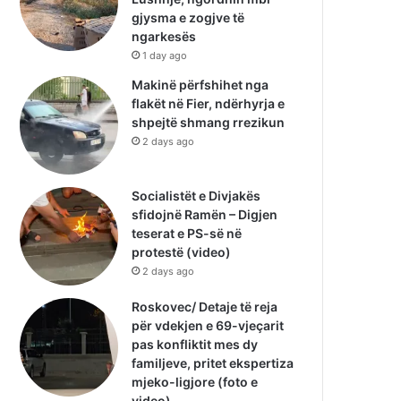
gjysma e zogjve të
ngarkesës
1 day ago
Makinë përfshihet nga
flakët në Fier, ndërhyrja e
shpejtë shmang rrezikun
2 days ago
Socialistët e Divjakës
sfidojnë Ramën – Digjen
teserat e PS-së në
protestë (video)
2 days ago
Roskovec/ Detaje të reja
për vdekjen e 69-vjeçarit
pas konfliktit mes dy
familjeve, pritet ekspertiza
mjeko-ligjore (foto e
video)