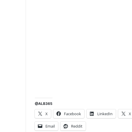
@ALB365
X
Facebook
LinkedIn
X
Email
Reddit