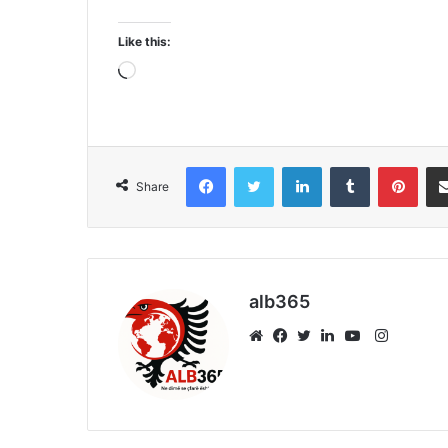
Like this:
Loading…
Facebook
Twitter
LinkedIn
Tumblr
Pint
Share
alb365
Instagr
Website
Facebook
Twitter
LinkedIn
YouTube