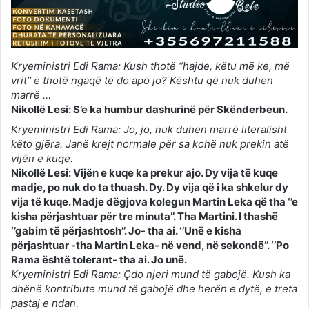
Kryeministri Edi Rama: Kush thotë ‘’hajde, këtu më ke, më
vrit’’ e thotë ngaqë të do apo jo? Kështu që nuk duhen
marrë …
Nikollë Lesi: S’e ka humbur dashurinë për Skënderbeun.
Kryeministri Edi Rama: Jo, jo, nuk duhen marrë literalisht
këto gjëra. Janë krejt normale për sa kohë nuk prekin atë
vijën e kuqe.
Nikollë Lesi: Vijën e kuqe ka prekur ajo. Dy vija të kuqe
madje, po nuk do ta thuash. Dy. Dy vija që i ka shkelur dy
vija të kuqe. Madje dëgjova kolegun Martin Leka që tha ‘’e
kisha përjashtuar për tre minuta’’. Tha Martini. I thashë
‘’gabim të përjashtosh’’. Jo- tha ai. ‘’Unë e kisha
përjashtuar -tha Martin Leka- në vend, në sekondë’’. ‘’Po
Rama është tolerant- tha ai. Jo unë.
Kryeministri Edi Rama: Çdo njeri mund të gabojë. Kush ka
dhënë kontribute mund të gabojë dhe herën e dytë, e treta
pastaj e ndan.