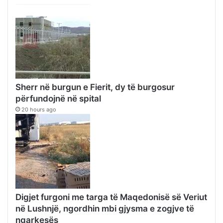
Sherr në burgun e Fierit, dy të burgosur
përfundojnë në spital
20 hours ago
Digjet furgoni me targa të Maqedonisë së Veriut
në Lushnjë, ngordhin mbi gjysma e zogjve të
ngarkesës