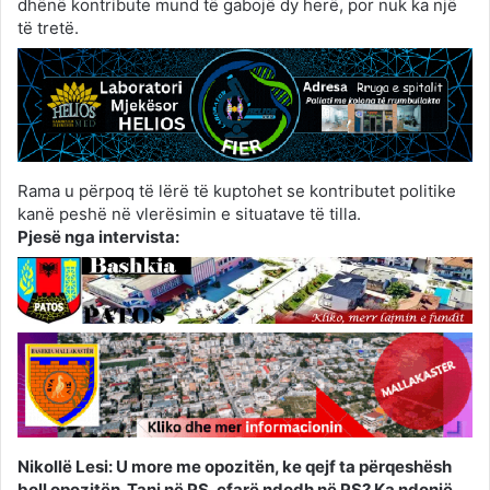
dhënë kontribute mund të gabojë dy herë, por nuk ka një
të tretë.
Rama u përpoq të lërë të kuptohet se kontributet politike
kanë peshë në vlerësimin e situatave të tilla.
Pjesë nga intervista:
Nikollë Lesi: U more me opozitën, ke qejf ta përqeshësh
boll opozitën. Tani në PS, çfarë ndodh në PS? Ka ndonjë