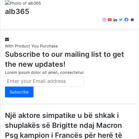
alb365
Instagram
YouTube
LinkedIn
Twitter
Face
We
With Product You Purchase
Subscribe to our mailing list to get
the new updates!
Lorem ipsum dolor sit amet, consectetur.
Enter
your
Email
address
Një aktore simpatike u bë shkak i
shuplakës së Brigitte ndaj Macron
Psg kampion i Francës për herë të