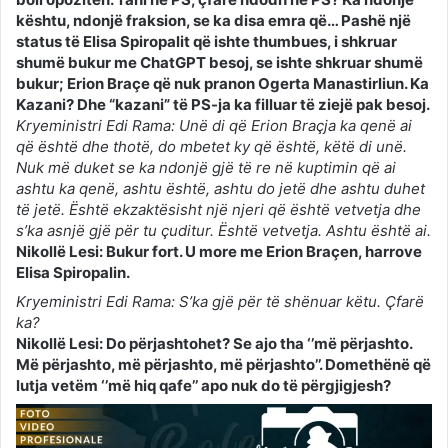
kështu, ndonjë fraksion, se ka disa emra që… Pashë një
status të Elisa Spiropalit që ishte thumbues, i shkruar
shumë bukur me ChatGPT besoj, se ishte shkruar shumë
bukur; Erion Braçe që nuk pranon Ogerta Manastirliun. Ka
Kazani? Dhe “kazani” të PS-ja ka filluar të ziejë pak besoj.
Kryeministri Edi Rama: Unë di që Erion Braçja ka qenë ai
që është dhe thotë, do mbetet ky që është, këtë di unë.
Nuk më duket se ka ndonjë gjë të re në kuptimin që ai
ashtu ka qenë, ashtu është, ashtu do jetë dhe ashtu duhet
të jetë. Është ekzaktësisht një njeri që është vetvetja dhe
s’ka asnjë gjë për tu çuditur. Është vetvetja. Ashtu është ai.
Nikollë Lesi: Bukur fort. U more me Erion Braçen, harrove
Elisa Spiropalin.
Kryeministri Edi Rama: S’ka gjë për të shënuar këtu. Çfarë
ka?
Nikollë Lesi: Do përjashtohet? Se ajo tha ‘’më përjashto.
Më përjashto, më përjashto, më përjashto’’. Domethënë që
lutja vetëm ‘’më hiq qafe’’ apo nuk do të përgjigjesh?