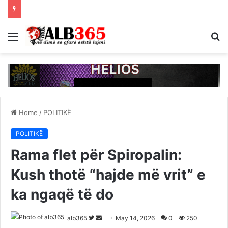
Menu
S
fo
Home
/
POLITIKË
POLITIKË
Rama flet për Spiropalin:
Kush thotë “hajde më vrit” e
ka ngaqë të do
Follow
Send
alb365
May 14, 2026
0
250