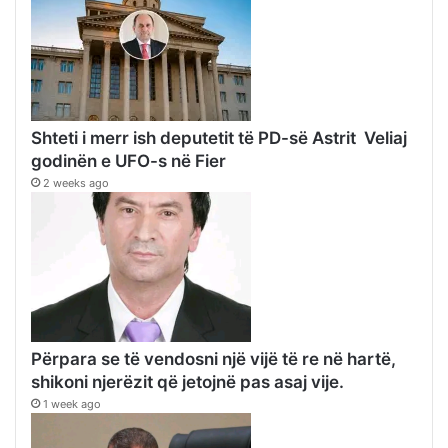
Shteti i merr ish deputetit të PD-së Astrit Veliaj
godinën e UFO-s në Fier
2 weeks ago
Përpara se të vendosni një vijë të re në hartë,
shikoni njerëzit që jetojnë pas asaj vije.
1 week ago