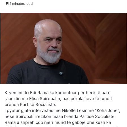
on
an
2 minutes read
Twitter
email
Kryeministri Edi Rama ka komentuar për herë të parë
raportin me Elisa Spiropalin, pas përplasjeve të fundit
brenda Partisë Socialiste.
I pyetur gjatë intervistës me Nikollë Lesin në “
Koha Jon
ë”,
nëse Spiropali rrezikon masa brenda Partisë Socialiste,
Rama u shpreh çdo njeri mund të gabojë dhe kush ka