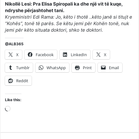
Nikollë Lesi: Pra Elisa Spiropali ka dhe një vit të kuqe,
ndryshe përjashtohet tani.
Kryeministri Edi Rama: Jo, këto i thotë ..këto janë si titujt e
“Kohës”, tonë të parës. Se këtu jemi për Kohën tonë, nuk
jemi për këto situata doktori, shko te doktori.
@ALB365
X
Facebook
LinkedIn
X
Tumblr
WhatsApp
Print
Email
Reddit
Like this:
Loading…