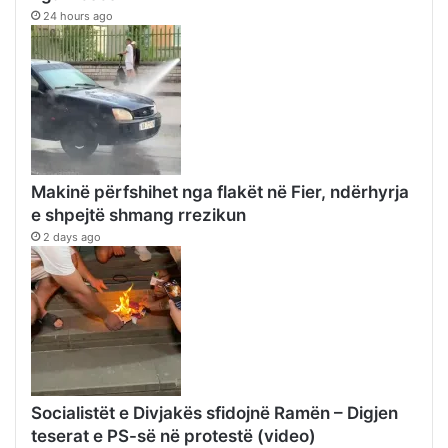
24 hours ago
Makinë përfshihet nga flakët në Fier, ndërhyrja
e shpejtë shmang rrezikun
2 days ago
Socialistët e Divjakës sfidojnë Ramën – Digjen
teserat e PS-së në protestë (video)