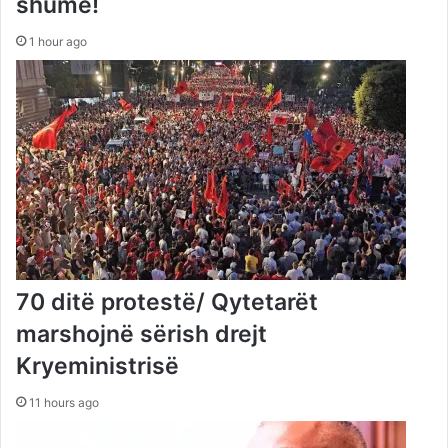
shumë!
1 hour ago
70 ditë protestë/ Qytetarët
marshojnë sërish drejt
Kryeministrisë
11 hours ago