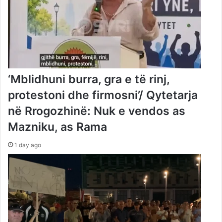
‘Mblidhuni burra, gra e të rinj,
protestoni dhe firmosni’/ Qytetarja
në Rrogozhinë: Nuk e vendos as
Mazniku, as Rama
1 day ago