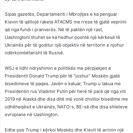
Sipas gazetës, Departamenti i Mbrojtjes e ka penguar
Kievin të qëllojë raketa ATACMS me rreze të gjatë veprimi
që nga fundi i pranverës. Në të paktën një rast,
Uashingtoni thuhet se ka hedhur poshtë një kërkesë të
Ukrainës për të goditur një objektiv në territorin e njohur
ndërkombëtarisht të Rusisë.
WSJ e lidhi ndryshimin e politikës me përpjekjen e
Presidentit Donald Trump për të “joshur” Moskën gjatë
bisedimeve të paqes. Javën e kaluar, Trump u takua me
Presidentin rus Vladimir Putin për herë të parë që nga viti
2019 në Alaska dhe disa ditë më vonë zhvilloi bisedime me
udhëheqësit e Ukrainës, NATO-s, BE-së dhe disa shteteve
evropiane në Uashington.
Edhe pse Trump i kërkoi Moskës dhe Kievit të arrinin një