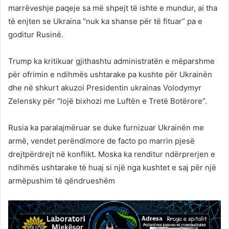
marrëveshje paqeje sa më shpejt të ishte e mundur, ai tha
të enjten se Ukraina “nuk ka shanse për të fituar” pa e
goditur Rusinë.
Trump ka kritikuar gjithashtu administratën e mëparshme
për ofrimin e ndihmës ushtarake pa kushte për Ukrainën
dhe në shkurt akuzoi Presidentin ukrainas Volodymyr
Zelensky për “lojë bixhozi me Luftën e Tretë Botërore”.
Rusia ka paralajmëruar se duke furnizuar Ukrainën me
armë, vendet perëndimore de facto po marrin pjesë
drejtpërdrejt në konflikt. Moska ka renditur ndërprerjen e
ndihmës ushtarake të huaj si një nga kushtet e saj për një
armëpushim të qëndrueshëm