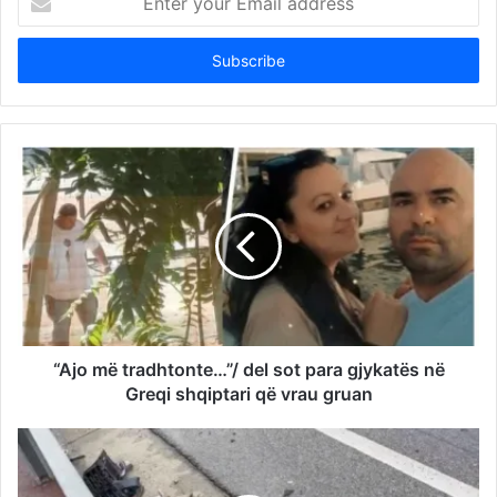
your
Email
address
“Ajo më tradhtonte…”/ del sot para gjykatës në
Greqi shqiptari që vrau gruan