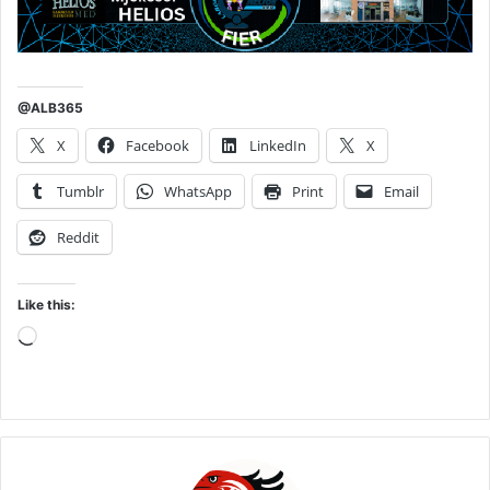
@ALB365
X
Facebook
LinkedIn
X
Tumblr
WhatsApp
Print
Email
Reddit
Like this:
Loading…