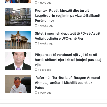
4 days ago
Frontex: Rusët, kinezët dhe turqit
keqpërdorin regjimin pa viza të Ballkanit
Perëndimor
4 weeks ago
Shteti i merr ish deputetit të PD-së Astrit
Veliaj godinën e UFO-s në Fier
2 weeks ago
Përpara se të vendosni një vijë të re në
hartë, shikoni njerëzit që jetojnë pas asaj
vije.
7 days ago
Reformën Territoriale/ Reagon Armand
Ahmetaj, anëtari i këshillit bashkiak
Patos
1 week ago