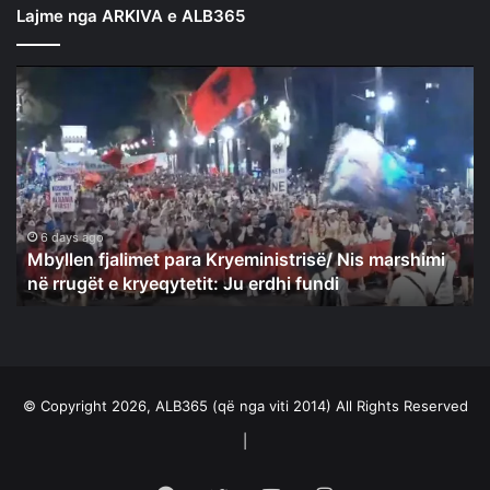
Lajme nga ARKIVA e ALB365
Mbyllen
fjalimet
para
Kryeministrisë/
Nis
marshimi
në
rrugët
6 days ago
Mbyllen fjalimet para Kryeministrisë/ Nis marshimi
e
në rrugët e kryeqytetit: Ju erdhi fundi
kryeqytetit:
Ju
erdhi
fundi
© Copyright 2026, ALB365 (që nga viti 2014) All Rights Reserved
|