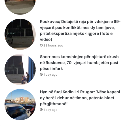
Roskovec/ Detaje të reja për vdekjen e 69-
vjeçarit pas konfliktit mes dy familjeve,
pritet ekspertiza mjeko-ligjore (foto e
video)
23 hours ago
Sherr mes komshinjve për një turë drush
në Roskovec, 70-vjeçari humb jetën pasi
pësoi infark
1 day ago
Hyn në fuqi Kodin i ri Rrugor: ‘Nëse kapeni
dy herë i dehur në timon, patenta hiqet
përgjithmonë!’
1 day ago