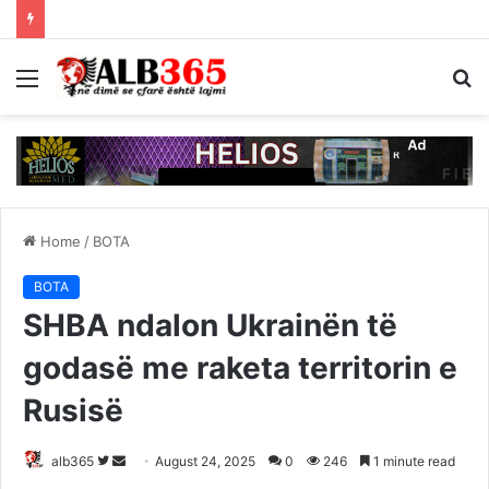
Menu
S
fo
Home
/
BOTA
BOTA
SHBA ndalon Ukrainën të
godasë me raketa territorin e
Rusisë
Follow
Send
alb365
August 24, 2025
0
246
1 minute read
on
an