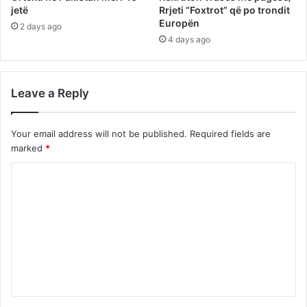
jetë
Rrjeti “Foxtrot” që po trondit
Europën
2 days ago
4 days ago
Leave a Reply
Your email address will not be published.
Required fields are
marked
*
C
o
m
m
e
n
t