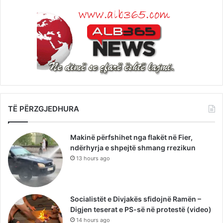
TË PËRZGJEDHURA
Makinë përfshihet nga flakët në Fier,
ndërhyrja e shpejtë shmang rrezikun
13 hours ago
Socialistët e Divjakës sfidojnë Ramën –
Digjen teserat e PS-së në protestë (video)
14 hours ago