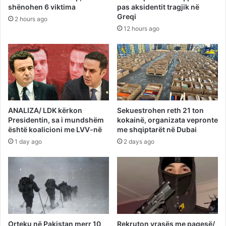
shënohen 6 viktima
pas aksidentit tragjik në
Greqi
2 hours ago
12 hours ago
ANALIZA/ LDK kërkon
Sekuestrohen reth 21 ton
Presidentin, sa i mundshëm
kokainë, organizata vepronte
është koalicioni me LVV-në
me shqiptarët në Dubai
1 day ago
2 days ago
Orteku në Pakistan merr 10
Rekruton vrasës me pagesë/