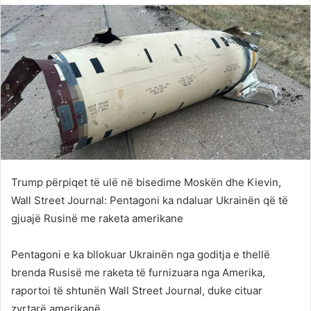
Twitter
email
Trump përpiqet të ulë në bisedime Moskën dhe Kievin,
Wall Street Journal: Pentagoni ka ndaluar Ukrainën që të
gjuajë Rusinë me raketa amerikane
Pentagoni e ka bllokuar Ukrainën nga goditja e thellë
brenda Rusisë me raketa të furnizuara nga Amerika,
raportoi të shtunën Wall Street Journal, duke cituar
zyrtarë amerikanë.