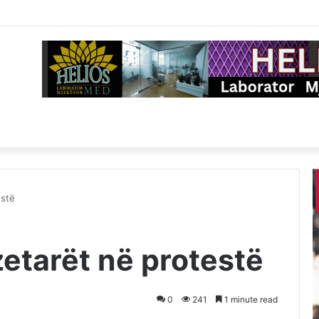
estë
etarët në protestë
0
241
1 minute read