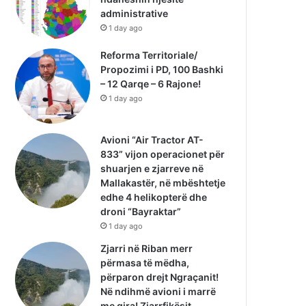
administrative
1 day ago
Reforma Territoriale/
Propozimi i PD, 100 Bashki
– 12 Qarqe – 6 Rajone!
1 day ago
Avioni “Air Tractor AT-
833” vijon operacionet për
shuarjen e zjarreve në
Mallakastër, në mbështetje
edhe 4 helikopterë dhe
droni “Bayraktar”
1 day ago
Zjarri në Riban merr
përmasa të mëdha,
përparon drejt Ngraçanit!
Në ndihmë avioni i marrë
me qira! Zjarrfikësit