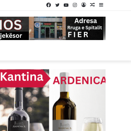
Facebook
Twitter
YouTube
Instagram
Log
Random
Sidebar
In
Article