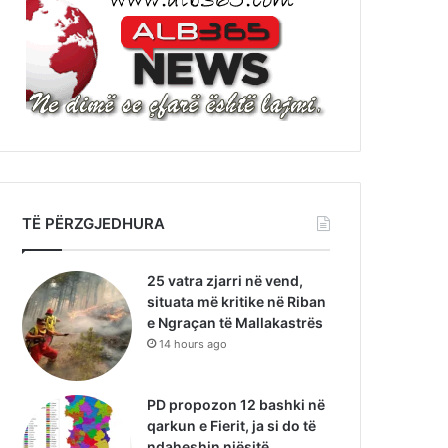
TË PËRZGJEDHURA
25 vatra zjarri në vend,
situata më kritike në Riban
e Ngraçan të Mallakastrës
14 hours ago
PD propozon 12 bashki në
qarkun e Fierit, ja si do të
ndaheshin njësitë