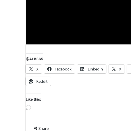
@ALB365
X
Facebook
LinkedIn
X
Reddit
Like this:
Loading…
Share
Facebook
Twitter
LinkedIn
Tumblr
Pinterest
Share via Email