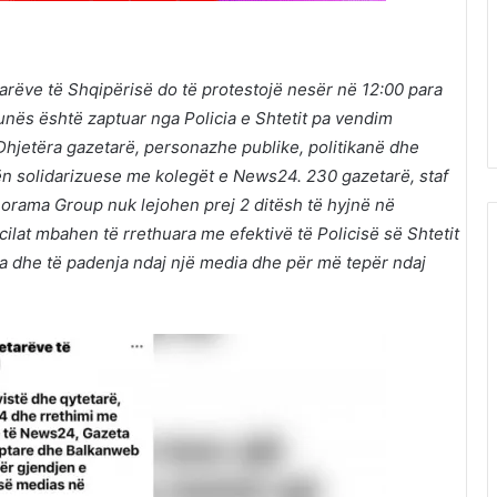
arëve të Shqipërisë do të protestojë nesër në 12:00 para
unës është zaptuar nga Policia e Shtetit pa vendim
Dhjetëra gazetarë, personazhe publike, politikanë dhe
ën solidarizuese me kolegët e News24. 230 gazetarë, staf
rama Group nuk lejohen prej 2 ditësh të hyjnë në
at mbahen të rrethuara me efektivë të Policisë së Shtetit
ta dhe të padenja ndaj një media dhe për më tepër ndaj