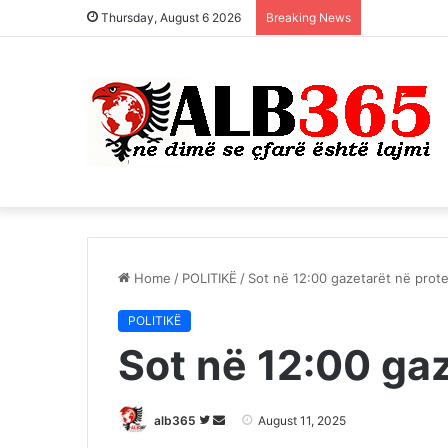
Thursday, August 6 2026
Breaking News
Home
/
POLITIKË
/
Sot në 12:00 gazetarët në prot
POLITIKË
Sot në 12:00 gaz
Follow
Send
alb365
August 11, 2025
on
an