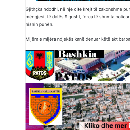
Gjithçka ndodhi, në një ditë krejt të zakonshme pun
mëngjesit të datës 9 gusht, forca të shumta polic
nisnin punën.
Mijëra e mijëra ndjekës kanë dënuar këtë akt barbar