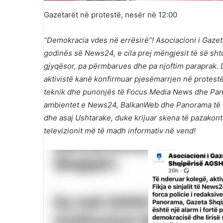
Gazetarët në protestë, nesër në 12:00
“Demokracia vdes në errësirë”! Asociacioni i Gazet
godinës së News24, e cila prej mëngjesit të së sht
gjyqësor, pa përmbarues dhe pa njoftim paraprak. 
aktivistë kanë konfirmuar pjesëmarrjen në protest
teknik dhe punonjës të Focus Media News dhe Pano
ambientet e News24, BalkanWeb dhe Panorama të cil
dhe asaj Ushtarake, duke krijuar skena të pazakon
televizionit më të madh informativ në vend!