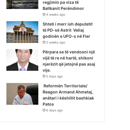
regjimin pa viza të
Ballkanit Perëndimor
4 weeks ago
Shteti i merr ish deputetit
të PD-së Astrit Veliaj
godinën e UFO-s në Fier
2 weeks ago
Përpara se të vendosni një
vijë të re në hartë, shikoni
njerëzit që jetojnë pas asaj
vije.
5 days ago
Reformën Territoriale/
Reagon Armand Ahmetaj,
anëtari i këshillit bashkiak
Patos
6 days ago