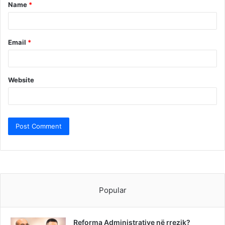
Name
*
*
Email
*
Website
Popular
Reforma Administrative në rrezik?