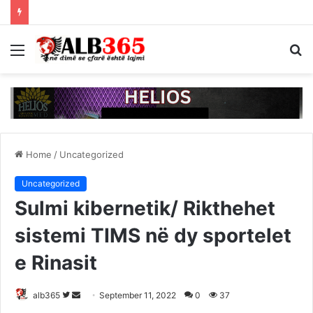
Menu
S
fo
Home
/
Uncategorized
Uncategorized
Sulmi kibernetik/ Rikthehet
sistemi TIMS në dy sportelet
e Rinasit
Follow
Send
alb365
September 11, 2022
0
37
on
an