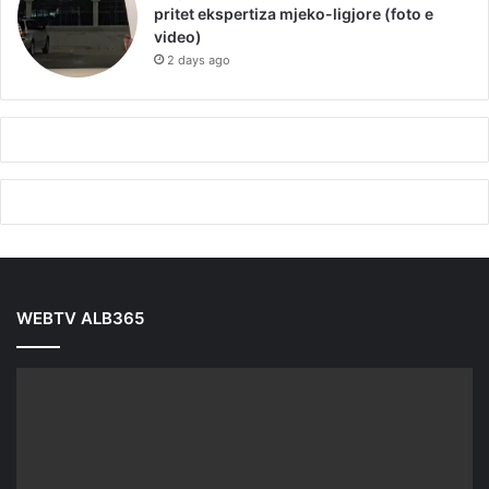
pritet ekspertiza mjeko-ligjore (foto e
video)
2 days ago
WEBTV ALB365