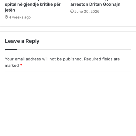
spital në gjendje kritike për
arreston Dritan Goxhajn
jetën
June 30, 2026
4 weeks ago
Leave a Reply
Your email address will not be published.
Required fields are
marked
*
C
o
m
m
e
n
t