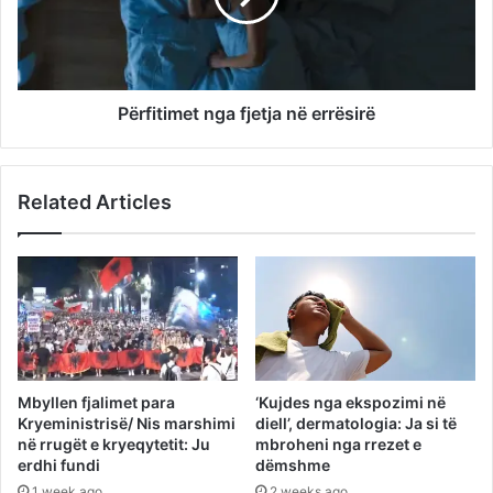
Përfitimet nga fjetja në errësirë
Related Articles
Mbyllen fjalimet para
‘Kujdes nga ekspozimi në
Kryeministrisë/ Nis marshimi
diell’, dermatologia: Ja si të
në rrugët e kryeqytetit: Ju
mbroheni nga rrezet e
erdhi fundi
dëmshme
1 week ago
2 weeks ago