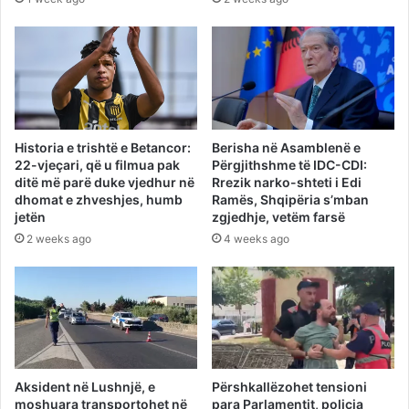
Historia e trishtë e Betancor:
Berisha në Asamblenë e
22-vjeçari, që u filmua pak
Përgjithshme të IDC-CDI:
ditë më parë duke vjedhur në
Rrezik narko-shteti i Edi
dhomat e zhveshjes, humb
Ramës, Shqipëria s’mban
jetën
zgjedhje, vetëm farsë
2 weeks ago
4 weeks ago
Aksident në Lushnjë, e
Përshkallëzohet tensioni
moshuara transportohet në
para Parlamentit, policia