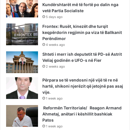
Kundërshtarët më të fortë po dalin nga
vetë Partia Socialiste
5 days ago
Frontex: Rusët, kinezët dhe turqit
keqpërdorin regjimin pa viza të Ballkanit
Perëndimor
4 weeks ago
Shteti i merr ish deputetit të PD-së Astrit
Veliaj godinën e UFO-s në Fier
2 weeks ago
Përpara se të vendosni një vijë të re në
hartë, shikoni njerëzit që jetojnë pas asaj
vije.
1 week ago
Reformën Territoriale/ Reagon Armand
Ahmetaj, anëtari i këshillit bashkiak
Patos
1 week ago