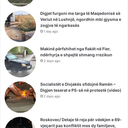
Digjet furgoni me targa të Maqedonisë së
Veriut në Lushnjë, ngordhin mbi gjysma e
zogjve të ngarkesës
1 day ago
Makinë përfshihet nga flakët në Fier,
ndërhyrja e shpejtë shmang rrezikun
2 days ago
Socialistët e Divjakës sfidojnë Ramën –
Digjen teserat e PS-së në protestë (video)
2 days ago
Roskovec/ Detaje të reja për vdekjen e 69-
vjeçarit pas konfliktit mes dy familjeve,