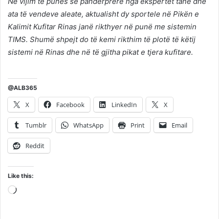
Në vijim të punës së pandërprerë nga ekspertët tanë dhe
ata të vendeve aleate, aktualisht dy sportele në Pikën e
Kalimit Kufitar Rinas janë rikthyer në punë me sistemin
TIMS. Shumë shpejt do të kemi rikthim të plotë të këtij
sistemi në Rinas dhe në të gjitha pikat e tjera kufitare.
@ALB365
X
Facebook
LinkedIn
X
Tumblr
WhatsApp
Print
Email
Reddit
Like this:
Loading…