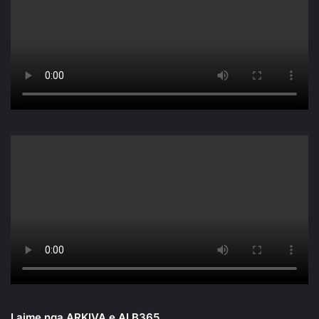
Lajme nga ARKIVA e ALB365