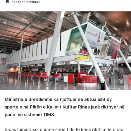
Less than a minute
Twitter
email
Ministria e Brendshme ka njoftuar se aktualisht dy
sportele në Pikën e Kalimit Kufitar Rinas janë rikthyer në
punë me sistemin TIMS.
Sipas ministrisë, shumë shpejt do të kemi rikthim të plotë