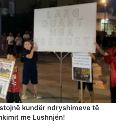
estojnë kundër ndryshimeve të
shkimit me Lushnjën!