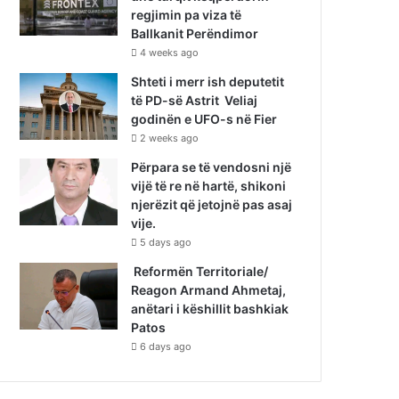
regjimin pa viza të
Ballkanit Perëndimor
4 weeks ago
Shteti i merr ish deputetit
të PD-së Astrit Veliaj
godinën e UFO-s në Fier
2 weeks ago
Përpara se të vendosni një
vijë të re në hartë, shikoni
njerëzit që jetojnë pas asaj
vije.
5 days ago
Reformën Territoriale/
Reagon Armand Ahmetaj,
anëtari i këshillit bashkiak
Patos
6 days ago