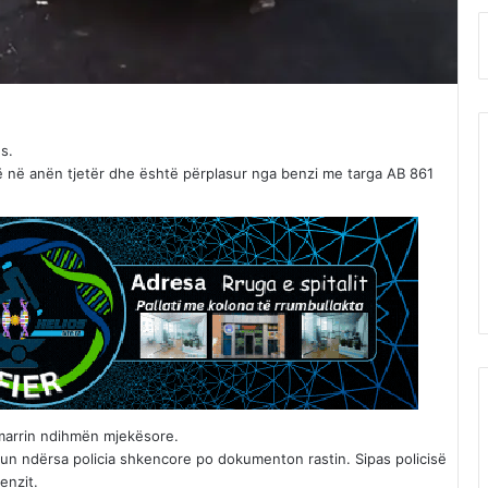
s.
ë në anën tjetër dhe është përplasur nga benzi me targa AB 861
 marrin ndihmën mjekësore.
afikun ndërsa policia shkencore po dokumenton rastin. Sipas policisë
enzit.