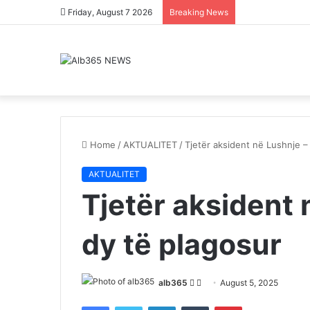
Friday, August 7 2026
Breaking News
Home
/
AKTUALITET
/
Tjetër aksident në Lushnje – 
AKTUALITET
Tjetër aksident 
dy të plagosur
Follow
Send
alb365
August 5, 2025
on
an
Facebook
Twitter
LinkedIn
Tumblr
Pinterest