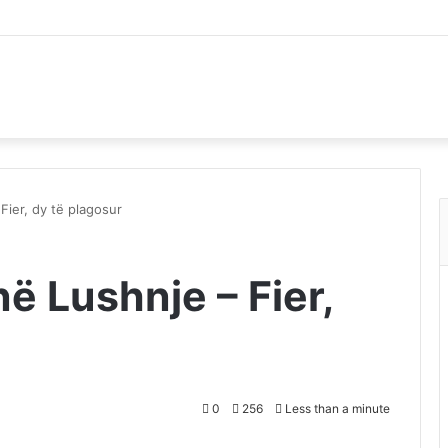
Fier, dy të plagosur
në Lushnje – Fier,
0
256
Less than a minute