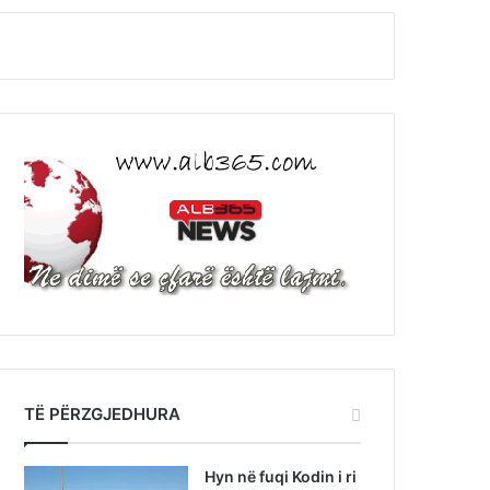
TË PËRZGJEDHURA
Hyn në fuqi Kodin i ri