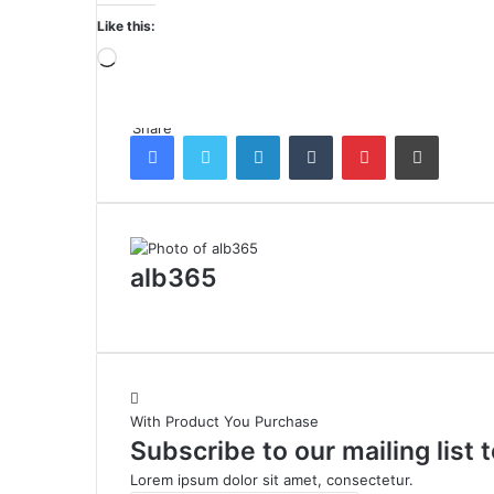
Like this:
Loading…
Share
Facebook
Twitter
LinkedIn
Tumblr
Pinterest
Share via Email
alb365
With Product You Purchase
Subscribe to our mailing list
Lorem ipsum dolor sit amet, consectetur.