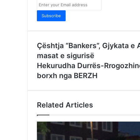
Enter
your
Email
address
Çështja “Bankers”, Gjykata e 
masat e sigurisë
Hekurudha Durrës-Rrogozhinë
borxh nga BERZH
Related Articles