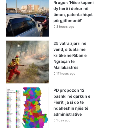
Rrugor: ‘Nëse kapeni
dy herë i dehur në
timon, patenta hiqet
përgjithmonë!’
3 hours ago
25 vatra zjarri në
vend, situata më
kritike në Riban e
Ngraçan të
Mallakastrës
17 hours ago
PD propozon 12
bashki në qarkun e
Fierit, ja si do të
ndaheshin njësitë
administrative
1 day ago