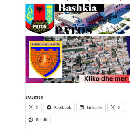
@ALB365
X
Facebook
LinkedIn
X
Reddit