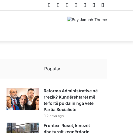
Facebook
Twitter
YouTube
Instagram
Log
Random
Sidebar
In
Article
Popular
Reforma Administrative në
rrezik? Kundërshtarët më
të fortë po dalin nga vetë
Partia Socialiste
2 days ago
Frontex: Rusët, kinezët
dhe turqit keqpërdorin