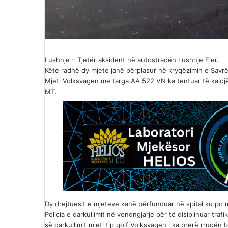
Lushnje – Tjetër aksident në autostradën Lushnje Fier.
Këtë radhë dy mjete janë përplasur në kryqëzimin e Savrë
Mjeti Volksvagen me targa AA 522 VN ka tentuar të kaloj
MT.
Dy drejtuesit e mjeteve kanë përfunduar në spital ku po
Policia e qarkullimit në vendngjarje për të disiplinuar tr
së qarkullimit mjeti tip golf Volksvagen i ka prerë rrugën b