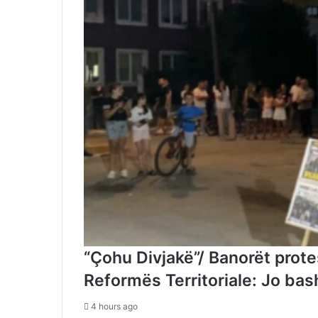
“Çohu Divjakë”/ Banorët prot
Reformës Territoriale: Jo ba
4 hours ago