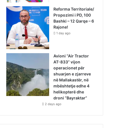
Reforma Territoriale/
Propozimi i PD, 100
Bashki – 12 Qarqe – 6
Rajone!
1 day ago
Avioni “Air Tractor
AT-833” vijon
operacionet për
shuarjen e zjarreve
në Mallakastër, në
mbështetje edhe 4
helikopterë dhe
droni “Bayraktar”
2 days ago