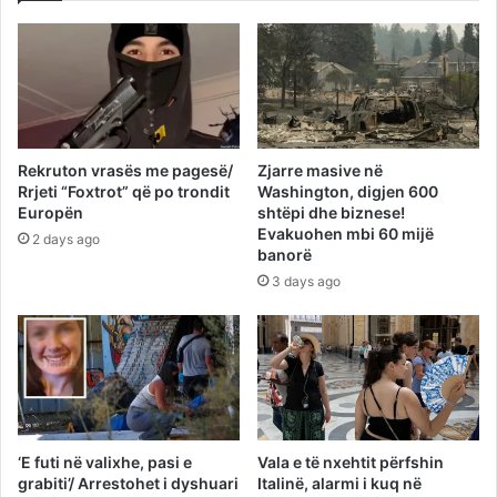
Rekruton vrasës me pagesë/
Zjarre masive në
Rrjeti “Foxtrot” që po trondit
Washington, digjen 600
Europën
shtëpi dhe biznese!
Evakuohen mbi 60 mijë
2 days ago
banorë
3 days ago
‘E futi në valixhe, pasi e
Vala e të nxehtit përfshin
grabiti’/ Arrestohet i dyshuari
Italinë, alarmi i kuq në