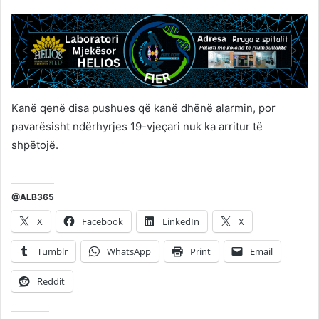
Kanë qenë disa pushues që kanë dhënë alarmin, por
pavarësisht ndërhyrjes 19-vjeçari nuk ka arritur të
shpëtojë.
@ALB365
X
Facebook
LinkedIn
X
Tumblr
WhatsApp
Print
Email
Reddit