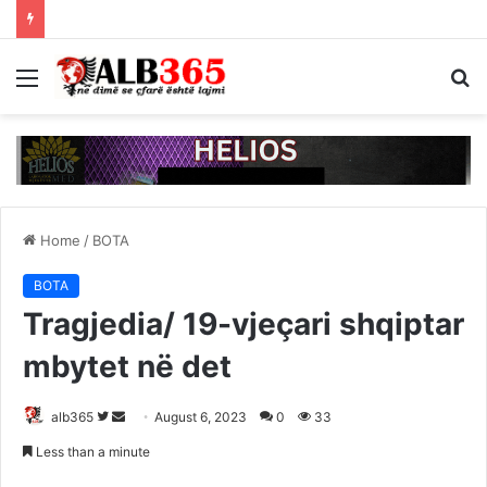
Menu
S
fo
Home
/
BOTA
BOTA
Tragjedia/ 19-vjeçari shqiptar
mbytet në det
Follow
Send
alb365
August 6, 2023
0
33
on
an
Less than a minute
Twitter
email