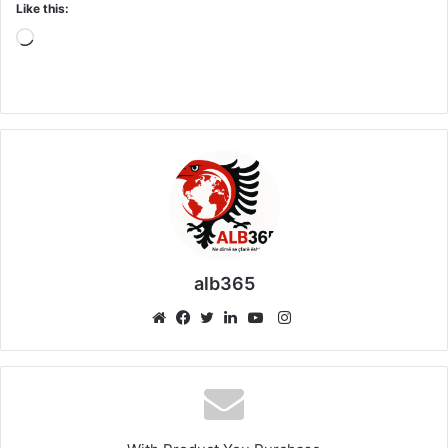
Like this:
Loading…
alb365
Instagram
Website
Facebook
Twitter
LinkedIn
YouTube