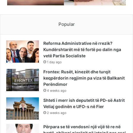
Popular
Reforma Administrative në rrezik?
Kundërshtarët më të fortë po dalin nga
vetë Partia Socialiste
1 day ago
Frontex: Rusët, kinezët dhe turqit
keqpërdorin regjimin pa viza të Ballkanit
Perëndimor
4 weeks ago
Shteti i merr ish deputetit të PD-së Astrit
Veliaj godinën e UFO-s në Fier
2 weeks ago
Përpara se të vendosni një vijë të re në
hartë, shikoni njerëzit që jetojnë pas asaj