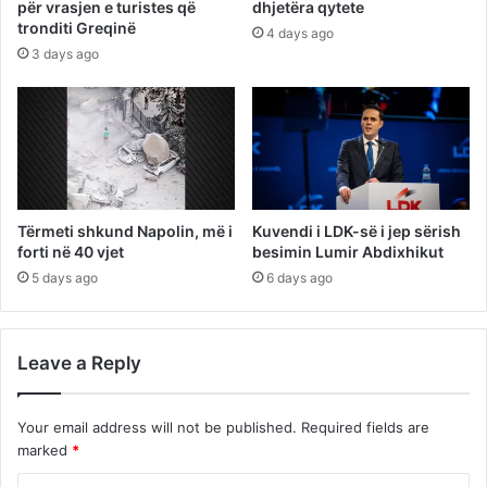
për vrasjen e turistes që
dhjetëra qytete
tronditi Greqinë
4 days ago
3 days ago
Tërmeti shkund Napolin, më i
Kuvendi i LDK-së i jep sërish
forti në 40 vjet
besimin Lumir Abdixhikut
5 days ago
6 days ago
Leave a Reply
Your email address will not be published.
Required fields are
marked
*