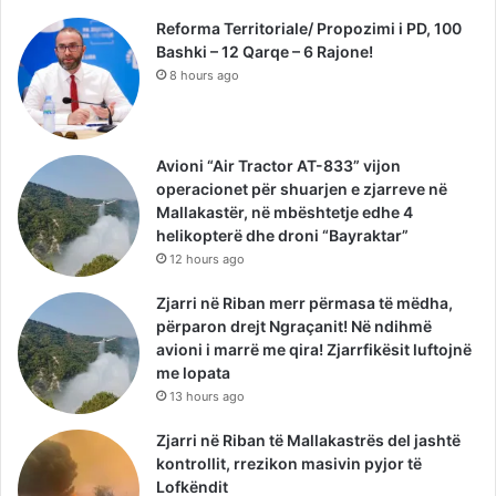
Reforma Territoriale/ Propozimi i PD, 100
Bashki – 12 Qarqe – 6 Rajone!
8 hours ago
Avioni “Air Tractor AT-833” vijon
operacionet për shuarjen e zjarreve në
Mallakastër, në mbështetje edhe 4
helikopterë dhe droni “Bayraktar”
12 hours ago
Zjarri në Riban merr përmasa të mëdha,
përparon drejt Ngraçanit! Në ndihmë
avioni i marrë me qira! Zjarrfikësit luftojnë
me lopata
13 hours ago
Zjarri në Riban të Mallakastrës del jashtë
kontrollit, rrezikon masivin pyjor të
Lofkëndit