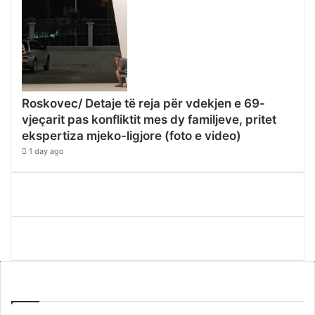
Roskovec/ Detaje të reja për vdekjen e 69-
vjeçarit pas konfliktit mes dy familjeve, pritet
ekspertiza mjeko-ligjore (foto e video)
1 day ago
WEBTV ALB365