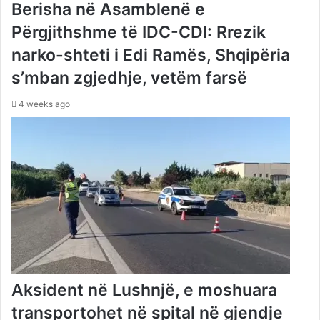
Berisha në Asamblenë e
Përgjithshme të IDC-CDI: Rrezik
narko-shteti i Edi Ramës, Shqipëria
s’mban zgjedhje, vetëm farsë
4 weeks ago
Aksident në Lushnjë, e moshuara
transportohet në spital në gjendje