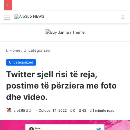
Menu
S
fo
Home
/
Uncategorized
Uncategorized
Twitter sjell risi të reja,
postime të përziera me foto
dhe video.
Follow
Send
alb365
October 14, 2022
0
42
1 minute read
on
an
Twitter
email