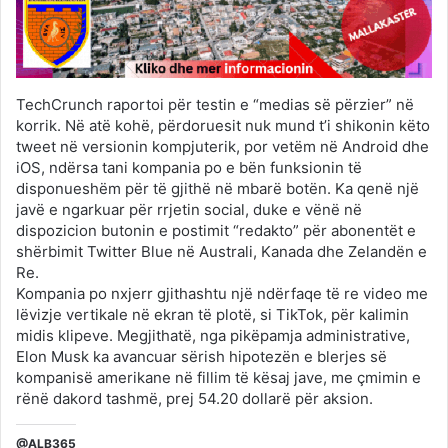
TechCrunch raportoi për testin e “medias së përzier” në
korrik. Në atë kohë, përdoruesit nuk mund t’i shikonin këto
tweet në versionin kompjuterik, por vetëm në Android dhe
iOS, ndërsa tani kompania po e bën funksionin të
disponueshëm për të gjithë në mbarë botën. Ka qenë një
javë e ngarkuar për rrjetin social, duke e vënë në
dispozicion butonin e postimit “redakto” për abonentët e
shërbimit Twitter Blue në Australi, Kanada dhe Zelandën e
Re.
Kompania po nxjerr gjithashtu një ndërfaqe të re video me
lëvizje vertikale në ekran të plotë, si TikTok, për kalimin
midis klipeve. Megjithatë, nga pikëpamja administrative,
Elon Musk ka avancuar sërish hipotezën e blerjes së
kompanisë amerikane në fillim të kësaj jave, me çmimin e
rënë dakord tashmë, prej 54.20 dollarë për aksion.
@ALB365