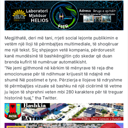
Megjithatë, deri më tani, rrjeti social lejonte publikimin e
vetëm një lloji të përmbajtjes multimediale, të shoqëruar
me një tekst. Siç shpjegon vetë kompania, përdoruesit
kanë mundësinë të bashkëngjitin çdo skedar që duan
brenda kufirit të numëruar automatikisht.
“Ne jemi gjithmonë në kërkim të mënyrave të reja dhe
emocionuese për të ndihmuar krijuesit të ndajnë më
shumë Në postimet e tyre. Përzierja e llojeve të ndryshme
të përmbajtjes vizuale së bashku në një cicërimë të vetme
ju lejon të shprehni veten mbi 280 karaktere për të treguar
historinë tuaj,” tha Twitter.