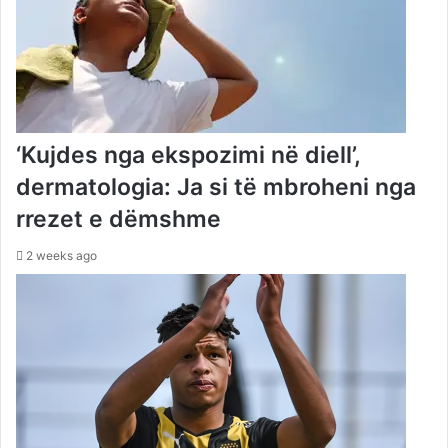
‘Kujdes nga ekspozimi në diell’,
dermatologia: Ja si të mbroheni nga
rrezet e dëmshme
2 weeks ago