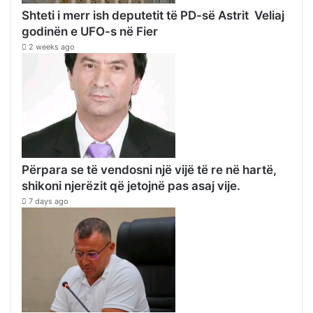
Shteti i merr ish deputetit të PD-së Astrit Veliaj
godinën e UFO-s në Fier
2 weeks ago
Përpara se të vendosni një vijë të re në hartë,
shikoni njerëzit që jetojnë pas asaj vije.
7 days ago