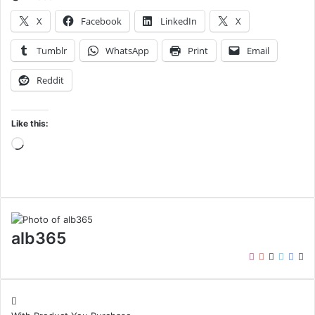
X
Facebook
LinkedIn
X
Tumblr
WhatsApp
Print
Email
Reddit
Like this:
Loading…
alb365
Instagram
YouTube
LinkedIn
Twitter
Face
We