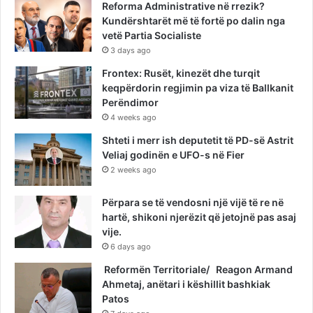
Reforma Administrative në rrezik?
Kundërshtarët më të fortë po dalin nga
vetë Partia Socialiste
3 days ago
Frontex: Rusët, kinezët dhe turqit
keqpërdorin regjimin pa viza të Ballkanit
Perëndimor
4 weeks ago
Shteti i merr ish deputetit të PD-së Astrit
Veliaj godinën e UFO-s në Fier
2 weeks ago
Përpara se të vendosni një vijë të re në
hartë, shikoni njerëzit që jetojnë pas asaj
vije.
6 days ago
Reformën Territoriale/ Reagon Armand
Ahmetaj, anëtari i këshillit bashkiak
Patos