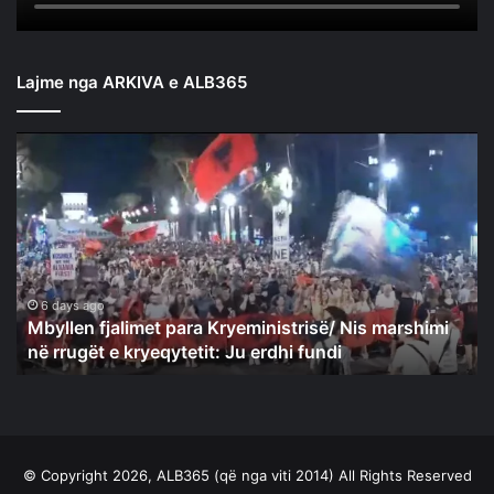
Lajme nga ARKIVA e ALB365
Mbyllen
fjalimet
para
Kryeministrisë/
Nis
marshimi
në
rrugët
6 days ago
Mbyllen fjalimet para Kryeministrisë/ Nis marshimi
e
në rrugët e kryeqytetit: Ju erdhi fundi
kryeqytetit:
Ju
erdhi
fundi
© Copyright 2026, ALB365 (që nga viti 2014) All Rights Reserved