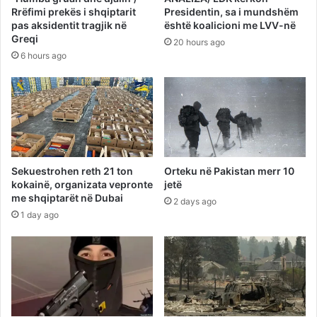
Rrëfimi prekës i shqiptarit
Presidentin, sa i mundshëm
pas aksidentit tragjik në
është koalicioni me LVV-në
Greqi
20 hours ago
6 hours ago
Sekuestrohen reth 21 ton
Orteku në Pakistan merr 10
kokainë, organizata vepronte
jetë
me shqiptarët në Dubai
2 days ago
1 day ago