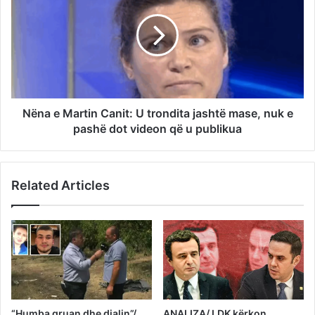
Nëna e Martin Canit: U trondita jashtë mase, nuk e
pashë dot videon që u publikua
Related Articles
“Humba gruan dhe djalin”/
ANALIZA/ LDK kërkon