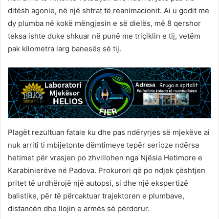
ditësh agonie, në një shtrat të reanimacionit. Ai u godit me
dy plumba në kokë mëngjesin e së dielës, më 8 qershor
teksa ishte duke shkuar në punë me triçiklin e tij, vetëm
pak kilometra larg banesës së tij.
Plagët rezultuan fatale ku dhe pas ndëryrjes së mjekëve ai
nuk arriti ti mbijetonte dëmtimeve tepër serioze ndërsa
hetimet për vrasjen po zhvillohen nga Njësia Hetimore e
Karabinierëve në Padova. Prokurori që po ndjek çështjen
pritet të urdhërojë një autopsi, si dhe një ekspertizë
balistike, për të përcaktuar trajektoren e plumbave,
distancën dhe llojin e armës së përdorur.