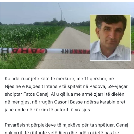
Twitter
email
Ka ndërruar jetë këtë të mërkurë, më 11 qershor, në
Njësinë e Kujdesit Intensiv të spitalit në Padova, 59-vjeçar
shqiptar Fatos Cenaj. Ai u qëllua me armë zjarri të dielën
në mëngjes, në rrugën Casoni Basse ndërsa karabinierët
janë ende në kërkim të autorit të vrasjes.
Pavarësisht përpjekjeve të mjekëve për ta shpëtuar, Cenaj
nuk arriti të rifitonte vetëdijen dhe ndërroi jetë pas tre