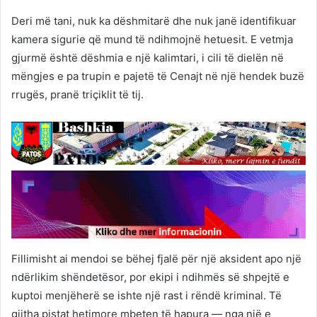
Deri më tani, nuk ka dëshmitarë dhe nuk janë identifikuar
kamera sigurie që mund të ndihmojnë hetuesit. E vetmja
gjurmë është dëshmia e një kalimtari, i cili të dielën në
mëngjes e pa trupin e pajetë të Cenajt në një hendek buzë
rrugës, pranë triçiklit të tij.
Fillimisht ai mendoi se bëhej fjalë për një aksident apo një
ndërlikim shëndetësor, por ekipi i ndihmës së shpejtë e
kuptoi menjëherë se ishte një rast i rëndë kriminal. Të
gjitha pistat hetimore mbeten të hapura — nga një e