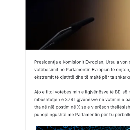
Presidentja e Komisionit Evropian, Ursula von 
votëbesimit në Parlamentin Evropian të enjten
ekstremit të djathtë dhe të majtë për ta shkark
Ajo e fitoi votëbesimin e ligjvënësve të BE-s
mbështetjen e 378 ligjvënësve në votimin e par
tha në një postim në X se e vlerëson thellësish
punojë ngushtë me Parlamentin për t’u përball