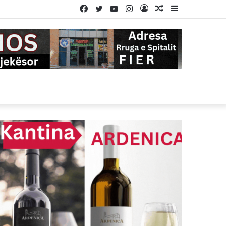
Facebook
Twitter
YouTube
Instagram
Log
Random
Sidebar
In
Article