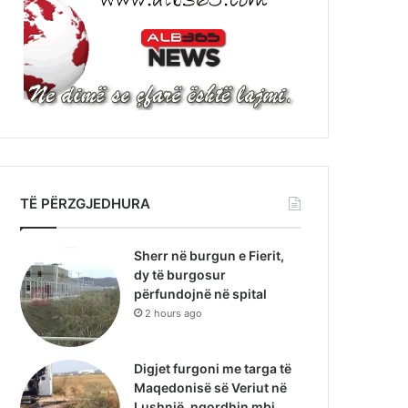
TË PËRZGJEDHURA
Sherr në burgun e Fierit,
dy të burgosur
përfundojnë në spital
2 hours ago
Digjet furgoni me targa të
Maqedonisë së Veriut në
Lushnjë, ngordhin mbi