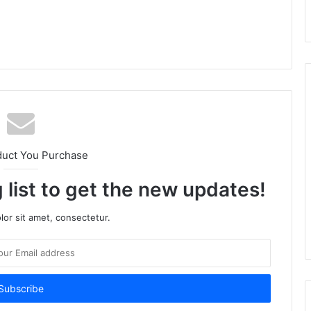
am
duct You Purchase
 list to get the new updates!
or sit amet, consectetur.