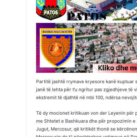
Partitë jashtë rrymave kryesore kanë kuptuar s
janë të lehta për t’u ngritur pas zgjedhjeve të v
ekstremit të djathtë në mbi 100, ndërsa nevoji
Të dy mocionet kritikuan von der Leyenin për 
me Shtetet e Bashkuara dhe për propozimin e 
Jugut, Mercosur, që kritikët thonë se kërcën
Mercosurin do t’i nënshtrohen votimeve në Pa