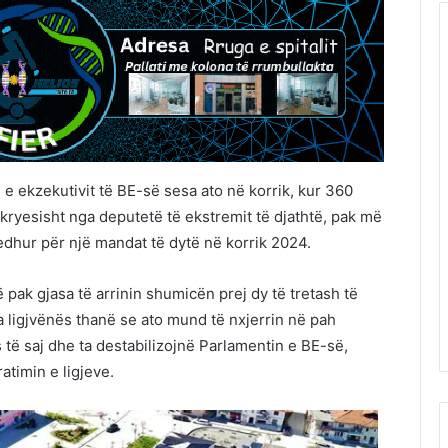
 e ekzekutivit të BE-së sesa ato në korrik, kur 360
 kryesisht nga deputetë të ekstremit të djathtë, pak më
gjedhur për një mandat të dytë në korrik 2024.
ak gjasa të arrinin shumicën prej dy të tretash të
 ligjvënës thanë se ato mund të nxjerrin në pah
ë saj dhe ta destabilizojnë Parlamentin e BE-së,
atimin e ligjeve.