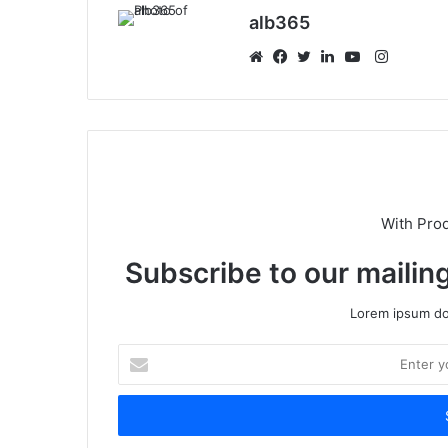
alb365
Instagr
Website
Facebook
Twitter
LinkedIn
YouTube
With Pro
Subscribe to our mailing
Lorem ipsum dol
Enter
your
Email
address