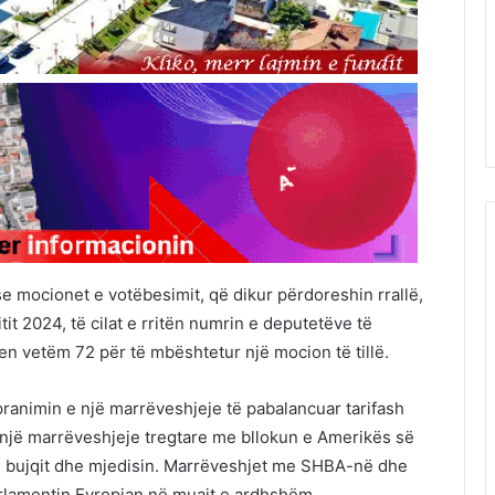
e mocionet e votëbesimit, që dikur përdoreshin rrallë,
itit 2024, të cilat e rritën numrin e deputetëve të
ten vetëm 72 për të mbështetur një mocion të tillë.
pranimin e një marrëveshjeje të pabalancuar tarifash
një marrëveshjeje tregtare me bllokun e Amerikës së
on bujqit dhe mjedisin. Marrëveshjet me SHBA-në dhe
rlamentin Evropian në muajt e ardhshëm.