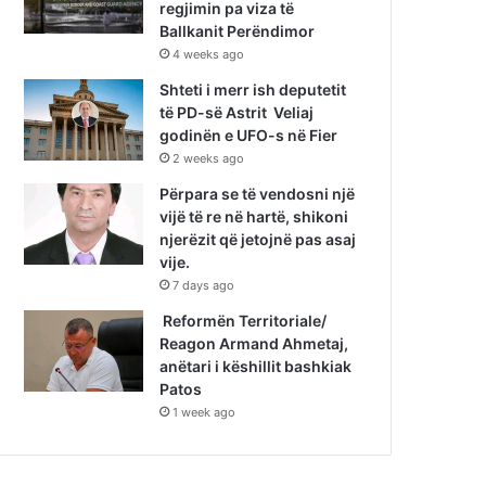
regjimin pa viza të
Ballkanit Perëndimor
4 weeks ago
Shteti i merr ish deputetit
të PD-së Astrit Veliaj
godinën e UFO-s në Fier
2 weeks ago
Përpara se të vendosni një
vijë të re në hartë, shikoni
njerëzit që jetojnë pas asaj
vije.
7 days ago
Reformën Territoriale/
Reagon Armand Ahmetaj,
anëtari i këshillit bashkiak
Patos
1 week ago