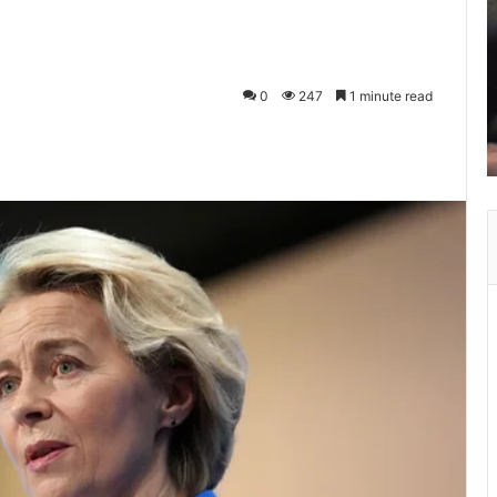
0
247
1 minute read