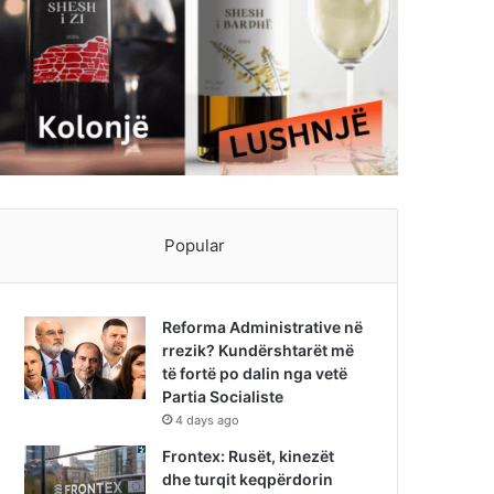
Popular
Reforma Administrative në
rrezik? Kundërshtarët më
të fortë po dalin nga vetë
Partia Socialiste
4 days ago
Frontex: Rusët, kinezët
dhe turqit keqpërdorin