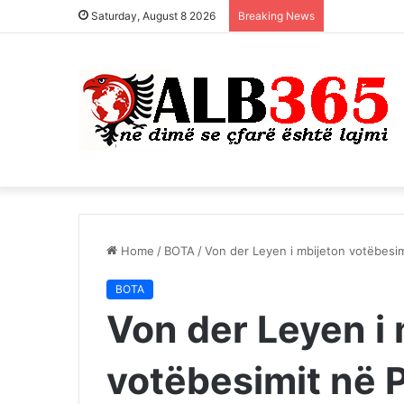
Saturday, August 8 2026
Breaking News
Home
/
BOTA
/
Von der Leyen i mbijeton votëbesim
BOTA
Von der Leyen i
votëbesimit në 