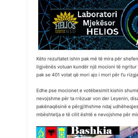
Këto rezultatet ishin pak më të mira për shefen
ligjvënës votuan kundër një mocioni të ngritur
pak se 401 votat që mori ajo i mori për t’u riz
Edhe pse mocionet e votëbesimit kishin shumë p
nevojshme për ta rrëzuar von der Leyenin, disa
pakënaqësinë e përgjithshme ndaj udhëheqjes t
mbështetja e të cilit është e nevojshme për mir