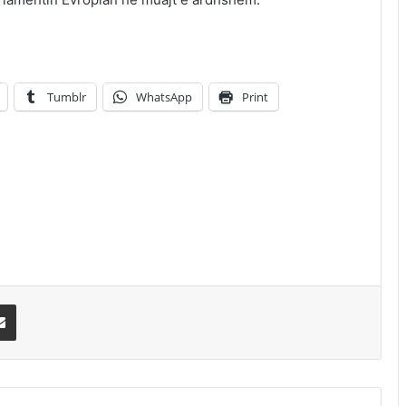
Tumblr
WhatsApp
Print
erest
Share via Email