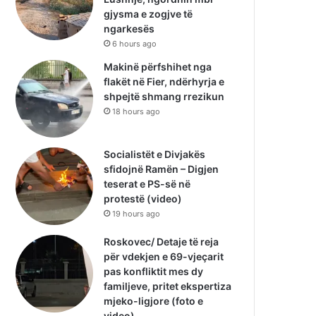
gjysma e zogjve të
ngarkesës
6 hours ago
Makinë përfshihet nga
flakët në Fier, ndërhyrja e
shpejtë shmang rrezikun
18 hours ago
Socialistët e Divjakës
sfidojnë Ramën – Digjen
teserat e PS-së në
protestë (video)
19 hours ago
Roskovec/ Detaje të reja
për vdekjen e 69-vjeçarit
pas konfliktit mes dy
familjeve, pritet ekspertiza
mjeko-ligjore (foto e
video)