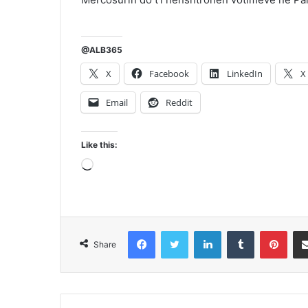
@ALB365
X
Facebook
LinkedIn
X
Email
Reddit
Like this:
Loading…
Facebook
Twitter
LinkedIn
Tumblr
Pint
Share