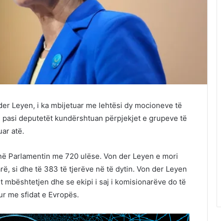
der Leyen, i ka mbijetuar me lehtësi dy mocioneve të
, pasi deputetët kundërshtuan përpjekjet e grupeve të
uar atë.
ë në Parlamentin me 720 ulëse. Von der Leyen e mori
ë, si dhe të 383 të tjerëve në të dytin. Von der Leyen
t mbështetjen dhe se ekipi i saj i komisionarëve do të
ur me sfidat e Evropës.