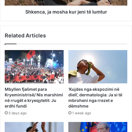
Shkenca, ja mosha kur jeni të lumtur
Related Articles
Mbyllen fjalimet para
‘Kujdes nga ekspozimi në
Kryeministrisë/ Nis marshimi
diell’, dermatologia: Ja si të
në rrugët e kryeqytetit: Ju
mbroheni nga rrezet e
erdhi fundi
dëmshme
5 days ago
1 week ago