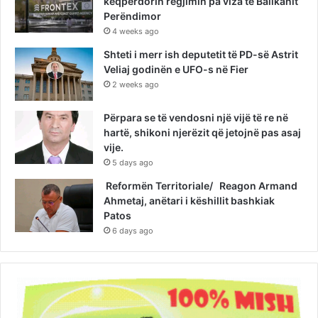
keqpërdorin regjimin pa viza të Ballkanit
Perëndimor
4 weeks ago
Shteti i merr ish deputetit të PD-së Astrit
Veliaj godinën e UFO-s në Fier
2 weeks ago
Përpara se të vendosni një vijë të re në
hartë, shikoni njerëzit që jetojnë pas asaj
vije.
5 days ago
Reformën Territoriale/ Reagon Armand
Ahmetaj, anëtari i këshillit bashkiak
Patos
6 days ago