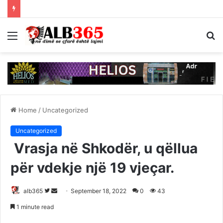
Menu
S
fo
Home
/
Uncategorized
Uncategorized
Vrasja në Shkodër, u qëllua
për vdekje një 19 vjeçar.
Follow
Send
alb365
September 18, 2022
0
43
on
an
1 minute read
Twitter
email