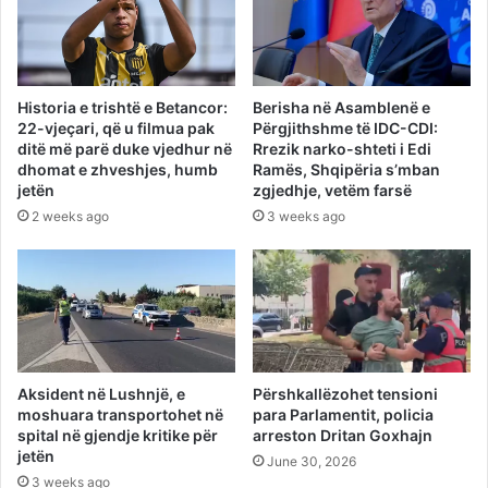
Historia e trishtë e Betancor:
Berisha në Asamblenë e
22-vjeçari, që u filmua pak
Përgjithshme të IDC-CDI:
ditë më parë duke vjedhur në
Rrezik narko-shteti i Edi
dhomat e zhveshjes, humb
Ramës, Shqipëria s’mban
jetën
zgjedhje, vetëm farsë
2 weeks ago
3 weeks ago
Aksident në Lushnjë, e
Përshkallëzohet tensioni
moshuara transportohet në
para Parlamentit, policia
spital në gjendje kritike për
arreston Dritan Goxhajn
jetën
June 30, 2026
3 weeks ago