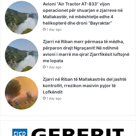
Avioni “Air Tractor AT-833” vijon
operacionet për shuarjen e zjarreve në
Mallakastër, në mbështetje edhe 4
helikopterë dhe droni “Bayraktar”
1 day ago
Zjarri në Riban merr përmasa të mëdha,
përparon drejt Ngraçanit! Në ndihmë
avioni i marrë me qira! Zjarrfikësit luftojnë
me lopata
1 day ago
Zjarri në Riban të Mallakastrës del jashtë
kontrollit, rrezikon masivin pyjor të
Lofkëndit
1 day ago