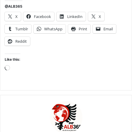
@ALB365
X
Facebook
LinkedIn
X
Tumblr
WhatsApp
Print
Email
Reddit
Like this:
Loading…