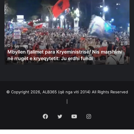
Mbyllen
fjalimet
para
Kryeministrisë/
Nis
marshimi
në
rrugët
5 days ago
Mbyllen fjalimet para Kryeministrisë/ Nis marshimi
e
në rrugët e kryeqytetit: Ju erdhi fundi
kryeqytetit:
Ju
erdhi
fundi
© Copyright 2026, ALB365 (që nga viti 2014) All Rights Reserved
|
Facebook
Twitter
YouTube
Instagram