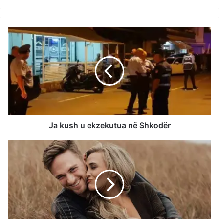
Ja kush u ekzekutua në Shkodër