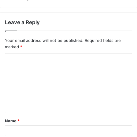
Leave a Reply
Your email address will not be published.
Required fields are
marked
*
C
o
m
m
e
n
t
Name
*
*