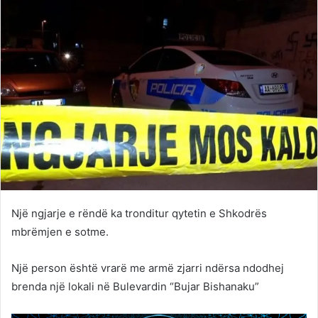
Një ngjarje e rëndë ka tronditur qytetin e Shkodrës
mbrëmjen e sotme.
Një person është vrarë me armë zjarri ndërsa ndodhej
brenda një lokali në Bulevardin “Bujar Bishanaku”