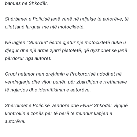
banues në Shkodër.
Shërbimet e Policisë janë vënë në ndjekje të autorëve, të
cilët janë larguar me një motoçikletë.
Në lagjen “Guerrile” është gjetur nje motoçikletë duke u
djegur dhe një armë zjarri pistoletë, që dyshohet se janë
përdorur nga autorët.
Grupi hetimor nën drejtimin e Prokurorisë ndodhet në
vendngjarje dhe vijon punën për zbardhjen e rrethanave
të ngjarjes dhe identifikimin e autorëve.
Shërbimet e Policisë Vendore dhe FNSH Shkodër vijojnë
kontrollin e zonës për të bërë të mundur kapjen e
autorëve.