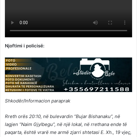
Njoftimi i policisë:
Shkodër/Informacion paraprak
Rreth orës 20:10, në bulevardin “Bujar Bishanaku”, në
lagjen “Naim Gjylbegu”, në një lokal, në rrethana ende të
paqarta, është vrarë me armë zjarri shtetasi E. Xh., 19 vjeç,