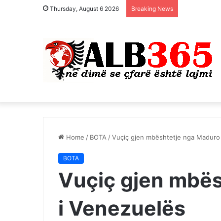
Thursday, August 6 2026
Breaking News
Home
/
BOTA
/
Vuçiç gjen mbështetje nga Maduro
BOTA
Vuçiç gjen mbë
i Venezuelës