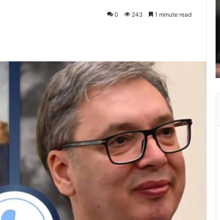
0
243
1 minute read