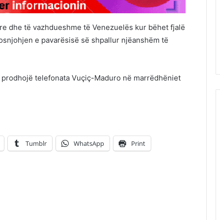
re dhe të vazhdueshme të Venezuelës kur bëhet fjalë
e mosnjohjen e pavarësisë së shpallur njëanshëm të
do prodhojë telefonata Vuçiç-Maduro në marrëdhëniet
Tumblr
WhatsApp
Print