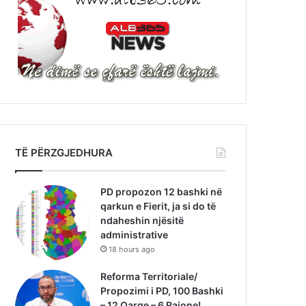
TË PËRZGJEDHURA
PD propozon 12 bashki në
qarkun e Fierit, ja si do të
ndaheshin njësitë
administrative
18 hours ago
Reforma Territoriale/
Propozimi i PD, 100 Bashki
– 12 Qarqe – 6 Rajone!