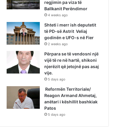
regjimin pa viza të
Ballkanit Perëndimor
4 weeks ago
Shteti i merr ish deputetit
të PD-së Astrit Veliaj
godinën e UFO-s në Fier
2 weeks ago
Përpara se të vendosni një
vijë të re në hartë, shikoni
njerëzit që jetojnë pas asaj
vije.
5 days ago
Reformën Territoriale/
Reagon Armand Ahmetaj,
anëtari i këshillit bashkiak
Patos
5 days ago