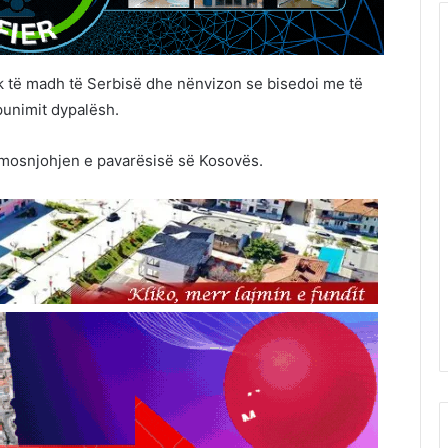
k të madh të Serbisë dhe nënvizon se bisedoi me të
punimit dypalësh.
 mosnjohjen e pavarësisë së Kosovës.