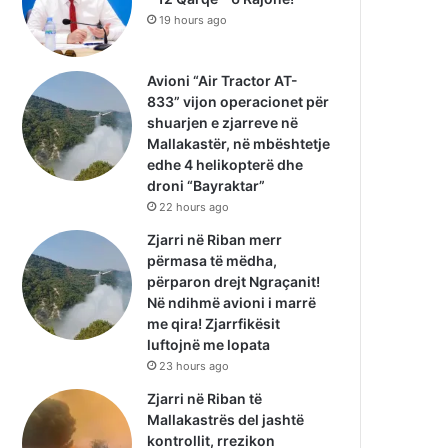
19 hours ago
Avioni “Air Tractor AT-
833” vijon operacionet për
shuarjen e zjarreve në
Mallakastër, në mbështetje
edhe 4 helikopterë dhe
droni “Bayraktar”
22 hours ago
Zjarri në Riban merr
përmasa të mëdha,
përparon drejt Ngraçanit!
Në ndihmë avioni i marrë
me qira! Zjarrfikësit
luftojnë me lopata
23 hours ago
Zjarri në Riban të
Mallakastrës del jashtë
kontrollit, rrezikon