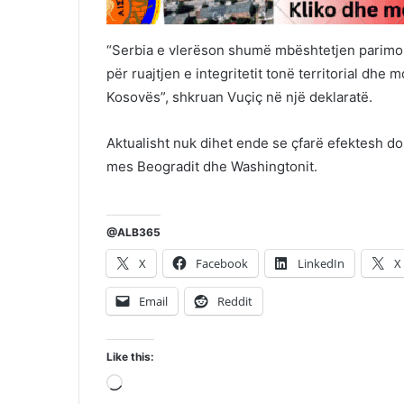
“Serbia e vlerëson shumë mbështetjen parimo
për ruajtjen e integritetit tonë territorial dh
Kosovës”, shkruan Vuçiç në një deklaratë.
Aktualisht nuk dihet ende se çfarë efektesh 
mes Beogradit dhe Washingtonit.
@ALB365
X
Facebook
LinkedIn
X
Email
Reddit
Like this:
Loading…