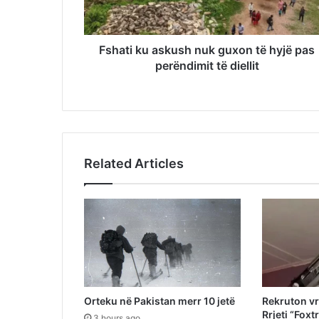
Fshati ku askush nuk guxon të hyjë pas
perëndimit të diellit
Related Articles
Orteku në Pakistan merr 10 jetë
Rekruton v
Rrjeti “Foxt
3 hours ago