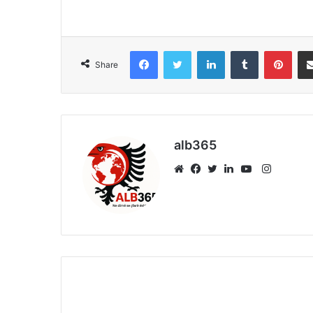
Facebook
Twitter
LinkedIn
Tumblr
Pint
Share
alb365
Instagr
Website
Facebook
Twitter
LinkedIn
YouTube