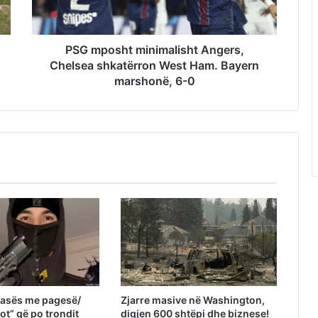
PSG mposht minimalisht Angers,
Chelsea shkatërron West Ham. Bayern
marshonë, 6-0
rasës me pagesë/
Zjarre masive në Washington,
rot” që po trondit
digjen 600 shtëpi dhe biznese!