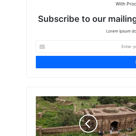
With Pro
Subscribe to our mailing
Lorem ipsum dol
Enter
your
Email
address