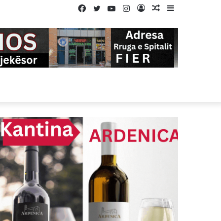
Facebook
Twitter
YouTube
Instagram
Log
Random
Sidebar
In
Article