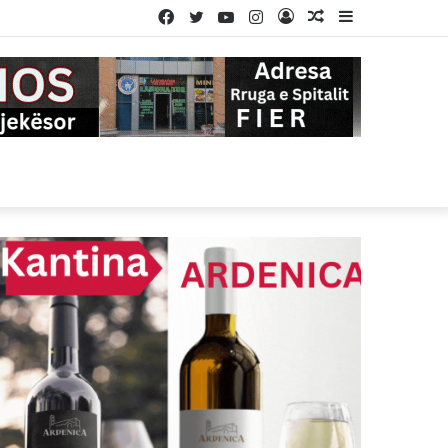
Facebook
Twitter
YouTube
Instagram
Log
Random
Sidebar
In
Article