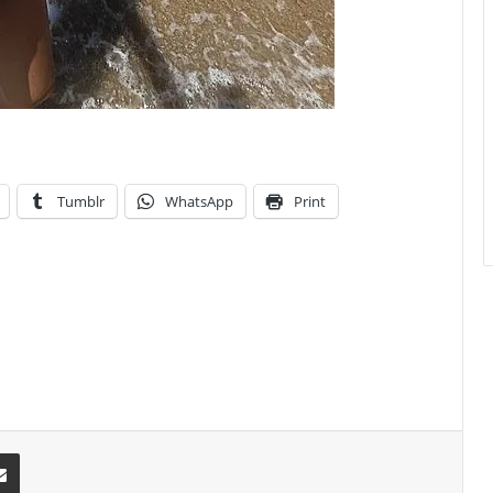
Tumblr
WhatsApp
Print
erest
Share via Email