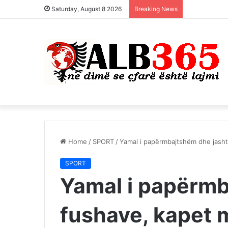
Saturday, August 8 2026
Breaking News
Home
/
SPORT
/
Yamal i papërmbajtshëm dhe jash
SPORT
Yamal i papërmb
fushave, kapet 