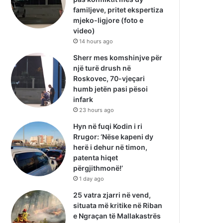
familjeve, pritet ekspertiza
mjeko-ligjore (foto e
video)
14 hours ago
Sherr mes komshinjve për
një turë drush në
Roskovec, 70-vjeçari
humb jetën pasi pësoi
infark
23 hours ago
Hyn në fuqi Kodin i ri
Rrugor: ‘Nëse kapeni dy
herë i dehur në timon,
patenta hiqet
përgjithmonë!’
1 day ago
25 vatra zjarri në vend,
situata më kritike në Riban
e Ngraçan të Mallakastrës