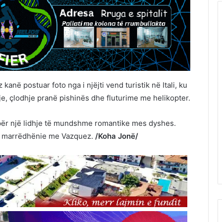
kanë postuar foto nga i njëjti vend turistik në Itali, ku
e, çlodhje pranë pishinës dhe fluturime me helikopter.
ër një lidhje të mundshme romantike mes dyshes.
do marrëdhënie me Vazquez.
/Koha Jonë/