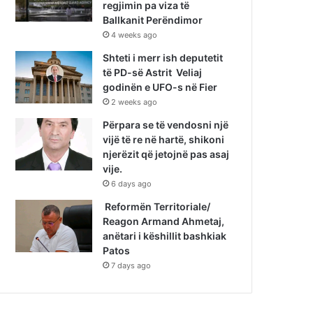
regjimin pa viza të
Ballkanit Perëndimor
4 weeks ago
Shteti i merr ish deputetit
të PD-së Astrit Veliaj
godinën e UFO-s në Fier
2 weeks ago
Përpara se të vendosni një
vijë të re në hartë, shikoni
njerëzit që jetojnë pas asaj
vije.
6 days ago
Reformën Territoriale/
Reagon Armand Ahmetaj,
anëtari i këshillit bashkiak
Patos
7 days ago