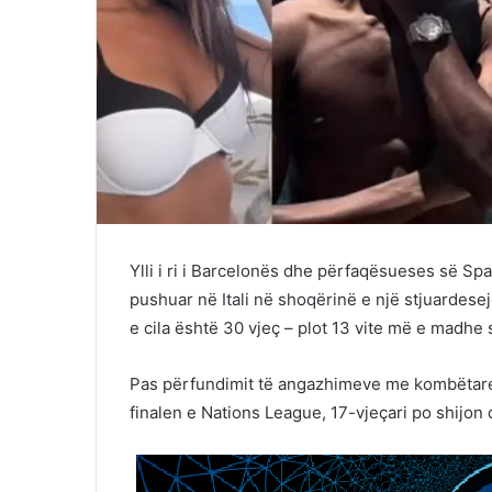
Ylli i ri i Barcelonës dhe përfaqësueses së Sp
pushuar në Itali në shoqërinë e një stjuardesej
e cila është 30 vjeç – plot 13 vite më e madhe s
Pas përfundimit të angazhimeve me kombëtaren
finalen e Nations League, 17-vjeçari po shijon 