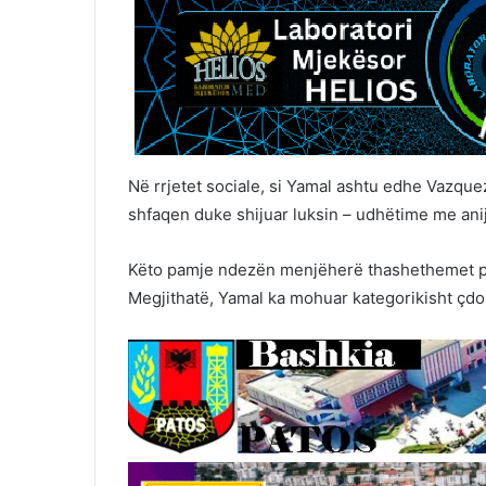
Në rrjetet sociale, si Yamal ashtu edhe Vazquez 
shfaqen duke shijuar luksin – udhëtime me anij
Këto pamje ndezën menjëherë thashethemet p
Megjithatë, Yamal ka mohuar kategorikisht ç