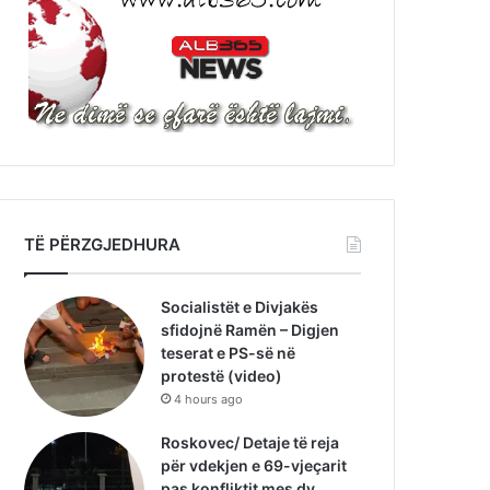
TË PËRZGJEDHURA
Socialistët e Divjakës
sfidojnë Ramën – Digjen
teserat e PS-së në
protestë (video)
4 hours ago
Roskovec/ Detaje të reja
për vdekjen e 69-vjeçarit
pas konfliktit mes dy