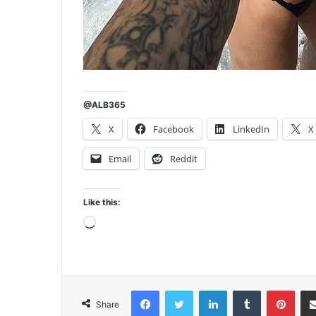
@ALB365
X
Facebook
LinkedIn
X
Email
Reddit
Like this:
Loading…
Facebook
Twitter
LinkedIn
Tumblr
Pint
Share