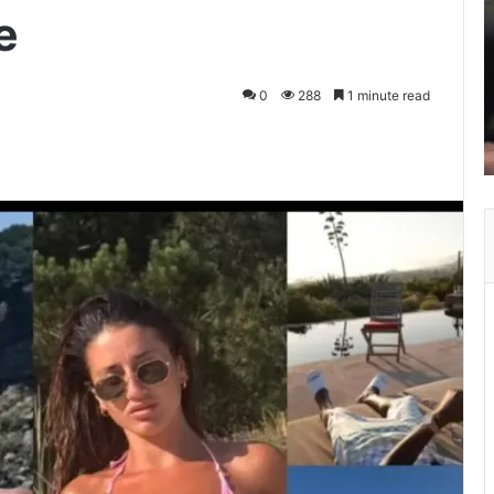
e
0
288
1 minute read