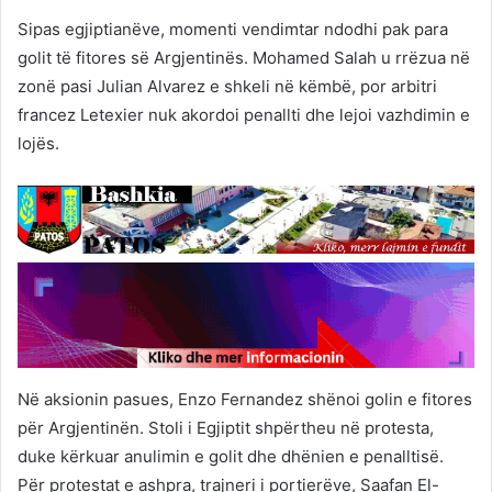
Sipas egjiptianëve, momenti vendimtar ndodhi pak para
golit të fitores së Argjentinës. Mohamed Salah u rrëzua në
zonë pasi Julian Alvarez e shkeli në këmbë, por arbitri
francez Letexier nuk akordoi penallti dhe lejoi vazhdimin e
lojës.
Në aksionin pasues, Enzo Fernandez shënoi golin e fitores
për Argjentinën. Stoli i Egjiptit shpërtheu në protesta,
duke kërkuar anulimin e golit dhe dhënien e penalltisë.
Për protestat e ashpra, trajneri i portierëve, Saafan El-