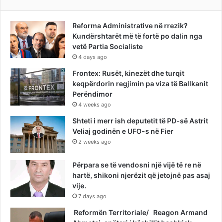
Reforma Administrative në rrezik?
Kundërshtarët më të fortë po dalin nga
vetë Partia Socialiste
4 days ago
Frontex: Rusët, kinezët dhe turqit
keqpërdorin regjimin pa viza të Ballkanit
Perëndimor
4 weeks ago
Shteti i merr ish deputetit të PD-së Astrit
Veliaj godinën e UFO-s në Fier
2 weeks ago
Përpara se të vendosni një vijë të re në
hartë, shikoni njerëzit që jetojnë pas asaj
vije.
7 days ago
Reformën Territoriale/ Reagon Armand