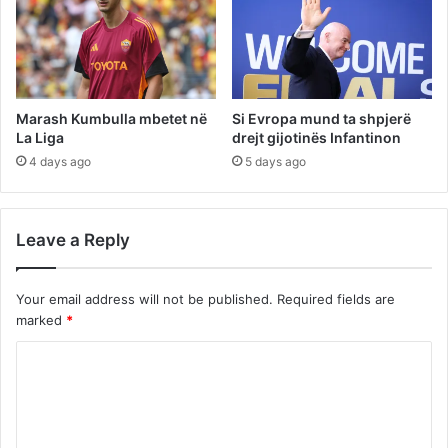
Marash Kumbulla mbetet në
Si Evropa mund ta shpjerë
La Liga
drejt gijotinës Infantinon
4 days ago
5 days ago
Leave a Reply
Your email address will not be published.
Required fields are
marked
*
C
o
m
m