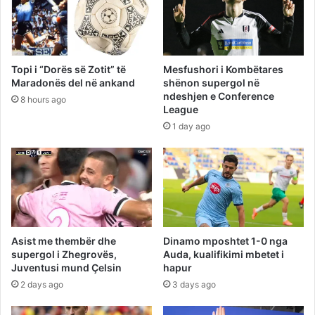
Topi i “Dorës së Zotit” të
Mesfushori i Kombëtares
Maradonës del në ankand
shënon supergol në
ndeshjen e Conference
8 hours ago
League
1 day ago
Asist me thembër dhe
Dinamo mposhtet 1-0 nga
supergol i Zhegrovës,
Auda, kualifikimi mbetet i
Juventusi mund Çelsin
hapur
2 days ago
3 days ago