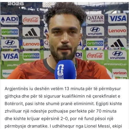
Twitter
email
Argjentinës iu deshën vetëm 13 minuta për të përmbysur
gjithçka dhe për të siguruar kualifikimin në çerekfinalet e
Botërorit, pasi ishte shumë pranë eliminimit. Egjipti kishte
zhvilluar një ndeshje pothuajse perfekte për 70 minuta
dhe kishte krijuar epërsinë 2-0, por në fund pësoi një
përmbysje dramatike. I udhëhequr nga Lionel Messi, ekipi