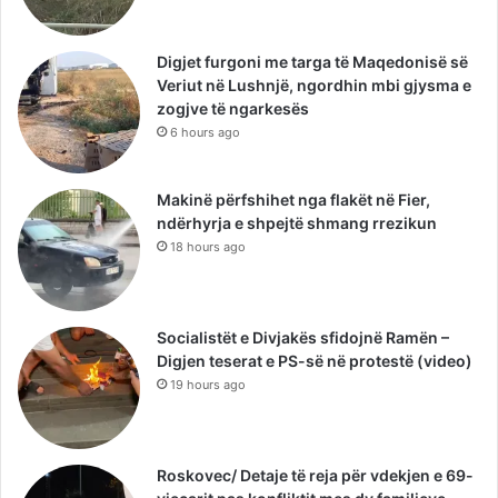
Digjet furgoni me targa të Maqedonisë së
Veriut në Lushnjë, ngordhin mbi gjysma e
zogjve të ngarkesës
6 hours ago
Makinë përfshihet nga flakët në Fier,
ndërhyrja e shpejtë shmang rrezikun
18 hours ago
Socialistët e Divjakës sfidojnë Ramën –
Digjen teserat e PS-së në protestë (video)
19 hours ago
Roskovec/ Detaje të reja për vdekjen e 69-