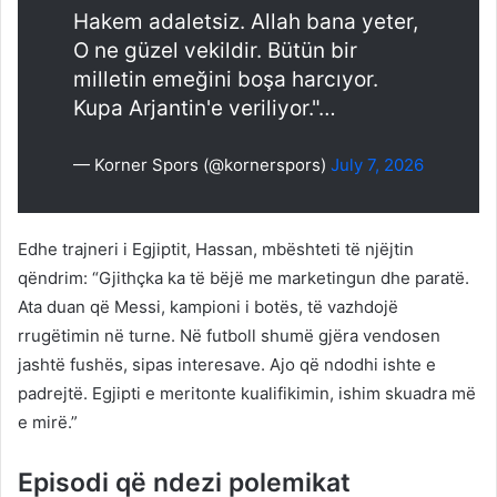
Hakem adaletsiz. Allah bana yeter,
O ne güzel vekildir. Bütün bir
milletin emeğini boşa harcıyor.
Kupa Arjantin'e veriliyor."…
— Korner Spors (@kornerspors)
July 7, 2026
Edhe trajneri i Egjiptit, Hassan, mbështeti të njëjtin
qëndrim: “Gjithçka ka të bëjë me marketingun dhe paratë.
Ata duan që Messi, kampioni i botës, të vazhdojë
rrugëtimin në turne. Në futboll shumë gjëra vendosen
jashtë fushës, sipas interesave. Ajo që ndodhi ishte e
padrejtë. Egjipti e meritonte kualifikimin, ishim skuadra më
e mirë.”
Episodi që ndezi polemikat