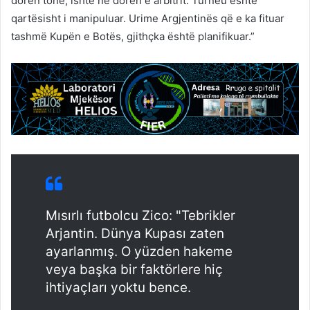
dorën tonë, ishte në dorën e arbitrit. Turneu është
qartësisht i manipuluar. Urime Argjentinës që e ka fituar
tashmë Kupën e Botës, gjithçka është planifikuar.”
Mısırlı futbolcu Zico: "Tebrikler
Arjantin. Dünya Kupası zaten
ayarlanmış. O yüzden hakeme
veya başka bir faktörlere hiç
ihtiyaçları yoktu bence.