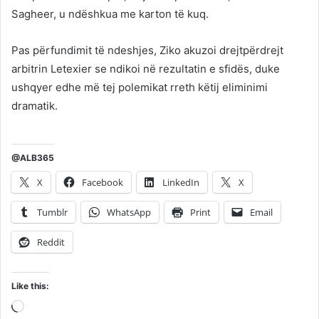
Sagheer, u ndëshkua me karton të kuq.
Pas përfundimit të ndeshjes, Ziko akuzoi drejtpërdrejt
arbitrin Letexier se ndikoi në rezultatin e sfidës, duke
ushqyer edhe më tej polemikat rreth këtij eliminimi
dramatik.
@ALB365
X
Facebook
LinkedIn
X
Tumblr
WhatsApp
Print
Email
Reddit
Like this:
Loading…