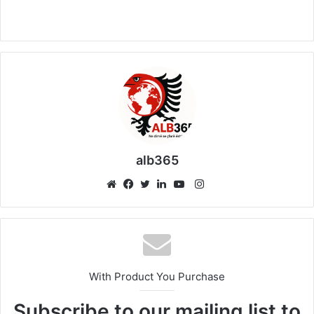
alb365
Instagram
Website
Facebook
Twitter
LinkedIn
YouTube
With Product You Purchase
Subscribe to our mailing list to