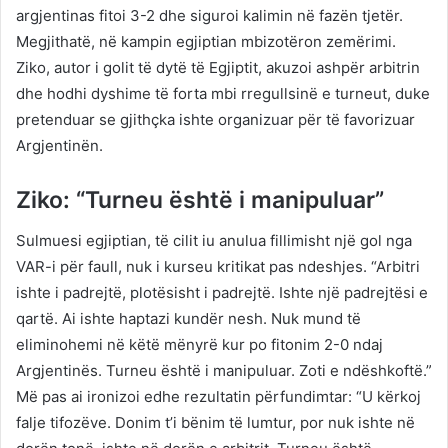
argjentinas fitoi 3-2 dhe siguroi kalimin në fazën tjetër.
Megjithatë, në kampin egjiptian mbizotëron zemërimi.
Ziko, autor i golit të dytë të Egjiptit, akuzoi ashpër arbitrin
dhe hodhi dyshime të forta mbi rregullsinë e turneut, duke
pretenduar se gjithçka ishte organizuar për të favorizuar
Argjentinën.
Ziko: “Turneu është i manipuluar”
Sulmuesi egjiptian, të cilit iu anulua fillimisht një gol nga
VAR-i për faull, nuk i kurseu kritikat pas ndeshjes. “Arbitri
ishte i padrejtë, plotësisht i padrejtë. Ishte një padrejtësi e
qartë. Ai ishte haptazi kundër nesh. Nuk mund të
eliminohemi në këtë mënyrë kur po fitonim 2-0 ndaj
Argjentinës. Turneu është i manipuluar. Zoti e ndëshkoftë.”
Më pas ai ironizoi edhe rezultatin përfundimtar: “U kërkoj
falje tifozëve. Donim t’i bënim të lumtur, por nuk ishte në