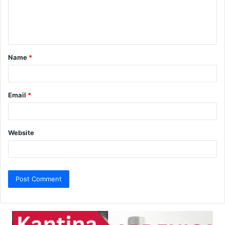
e
n
t
Name
*
*
Email
*
Website