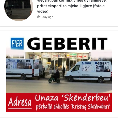
vjeçarit pas konfliktit mes dy familjeve,
pritet ekspertiza mjeko-ligjore (foto e
video)
1 day ago