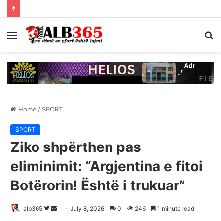
Menu
S
fo
Home
/
SPORT
SPORT
Ziko shpërthen pas
eliminimit: “Argjentina e fitoi
Botërorin! Është i trukuar”
Follow
Send
alb365
July 8, 2026
0
246
1 minute read
on
an