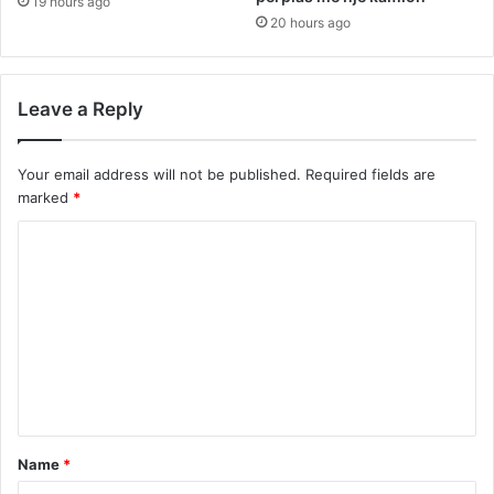
19 hours ago
20 hours ago
Leave a Reply
Your email address will not be published.
Required fields are
marked
*
C
o
m
m
e
n
t
Name
*
*