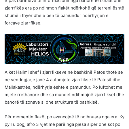
Sipas burimeve të informacionit nga banorë të fshatit dhe
zjarrfikës era po ndihmon flakët ndërkohë që terreni është
shumë i thyer dhe e ben të pamundur ndërhyrjen e
forcave zjarrfikse.
Alket Halimi shef i zjarrfikseve në bashkinë Patos thotë se
në vëndngjarje janë 4 automjete zjarrfikse të Patosit dhe
Mallakastrës, ndërhyrja është e pamundur. Po luftohet me
mjete rrethanore dhe sa mundet ndihmojnë zjarrfikset dhe
banorë të zonave si dhe struktura të bashkisë.
Për momentin flakët po avancojnë të ndihnuara nga era. Ky
pyll u dogj afro 3 vjet më parë nga pjesa sipër dhe sot po