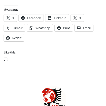
@ALB365
X
Facebook
LinkedIn
X
Tumblr
WhatsApp
Print
Email
Reddit
Like this:
Loading…