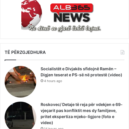
TË PËRZGJEDHURA
Socialistët e Divjakës sfidojnë Ramën –
Digjen teserat e PS-së në protestë (video)
4 hours ago
Roskovec/ Detaje të reja për vdekjen e 69-
vjeçarit pas konfliktit mes dy familjeve,
pritet ekspertiza mjeko-ligjore (foto e
video)
14 hours ago