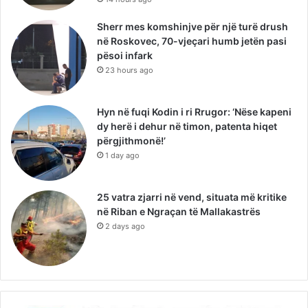
Sherr mes komshinjve për një turë drush
në Roskovec, 70-vjeçari humb jetën pasi
pësoi infark
23 hours ago
Hyn në fuqi Kodin i ri Rrugor: ‘Nëse kapeni
dy herë i dehur në timon, patenta hiqet
përgjithmonë!’
1 day ago
25 vatra zjarri në vend, situata më kritike
në Riban e Ngraçan të Mallakastrës
2 days ago