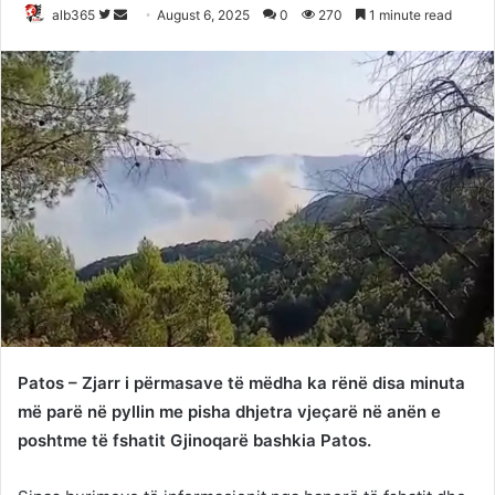
Follow
Send
alb365
August 6, 2025
0
270
1 minute read
on
an
Twitter
email
Patos – Zjarr i përmasave të mëdha ka rënë disa minuta
më parë në pyllin me pisha dhjetra vjeçarë në anën e
poshtme të fshatit Gjinoqarë bashkia Patos.