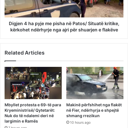
Digjen 4 ha pyje me pisha në Patos/ Situatë kritike,
kërkohet ndërhyrje nga ajri për shuarjen e flakëve
Related Articles
Mbyllet protesta e 69-të para
Makinë përfshihet nga flakët
Kryeministrisë/ Qytetarët:
në Fier, ndërhyrja e shpejtë
Nuk do të ndalemi deri në
shmang rrezikun
largimin e Ramës
10 hours ago
7 hours ago