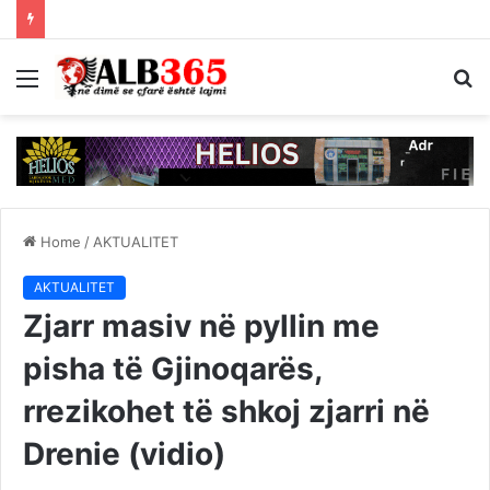
Menu
S
fo
Home
/
AKTUALITET
AKTUALITET
Zjarr masiv në pyllin me
pisha të Gjinoqarës,
rrezikohet të shkoj zjarri në
Drenie (vidio)