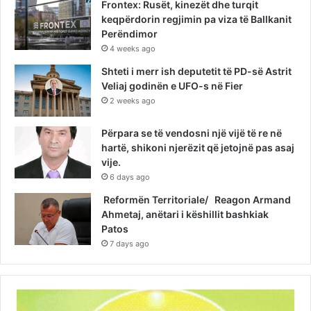
Frontex: Rusët, kinezët dhe turqit
keqpërdorin regjimin pa viza të Ballkanit
Perëndimor
4 weeks ago
Shteti i merr ish deputetit të PD-së Astrit
Veliaj godinën e UFO-s në Fier
2 weeks ago
Përpara se të vendosni një vijë të re në
hartë, shikoni njerëzit që jetojnë pas asaj
vije.
6 days ago
Reformën Territoriale/ Reagon Armand
Ahmetaj, anëtari i këshillit bashkiak
Patos
7 days ago