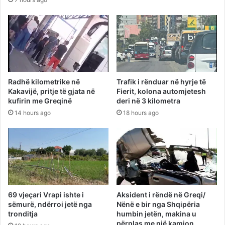
Radhë kilometrike në
Trafik i rënduar në hyrje të
Kakavijë, pritje të gjata në
Fierit, kolona automjetesh
kufirin me Greqinë
deri në 3 kilometra
14 hours ago
18 hours ago
69 vjeçari Vrapi ishte i
Aksident i rëndë në Greqi/
sëmurë, ndërroi jetë nga
Nënë e bir nga Shqipëria
tronditja
humbin jetën, makina u
përplas me një kamion