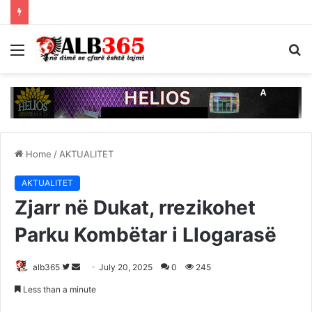
Menu
S
fo
Home
/
AKTUALITET
AKTUALITET
Zjarr në Dukat, rrezikohet
Parku Kombëtar i Llogarasë
Follow
Send
alb365
July 20, 2025
0
245
on
an
Less than a minute
Twitter
email