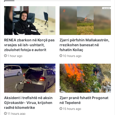
RENEA zbarkon në Korçë pas
Zjarri përfshin Mallakastrën,
vrasjes së ish-ushtarit,
rrezikohen banesat në
zbulohet fotoja e autorit
fshatin Koilaç
1 hour ago
10 hours ago
Aksident i trefishtë në aksin
Zjarr pranë fshatit Progonat
Gjirokastër- Virua, krijohen
në Tepelenë
radhë kilometrike
15 hours ago
11 hours ago