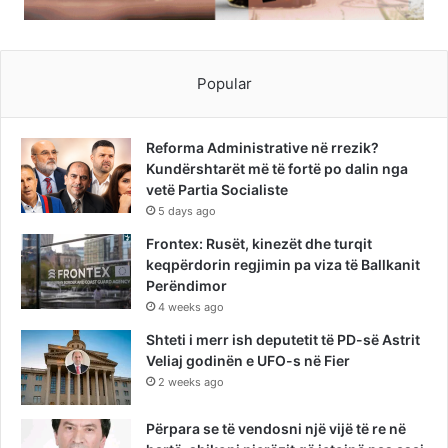
Popular
Reforma Administrative në rrezik?
Kundërshtarët më të fortë po dalin nga
vetë Partia Socialiste
5 days ago
Frontex: Rusët, kinezët dhe turqit
keqpërdorin regjimin pa viza të Ballkanit
Perëndimor
4 weeks ago
Shteti i merr ish deputetit të PD-së Astrit
Veliaj godinën e UFO-s në Fier
2 weeks ago
Përpara se të vendosni një vijë të re në