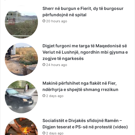
Sherr në burgun e Fierit, dy të burgosur
përfundojnë në spital
20 hours ago
Digjet furgoni me targa të Maqedonisë së
Veriut në Lushnjë, ngordhin mbi gjysma e
zogjve të ngarkesës
24 hours ago
Makinë përfshihet nga flakët në Fier,
ndërhyrja e shpejtë shmang rrezikun
2 days ago
Socialistët e Divjakës sfidojnë Ramën –
Digjen teserat e PS-së në protestë (video)
2 days ago