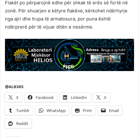
Flakët po përparojnë edhe për shkak të erës së fortë në
zonë. Për shuarjen e këtyre flakëve, kërkohet ndërhyrje
nga ajri dhe trupa të armatosura, por puna është
ndërprerë për të vijuar ditën e nesërme.
@ALB365
X
Facebook
LinkedIn
X
Tumblr
WhatsApp
Print
Email
Reddit