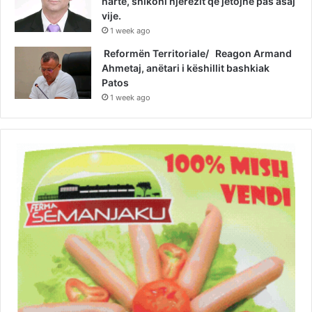
hartë, shikoni njerëzit që jetojnë pas asaj
vije.
1 week ago
Reformën Territoriale/ Reagon Armand
Ahmetaj, anëtari i këshillit bashkiak
Patos
1 week ago