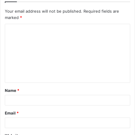
Your email address will not be published.
Required fields are
marked
*
C
o
m
m
e
n
t
Name
*
*
Email
*