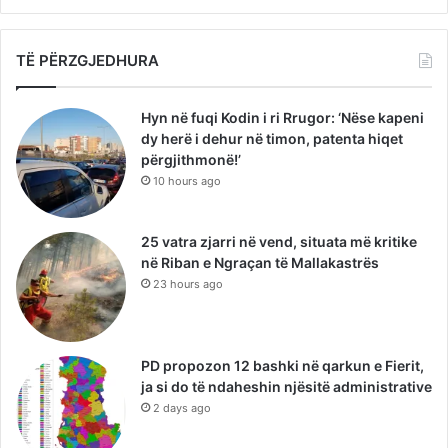
TË PËRZGJEDHURA
Hyn në fuqi Kodin i ri Rrugor: ‘Nëse kapeni
dy herë i dehur në timon, patenta hiqet
përgjithmonë!’
10 hours ago
25 vatra zjarri në vend, situata më kritike
në Riban e Ngraçan të Mallakastrës
23 hours ago
PD propozon 12 bashki në qarkun e Fierit,
ja si do të ndaheshin njësitë administrative
2 days ago