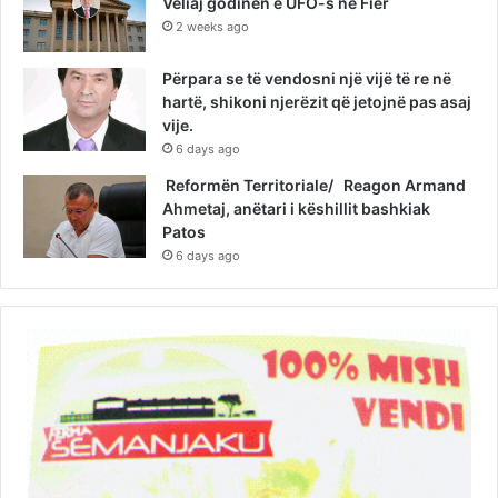
Veliaj godinën e UFO-s në Fier
2 weeks ago
Përpara se të vendosni një vijë të re në
hartë, shikoni njerëzit që jetojnë pas asaj
vije.
6 days ago
Reformën Territoriale/ Reagon Armand
Ahmetaj, anëtari i këshillit bashkiak
Patos
6 days ago