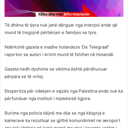
Të dhëna të tjera nuk janë dërguar nga Interpol ende që
mund të tregojnë përbërjen e familjes se tyre.
Ndërkohë gazeta e madhe holandeze ‘De Telegraaf’
raporton se autori i krimit mund të fshihet në Holandë.
Gazeta hedh dyshime se viktima është përdhunuar
përpara se të vritej.
Ekspertiza për vdekjen e vajzës nga Palestina ende nuk ka
përfunduar nga instituti i mjekësisë ligjore.
Burime nga policia bëjnë me dije se nga këqyrja e
kamerave ka rezultuar se gjithë komunikimet ne aeroport
apo tek shtëpia që kanë marrë me qira i kryente vetëm i