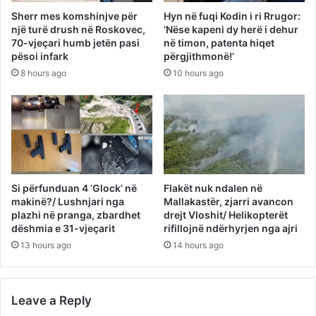
Sherr mes komshinjve për
Hyn në fuqi Kodin i ri Rrugor:
një turë drush në Roskovec,
‘Nëse kapeni dy herë i dehur
70-vjeçari humb jetën pasi
në timon, patenta hiqet
pësoi infark
përgjithmonë!’
8 hours ago
10 hours ago
Si përfunduan 4 ‘Glock’ në
Flakët nuk ndalen në
makinë?/ Lushnjari nga
Mallakastër, zjarri avancon
plazhi në pranga, zbardhet
drejt Vloshit/ Helikopterët
dëshmia e 31-vjeçarit
rifillojnë ndërhyrjen nga ajri
13 hours ago
14 hours ago
Leave a Reply