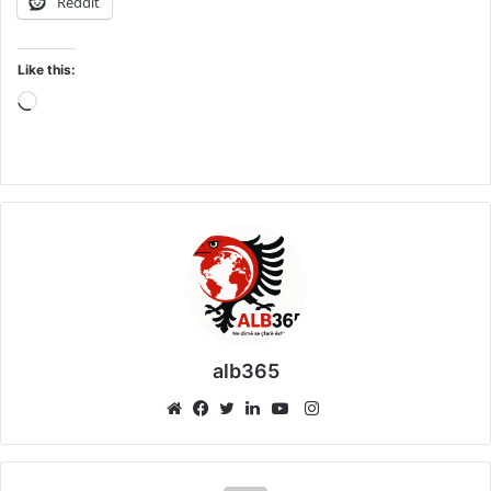
Reddit
Like this:
Loading…
alb365
Instagram
Website
Facebook
Twitter
LinkedIn
YouTube