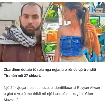
Twitter
email
Zbardhen detaje të reja nga ngjarja e rëndë që tronditi
Tiranën më 27 shkurt.
Një 24-vjeçare palestineze, e identifikuar si Rayyan Alwan
u gjet e vrarë me thikë në një banesë në rrugën “Gjon
Muzaka”.