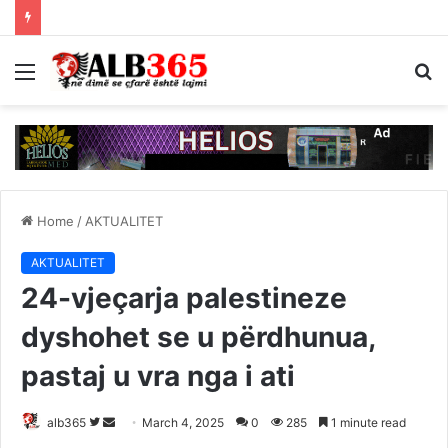
Menu
S
fo
Home
/
AKTUALITET
AKTUALITET
24-vjeçarja palestineze
dyshohet se u përdhunua,
pastaj u vra nga i ati
Follow
Send
alb365
March 4, 2025
0
285
1 minute read
on
an