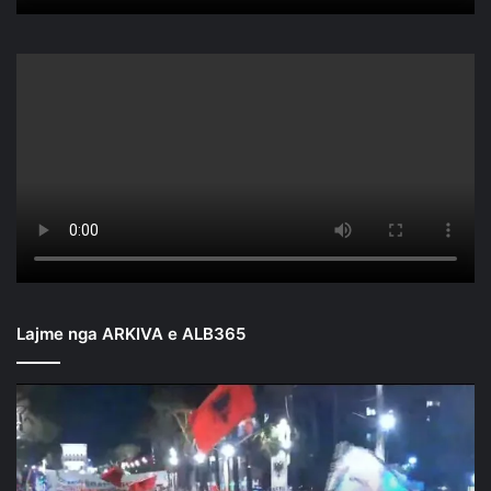
Lajme nga ARKIVA e ALB365
Mbyllen
fjalimet
para
Kryeministrisë/
Nis