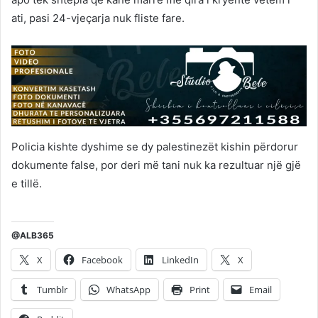
ati, pasi 24-vjeçarja nuk fliste fare.
Policia kishte dyshime se dy palestinezët kishin përdorur
dokumente false, por deri më tani nuk ka rezultuar një gjë
e tillë.
@ALB365
X
Facebook
LinkedIn
X
Tumblr
WhatsApp
Print
Email