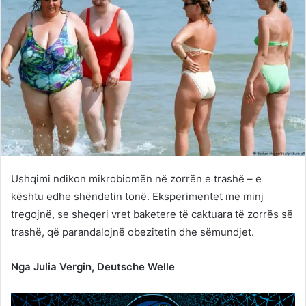
Ushqimi ndikon mikrobiomën në zorrën e trashë – e
kështu edhe shëndetin tonë. Eksperimentet me minj
tregojnë, se sheqeri vret baketere të caktuara të zorrës së
trashë, që parandalojnë obezitetin dhe sëmundjet.
Nga Julia Vergin, Deutsche Welle