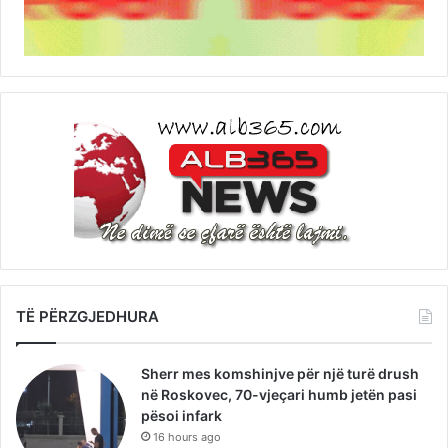
TË PËRZGJEDHURA
Sherr mes komshinjve për një turë drush
në Roskovec, 70-vjeçari humb jetën pasi
pësoi infark
16 hours ago