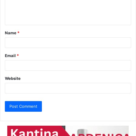
e
n
t
Name
*
*
Email
*
Website