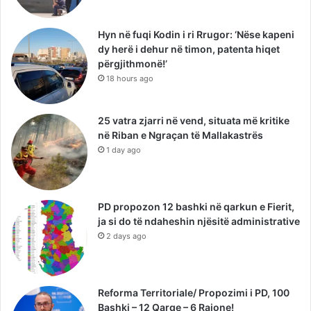
Hyn në fuqi Kodin i ri Rrugor: ‘Nëse kapeni
dy herë i dehur në timon, patenta hiqet
përgjithmonë!’
18 hours ago
25 vatra zjarri në vend, situata më kritike
në Riban e Ngraçan të Mallakastrës
1 day ago
PD propozon 12 bashki në qarkun e Fierit,
ja si do të ndaheshin njësitë administrative
2 days ago
Reforma Territoriale/ Propozimi i PD, 100
Bashki – 12 Qarqe – 6 Rajone!