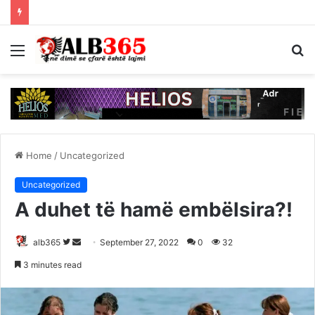
Menu
S
fo
Home
/
Uncategorized
Uncategorized
A duhet të hamë embëlsira?!
Follow
Send
alb365
September 27, 2022
0
32
on
an
3 minutes read
Twitter
email