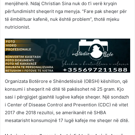
menjëherë. Ndaj Christian Sina nuk do t’i verë kryqin
përfundimisht sheqerit nga menyja. “Fare pak sheqer për
të ëmbëltuar kafenë, nuk është problem”, thotë mjeku
nutricionist.
Organizata Botërore e Shëndetësisë (OBSH) këshillon, që
konsumi i sheqerit në ditë të pakësohet në 25 gram. Kjo
sasi i përgjigjet gjashtë lugëve kafeje sheqer. Një sondazh
i Center of Disease Control and Prevention (CDC) në vitet
2017 dhe 2018 rezultoi, se amerikanët në SHBA
mesatarisht konsumojnë 17 lugë kafeje me sheqer në ditë.