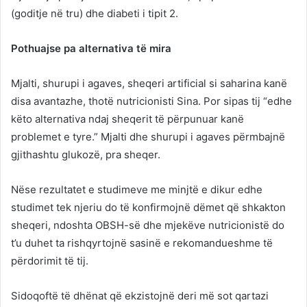
(goditje në tru) dhe diabeti i tipit 2.
Pothuajse pa alternativa të mira
Mjalti, shurupi i agaves, sheqeri artificial si saharina kanë
disa avantazhe, thotë nutricionisti Sina. Por sipas tij “edhe
këto alternativa ndaj sheqerit të përpunuar kanë
problemet e tyre.” Mjalti dhe shurupi i agaves përmbajnë
gjithashtu glukozë, pra sheqer.
Nëse rezultatet e studimeve me minjtë e dikur edhe
studimet tek njeriu do të konfirmojnë dëmet që shkakton
sheqeri, ndoshta OBSH-së dhe mjekëve nutricionistë do
t’u duhet ta rishqyrtojnë sasinë e rekomandueshme të
përdorimit të tij.
Sidoqoftë të dhënat që ekzistojnë deri më sot qartazi