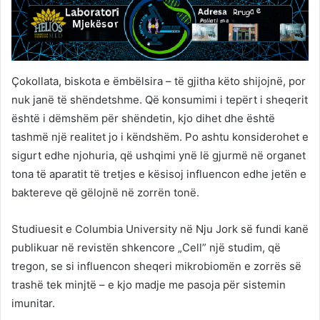
Çokollata, biskota e ëmbëlsira – të gjitha këto shijojnë, por
nuk janë të shëndetshme. Që konsumimi i tepërt i sheqerit
është i dëmshëm për shëndetin, kjo dihet dhe është
tashmë një realitet jo i këndshëm. Po ashtu konsiderohet e
sigurt edhe njohuria, që ushqimi ynë lë gjurmë në organet
tona të aparatit të tretjes e kësisoj influencon edhe jetën e
baktereve që gëlojnë në zorrën tonë.
Studiuesit e Columbia University në Nju Jork së fundi kanë
publikuar në revistën shkencore „Cell” një studim, që
tregon, se si influencon sheqeri mikrobiomën e zorrës së
trashë tek minjtë – e kjo madje me pasoja për sistemin
imunitar.