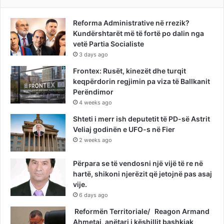
Reforma Administrative në rrezik?
Kundërshtarët më të fortë po dalin nga
vetë Partia Socialiste
3 days ago
Frontex: Rusët, kinezët dhe turqit
keqpërdorin regjimin pa viza të Ballkanit
Perëndimor
4 weeks ago
Shteti i merr ish deputetit të PD-së Astrit
Veliaj godinën e UFO-s në Fier
2 weeks ago
Përpara se të vendosni një vijë të re në
hartë, shikoni njerëzit që jetojnë pas asaj
vije.
6 days ago
Reformën Territoriale/ Reagon Armand
Ahmetaj, anëtari i këshillit bashkiak