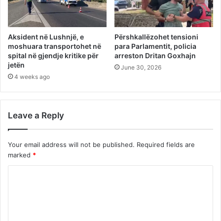
Aksident në Lushnjë, e
Përshkallëzohet tensioni
moshuara transportohet në
para Parlamentit, policia
spital në gjendje kritike për
arreston Dritan Goxhajn
jetën
June 30, 2026
4 weeks ago
Leave a Reply
Your email address will not be published.
Required fields are
marked
*
C
o
m
m