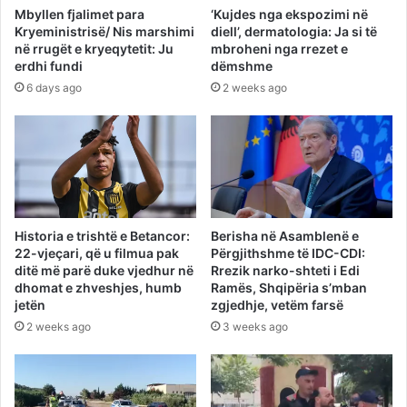
Mbyllen fjalimet para
‘Kujdes nga ekspozimi në
Kryeministrisë/ Nis marshimi
diell’, dermatologia: Ja si të
në rrugët e kryeqytetit: Ju
mbroheni nga rrezet e
erdhi fundi
dëmshme
6 days ago
2 weeks ago
Historia e trishtë e Betancor:
Berisha në Asamblenë e
22-vjeçari, që u filmua pak
Përgjithshme të IDC-CDI:
ditë më parë duke vjedhur në
Rrezik narko-shteti i Edi
dhomat e zhveshjes, humb
Ramës, Shqipëria s’mban
jetën
zgjedhje, vetëm farsë
2 weeks ago
3 weeks ago