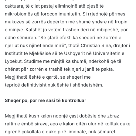
caktuara, të cilat pastaj eliminojnë atë pjesë të
mikrobiomës që forocon imunitetin. Si rrjedhojë përmes
mukozës së zorrës depërton më shumë yndyrë në trupin
e minjve. Kafshët jo vetëm trashen deri në mbipeshë, por
edhe sëmuren. “Se çfarë efekti ka sheqeri në zorrën e
njeriut nuk njihet ende mirë”, thotë Christian Sina, drejtor i
Institutit të Mjekësisë së të Ushqyerit në Universitetin e
Lybekut. Studime me minjtë ka shumë, ndërkohë që të
dhënat për zorrën e trashë tek njeriu janë të pakta.
Megjithatë është e qartë, se sheqeri me
tepricë definitivisht nuk është i shëndetshëm.
Sheqer po, por me sasi të kontrolluar
Megjithatë kush kalon ndonjë çast dobësie dhe zbraz
raftin e ëmbëlsirave, apo e kalon ditën ulur në kolltuk duke
ngrënë çokollata e duke pirë limonatë, nuk sëmuret