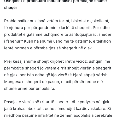
Ushqimet e prodhuara industrialisht përmbajnë shumë
sheqer
Problematike nuk janë vetëm tortat, biskotat e çokollatat,
të njohura për përqendrimin e lartë të sheqerit. Por edhe
produktet e gatshme ushqimore të ashtuquajturat „sheqer
i fshehur”: Kush ha shumë ushqime të gatshme, e tejkalon
lehtë normën e përmbajtjes së sheqerit në gjak.
Prej kësaj shumë shpejt krijohet rrethi vicioz: ushqimi me
përmbajtje sheqeri jo vetëm e rrit shpejt vlerën e sheqerit
në gjak, por bën edhe që kjo vlerë të bjerë shpejt sërish.
Mungesa e sheqerit që pason, e nxit përsëri edhe më
shumë urinë për ëmbëlsira.
Pasojat e vlerës së rritur të sheqerit dhe yndyrës në gjak
janë krahas obezitetit edhe sëmundjet kardiovaskulare. Si
rrjedhojë pasojnë infarktet në zemër, apopleksia cerebrale