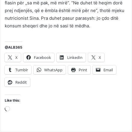
flasin për „sa më pak, më mirë”. “Ne duhet të heqim dorë
prej ndjenjës, që e ëmbla është mirë për ne”, thotë mjeku
nutricionist Sina. Pra duhet pasur parasysh: jo çdo ditë
konsum sheqeri dhe jo në sasi të mëdha.
@ALB365
X
Facebook
LinkedIn
X
Tumblr
WhatsApp
Print
Email
Reddit
Like this:
Loading…