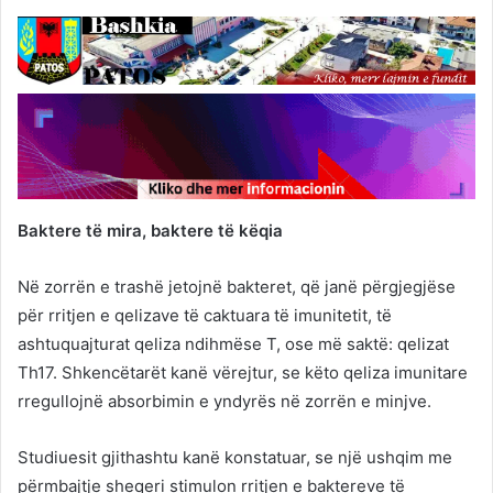
Baktere të mira, baktere të këqia
Në zorrën e trashë jetojnë bakteret, që janë përgjegjëse
për rritjen e qelizave të caktuara të imunitetit, të
ashtuquajturat qeliza ndihmëse T, ose më saktë: qelizat
Th17. Shkencëtarët kanë vërejtur, se këto qeliza imunitare
rregullojnë absorbimin e yndyrës në zorrën e minjve.
Studiuesit gjithashtu kanë konstatuar, se një ushqim me
përmbajtje sheqeri stimulon rritjen e baktereve të