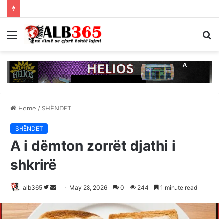
Menu
S
fo
Home
/
SHËNDET
SHËNDET
A i dëmton zorrët djathi i
shkrirë
Follow
Send
alb365
May 28, 2026
0
244
1 minute read
on
an
Twitter
email