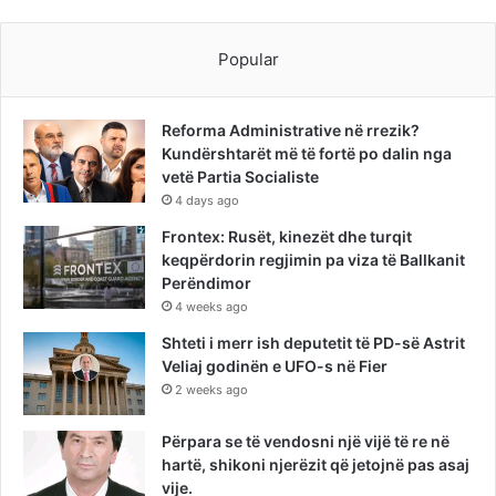
Popular
Reforma Administrative në rrezik?
Kundërshtarët më të fortë po dalin nga
vetë Partia Socialiste
4 days ago
Frontex: Rusët, kinezët dhe turqit
keqpërdorin regjimin pa viza të Ballkanit
Perëndimor
4 weeks ago
Shteti i merr ish deputetit të PD-së Astrit
Veliaj godinën e UFO-s në Fier
2 weeks ago
Përpara se të vendosni një vijë të re në
hartë, shikoni njerëzit që jetojnë pas asaj
vije.