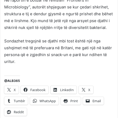
Në raportin e botuar në revistën “Frontiers in
Microbiology”, autorët shpjeguan se kur çedari shkrihet,
struktura e tij e dendur gjysmë e ngurtë prishet dhe bëhet
më e lirshme. Kjo mund të jetë një nga arsyet pse djathi i
shkrirë nuk sjell të njëjtën rritje të diversitetit bakterial.
Sondazhet tregojnë se djathi mbi tost është një nga
ushqimet më të preferuara në Britani, me gati një në katër
persona që e zgjedhin si snack-un e parë kur ndihen të
uritur.
@ALB365
X
Facebook
LinkedIn
X
Tumblr
WhatsApp
Print
Email
Reddit