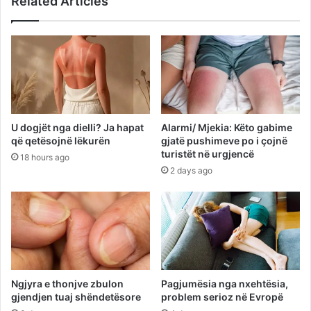
Related Articles
U dogjët nga dielli? Ja hapat
Alarmi/ Mjekia: Këto gabime
që qetësojnë lëkurën
gjatë pushimeve po i çojnë
turistët në urgjencë
18 hours ago
2 days ago
Ngjyra e thonjve zbulon
Pagjumësia nga nxehtësia,
gjendjen tuaj shëndetësore
problem serioz në Evropë