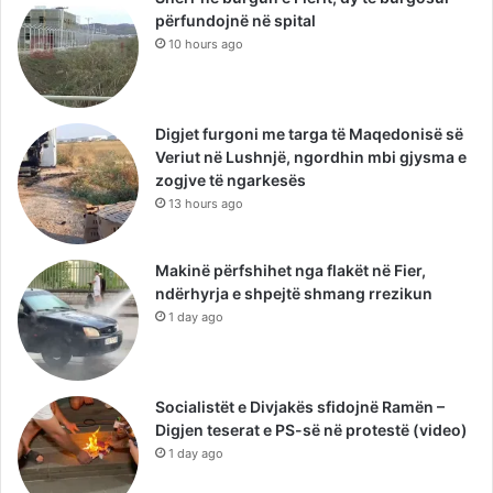
përfundojnë në spital
10 hours ago
Digjet furgoni me targa të Maqedonisë së
Veriut në Lushnjë, ngordhin mbi gjysma e
zogjve të ngarkesës
13 hours ago
Makinë përfshihet nga flakët në Fier,
ndërhyrja e shpejtë shmang rrezikun
1 day ago
Socialistët e Divjakës sfidojnë Ramën –
Digjen teserat e PS-së në protestë (video)
1 day ago