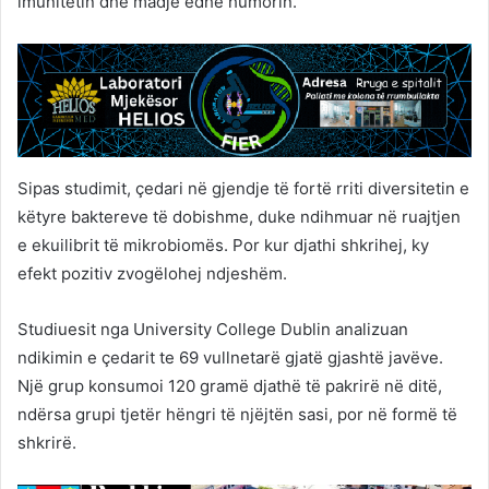
imunitetin dhe madje edhe humorin.
Sipas studimit, çedari në gjendje të fortë rriti diversitetin e
këtyre baktereve të dobishme, duke ndihmuar në ruajtjen
e ekuilibrit të mikrobiomës. Por kur djathi shkrihej, ky
efekt pozitiv zvogëlohej ndjeshëm.
Studiuesit nga University College Dublin analizuan
ndikimin e çedarit te 69 vullnetarë gjatë gjashtë javëve.
Një grup konsumoi 120 gramë djathë të pakrirë në ditë,
ndërsa grupi tjetër hëngri të njëjtën sasi, por në formë të
shkrirë.