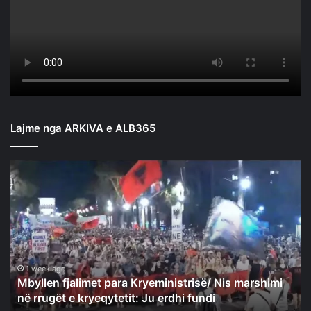
Lajme nga ARKIVA e ALB365
Mbyllen
fjalimet
para
Kryeministrisë/
Nis
marshimi
në
rrugët
1 week ago
Mbyllen fjalimet para Kryeministrisë/ Nis marshimi
e
në rrugët e kryeqytetit: Ju erdhi fundi
kryeqytetit: