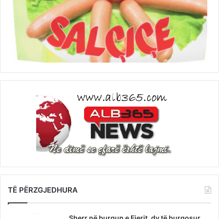
TË PËRZGJEDHURA
Sherr në burgun e Fierit, dy të burgosur