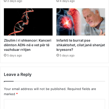
3 days ago
4 days ago
Zbulim i ri shkencor: Kanceri
Infarkti te burrat pse
dëmton ADN-në e vet për të
shkaktohet, cilat janë shenjat
vazhduar rritjen
kryesore?
5 days ago
5 days ago
Leave a Reply
Your email address will not be published.
Required fields are
marked
*
C