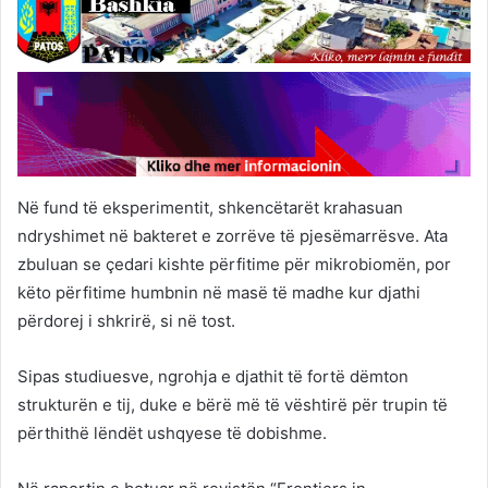
Në fund të eksperimentit, shkencëtarët krahasuan
ndryshimet në bakteret e zorrëve të pjesëmarrësve. Ata
zbuluan se çedari kishte përfitime për mikrobiomën, por
këto përfitime humbnin në masë të madhe kur djathi
përdorej i shkrirë, si në tost.
Sipas studiuesve, ngrohja e djathit të fortë dëmton
strukturën e tij, duke e bërë më të vështirë për trupin të
përthithë lëndët ushqyese të dobishme.