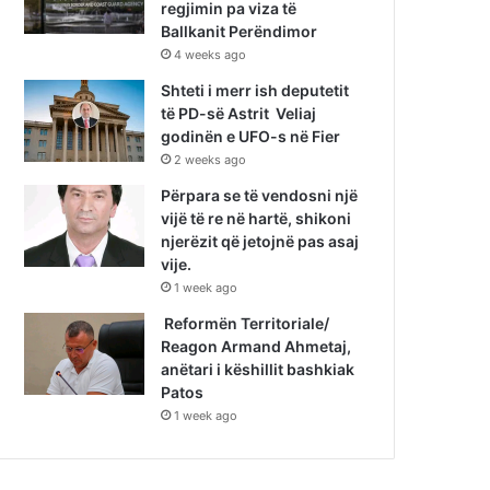
regjimin pa viza të
Ballkanit Perëndimor
4 weeks ago
Shteti i merr ish deputetit
të PD-së Astrit Veliaj
godinën e UFO-s në Fier
2 weeks ago
Përpara se të vendosni një
vijë të re në hartë, shikoni
njerëzit që jetojnë pas asaj
vije.
1 week ago
Reformën Territoriale/
Reagon Armand Ahmetaj,
anëtari i këshillit bashkiak
Patos
1 week ago