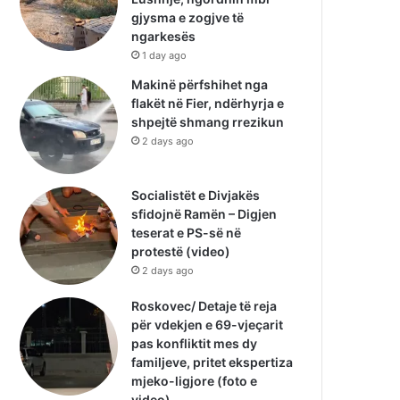
gjysma e zogjve të
ngarkesës
1 day ago
Makinë përfshihet nga
flakët në Fier, ndërhyrja e
shpejtë shmang rrezikun
2 days ago
Socialistët e Divjakës
sfidojnë Ramën – Digjen
teserat e PS-së në
protestë (video)
2 days ago
Roskovec/ Detaje të reja
për vdekjen e 69-vjeçarit
pas konfliktit mes dy
familjeve, pritet ekspertiza
mjeko-ligjore (foto e
video)