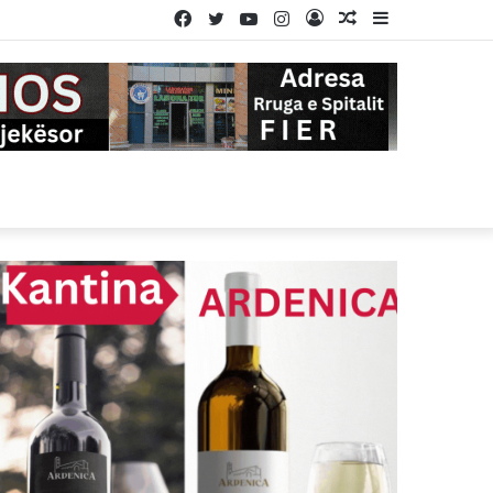
Facebook
Twitter
YouTube
Instagram
Log
Random
Sidebar
In
Article