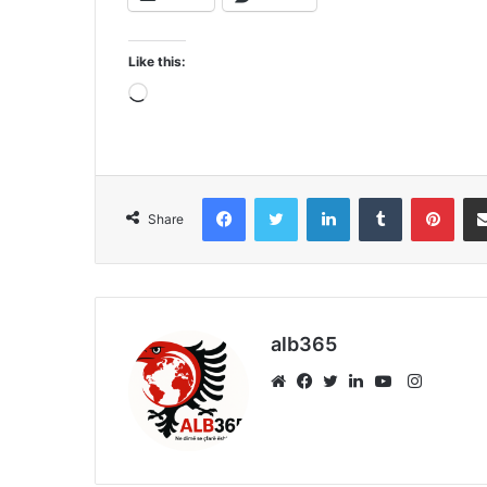
Like this:
Loading…
Facebook
Twitter
LinkedIn
Tumblr
Pint
Share
alb365
Instagr
Website
Facebook
Twitter
LinkedIn
YouTube