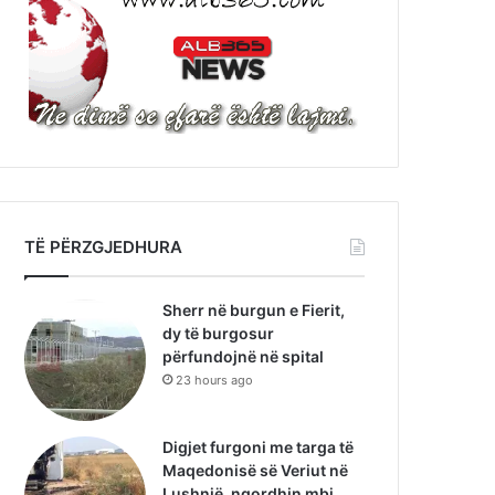
TË PËRZGJEDHURA
Sherr në burgun e Fierit,
dy të burgosur
përfundojnë në spital
23 hours ago
Digjet furgoni me targa të
Maqedonisë së Veriut në
Lushnjë, ngordhin mbi