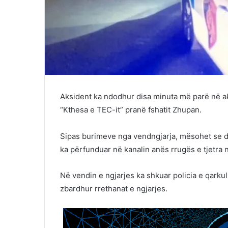
Aksident ka ndodhur disa minuta më parë në ak
“Kthesa e TEC-it” pranë fshatit Zhupan.
Sipas burimeve nga vendngjarja, mësohet se dy
ka përfunduar në kanalin anës rrugës e tjetra n
Në vendin e ngjarjes ka shkuar policia e qarkul
zbardhur rrethanat e ngjarjes.