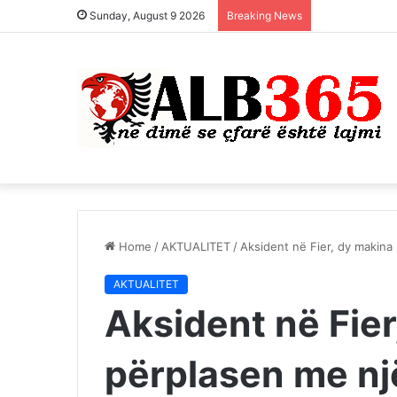
Sunday, August 9 2026
Breaking News
Home
/
AKTUALITET
/
Aksident në Fier, dy makina
AKTUALITET
Aksident në Fier
përplasen me nj