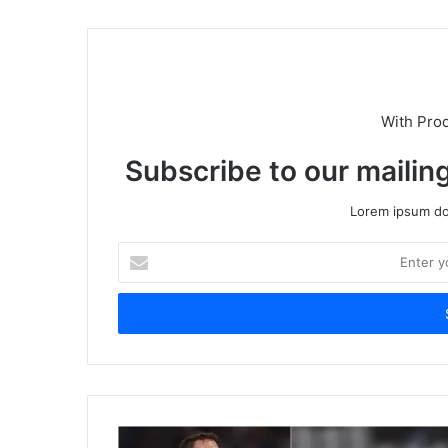
With Pro
Subscribe to our mailing
Lorem ipsum dol
Enter
your
Email
address