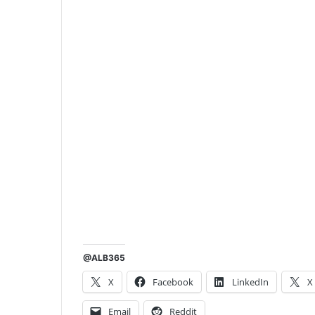
@ALB365
X
Facebook
LinkedIn
X
Email
Reddit