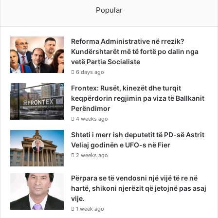
Popular
Reforma Administrative në rrezik?
Kundërshtarët më të fortë po dalin nga
vetë Partia Socialiste
6 days ago
Frontex: Rusët, kinezët dhe turqit
keqpërdorin regjimin pa viza të Ballkanit
Perëndimor
4 weeks ago
Shteti i merr ish deputetit të PD-së Astrit
Veliaj godinën e UFO-s në Fier
2 weeks ago
Përpara se të vendosni një vijë të re në
hartë, shikoni njerëzit që jetojnë pas asaj
vije.
1 week ago