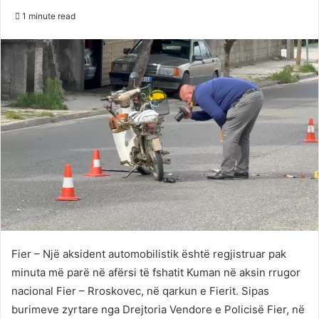
on
an
1 minute read
Twitter
email
Fier – Një aksident automobilistik është regjistruar pak
minuta më parë në afërsi të fshatit Kuman në aksin rrugor
nacional Fier – Rroskovec, në qarkun e Fierit. Sipas
burimeve zyrtare nga Drejtoria Vendore e Policisë Fier, në