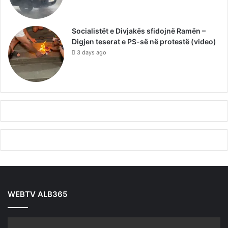
Socialistët e Divjakës sfidojnë Ramën –
Digjen teserat e PS-së në protestë (video)
3 days ago
WEBTV ALB365