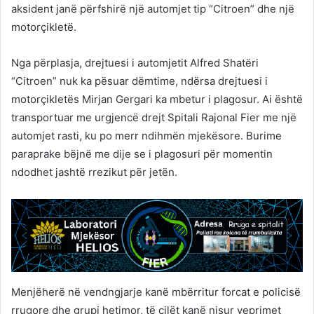
aksident janë përfshirë një automjet tip “Citroen” dhe një
motorçikletë.
Nga përplasja, drejtuesi i automjetit Alfred Shatëri
“Citroen” nuk ka pësuar dëmtime, ndërsa drejtuesi i
motorçikletës Mirjan Gergari ka mbetur i plagosur. Ai është
transportuar me urgjencë drejt Spitali Rajonal Fier me një
automjet rasti, ku po merr ndihmën mjekësore. Burime
paraprake bëjnë me dije se i plagosuri për momentin
ndodhet jashtë rrezikut për jetën.
Menjëherë në vendngjarje kanë mbërritur forcat e policisë
rrugore dhe grupi hetimor, të cilët kanë nisur veprimet