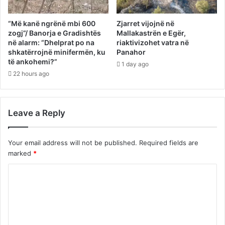
“Më kanë ngrënë mbi 600
Zjarret vijojnë në
zogj”/ Banorja e Gradishtës
Mallakastrën e Egër,
në alarm: “Dhelprat po na
riaktivizohet vatra në
shkatërrojnë minifermën, ku
Panahor
të ankohemi?”
1 day ago
22 hours ago
Leave a Reply
Your email address will not be published.
Required fields are
marked
*
C
o
m
m