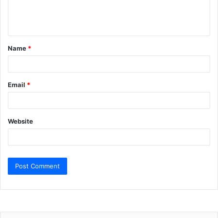
e
n
t
Name
*
*
Email
*
Website