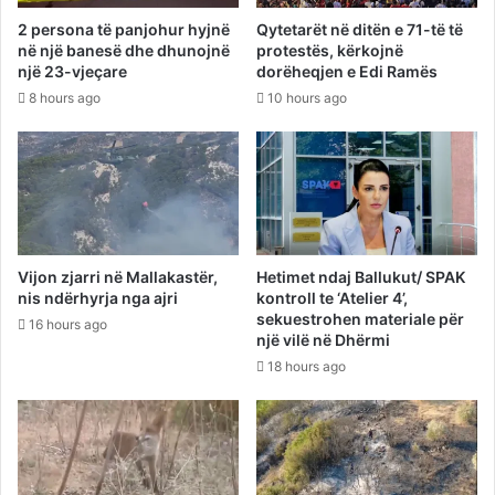
2 persona të panjohur hyjnë
Qytetarët në ditën e 71-të të
në një banesë dhe dhunojnë
protestës, kërkojnë
një 23-vjeçare
dorëheqjen e Edi Ramës
8 hours ago
10 hours ago
Vijon zjarri në Mallakastër,
Hetimet ndaj Ballukut/ SPAK
nis ndërhyrja nga ajri
kontroll te ‘Atelier 4’,
sekuestrohen materiale për
16 hours ago
një vilë në Dhërmi
18 hours ago