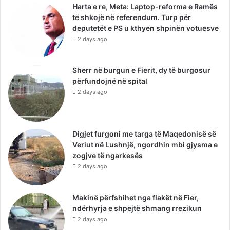
Harta e re, Meta: Laptop-reforma e Ramës
të shkojë në referendum. Turp për
deputetët e PS u kthyen shpinën votuesve
2 days ago
Sherr në burgun e Fierit, dy të burgosur
përfundojnë në spital
2 days ago
Digjet furgoni me targa të Maqedonisë së
Veriut në Lushnjë, ngordhin mbi gjysma e
zogjve të ngarkesës
2 days ago
Makinë përfshihet nga flakët në Fier,
ndërhyrja e shpejtë shmang rrezikun
2 days ago