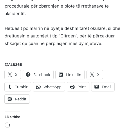
procedurale për zbardhjen e plotë të rrethanave të
aksidentit.
Hetuesit po marrin në pyetje dëshmitarët okularë, si dhe
drejtuesin e automjetit tip “Citroen”, për të përcaktuar
shkaqet që çuan në përplasjen mes dy mjeteve.
@ALB365
X
Facebook
LinkedIn
X
Tumblr
WhatsApp
Print
Email
Reddit
Like this:
Loading…