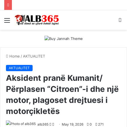
Menu
S
fo
Home
/
AKTUALITET
AKTUALITET
Aksident pranë Kumanit/
Përplasen “Citroen”-i dhe një
motor, plagoset drejtuesi i
motorçikletës
Follow
Send
alb365
May 19, 2026
0
271