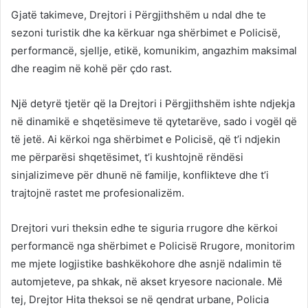
Gjatë takimeve, Drejtori i Përgjithshëm u ndal dhe te
sezoni turistik dhe ka kërkuar nga shërbimet e Policisë,
performancë, sjellje, etikë, komunikim, angazhim maksimal
dhe reagim në kohë për çdo rast.
Një detyrë tjetër që la Drejtori i Përgjithshëm ishte ndjekja
në dinamikë e shqetësimeve të qytetarëve, sado i vogël që
të jetë. Ai kërkoi nga shërbimet e Policisë, që t’i ndjekin
me përparësi shqetësimet, t’i kushtojnë rëndësi
sinjalizimeve për dhunë në familje, konflikteve dhe t’i
trajtojnë rastet me profesionalizëm.
Drejtori vuri theksin edhe te siguria rrugore dhe kërkoi
performancë nga shërbimet e Policisë Rrugore, monitorim
me mjete logjistike bashkëkohore dhe asnjë ndalimin të
automjeteve, pa shkak, në akset kryesore nacionale. Më
tej, Drejtor Hita theksoi se në qendrat urbane, Policia