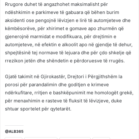
Rrugore duhet të angazhohet maksimalisht për
ndëshkimin e parkimeve të gabuara që bëhen burim
aksidenti ose pengojnë lëvizjen e lirë të automjeteve dhe
këmbësorëve, për xhirimet e gomave apo zhurmën që
gjenerojnë marmidat e modifikuara, për drejtimin e
automjeteve, në efektin e alkoolit apo në gjendje të dehur,
shpejtësinë tej normave të lejuara dhe për çdo shkelje që
rrezikon jetën dhe shëndetin e përdoruesve të rrugës.
Gjatë takimit në Gjirokastër, Drejtori i Përgjithshëm la
porosi për parandalimin dhe goditjen e krimeve
ndërkufitare, rritjen e bashkëpunimit me homologët grekë,
për menaxhimin e rasteve të fluksit të lëvizjeve, duke
shtuar sportelet për qytetarët.
@ALB365