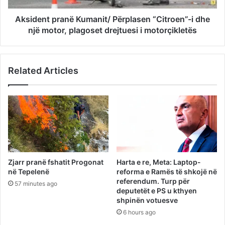
Aksident pranë Kumanit/ Përplasen “Citroen”-i dhe
një motor, plagoset drejtuesi i motorçikletës
Related Articles
Zjarr pranë fshatit Progonat
Harta e re, Meta: Laptop-
në Tepelenë
reforma e Ramës të shkojë në
referendum. Turp për
57 minutes ago
deputetët e PS u kthyen
shpinën votuesve
6 hours ago