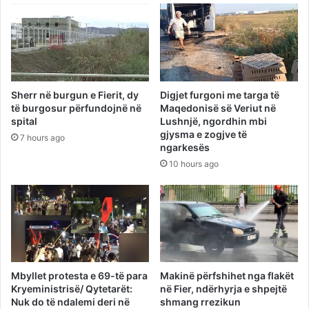
Sherr në burgun e Fierit, dy
Digjet furgoni me targa të
të burgosur përfundojnë në
Maqedonisë së Veriut në
spital
Lushnjë, ngordhin mbi
gjysma e zogjve të
7 hours ago
ngarkesës
10 hours ago
Mbyllet protesta e 69-të para
Makinë përfshihet nga flakët
Kryeministrisë/ Qytetarët:
në Fier, ndërhyrja e shpejtë
Nuk do të ndalemi deri në
shmang rrezikun