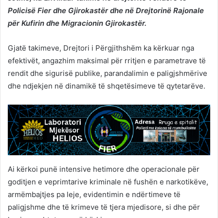
Policisë Fier dhe Gjirokastër dhe në Drejtorinë Rajonale
për Kufirin dhe Migracionin Gjirokastër.
Gjatë takimeve, Drejtori i Përgjithshëm ka kërkuar nga
efektivët, angazhim maksimal për rritjen e parametrave të
rendit dhe sigurisë publike, parandalimin e paligjshmërive
dhe ndjekjen në dinamikë të shqetësimeve të qytetarëve.
Ai kërkoi punë intensive hetimore dhe operacionale për
goditjen e veprimtarive kriminale në fushën e narkotikëve,
armëmbajtjes pa leje, evidentimin e ndërtimeve të
paligjshme dhe të krimeve të tjera mjedisore, si dhe për