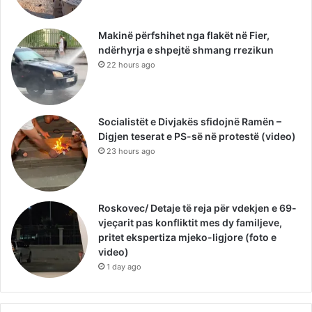
Makinë përfshihet nga flakët në Fier,
ndërhyrja e shpejtë shmang rrezikun
22 hours ago
Socialistët e Divjakës sfidojnë Ramën –
Digjen teserat e PS-së në protestë (video)
23 hours ago
Roskovec/ Detaje të reja për vdekjen e 69-
vjeçarit pas konfliktit mes dy familjeve,
pritet ekspertiza mjeko-ligjore (foto e
video)
1 day ago