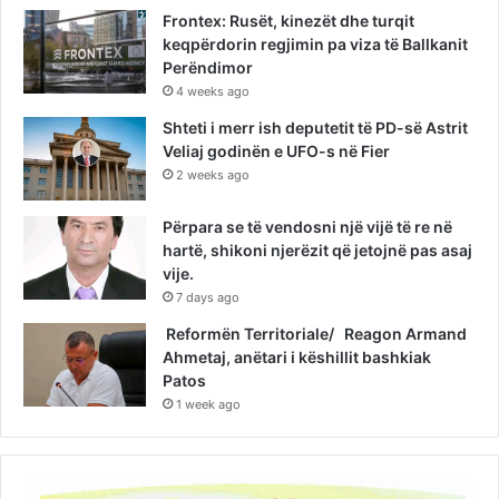
Frontex: Rusët, kinezët dhe turqit
keqpërdorin regjimin pa viza të Ballkanit
Perëndimor
4 weeks ago
Shteti i merr ish deputetit të PD-së Astrit
Veliaj godinën e UFO-s në Fier
2 weeks ago
Përpara se të vendosni një vijë të re në
hartë, shikoni njerëzit që jetojnë pas asaj
vije.
7 days ago
Reformën Territoriale/ Reagon Armand
Ahmetaj, anëtari i këshillit bashkiak
Patos
1 week ago