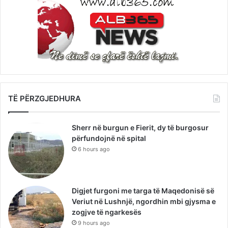
TË PËRZGJEDHURA
Sherr në burgun e Fierit, dy të burgosur
përfundojnë në spital
6 hours ago
Digjet furgoni me targa të Maqedonisë së
Veriut në Lushnjë, ngordhin mbi gjysma e
zogjve të ngarkesës
9 hours ago