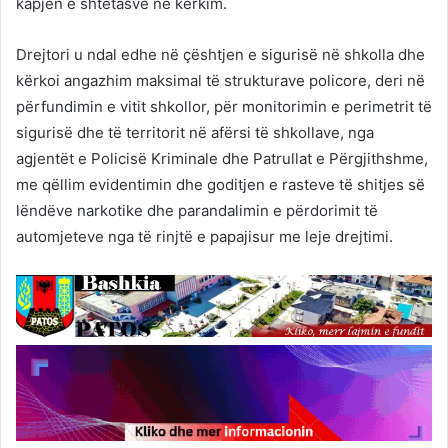
kapjen e shtetasve në kërkim.
Drejtori u ndal edhe në çështjen e sigurisë në shkolla dhe
kërkoi angazhim maksimal të strukturave policore, deri në
përfundimin e vitit shkollor, për monitorimin e perimetrit të
sigurisë dhe të territorit në afërsi të shkollave, nga
agjentët e Policisë Kriminale dhe Patrullat e Përgjithshme,
me qëllim evidentimin dhe goditjen e rasteve të shitjes së
lëndëve narkotike dhe parandalimin e përdorimit të
automjeteve nga të rinjtë e papajisur me leje drejtimi.