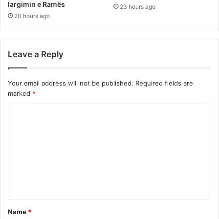
largimin e Ramës
23 hours ago
20 hours ago
Leave a Reply
Your email address will not be published.
Required fields are
marked
*
C
o
m
m
e
n
t
Name
*
*