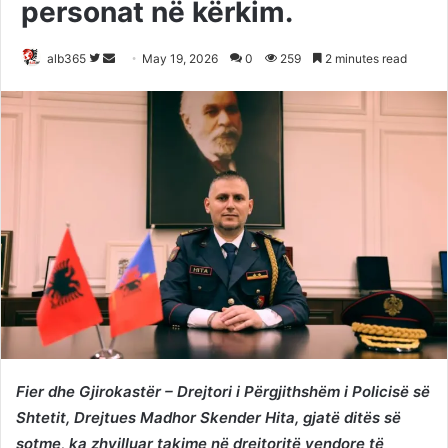
personat në kërkim.
Follow
Send
alb365
May 19, 2026
0
259
2 minutes read
on
an
Twitter
email
Fier dhe Gjirokastër – Drejtori i Përgjithshëm i Policisë së
Shtetit, Drejtues Madhor Skender Hita, gjatë ditës së
sotme, ka zhvilluar takime në drejtoritë vendore të