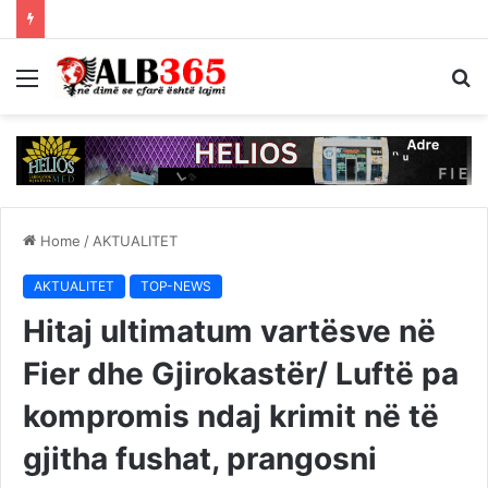
Menu
S
fo
Home
/
AKTUALITET
AKTUALITET
TOP-NEWS
Hitaj ultimatum vartësve në
Fier dhe Gjirokastër/ Luftë pa
kompromis ndaj krimit në të
gjitha fushat, prangosni