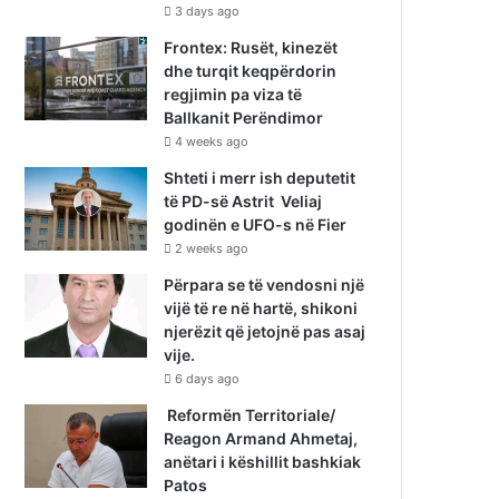
3 days ago
Frontex: Rusët, kinezët
dhe turqit keqpërdorin
regjimin pa viza të
Ballkanit Perëndimor
4 weeks ago
Shteti i merr ish deputetit
të PD-së Astrit Veliaj
godinën e UFO-s në Fier
2 weeks ago
Përpara se të vendosni një
vijë të re në hartë, shikoni
njerëzit që jetojnë pas asaj
vije.
6 days ago
Reformën Territoriale/
Reagon Armand Ahmetaj,
anëtari i këshillit bashkiak
Patos