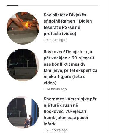
Socialistët e Divjakës
sfidojnë Ramën – Digjen
teserat e PS-së në
protestë (video)
4 hours ago
Roskovec/ Detaje të reja
për vdekjen e 69-vjeçarit
pas konfliktit mes dy
familjeve, pritet ekspertiza
mjeko-ligjore (foto e
video)
14 hours ago
Sherr mes komshinjve për
një turë drush në
Roskovec, 70-vjeçari
humb jetën pasi pësoi
infark
23 hours ago