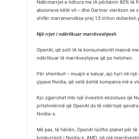
Ndërmarrjet e lidhura me IA përbënin 80% të 
aksioneve këtë vit – dhe Gartner vlerëson se sh
shifër marramendëse prej 1.5 trilion dollarësh 
Një rrjet i ndërlikuar marrëveshjesh
OpenAI, që solli IA te konsumatorët masivë me 
ndërlikuar të marrëveshjeve që po hetohen.
Për shembull – muajin e kaluar, ajo hyri në nj
çipave Nvidia, që vetë është kompania më e vl
Kjo zgjerohet mbi një investim ekzistues që N
pritshmërinë që OpenAI do të ndërtojë qendra 
Nvidia-s.
Më pas, të hënën, OpenAI njoftoi planet për të b
konkurrenti i Nvidia-s, AMD, në një marrëvesh