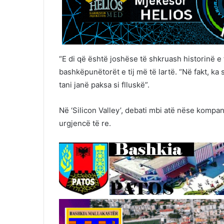
“E di që është joshëse të shkruash historinë e 
bashkëpunëtorët e tij më të lartë. “Në fakt, ka
tani janë paksa si flluskë”.
Në ‘Silicon Valley’, debati mbi atë nëse kompan
urgjencë të re.