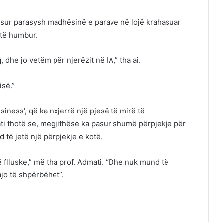
pasur parasysh madhësinë e parave në lojë krahasuar
 të humbur.
 dhe jo vetëm për njerëzit në IA,” tha ai.
isë.”
iness’, që ka nxjerrë një pjesë të mirë të
ati thotë se, megjithëse ka pasur shumë përpjekje për
d të jetë një përpjekje e kotë.
 flluske,” më tha prof. Admati. “Dhe nuk mund të
ajo të shpërbëhet”.