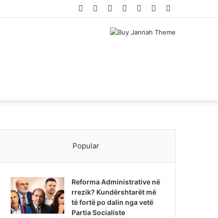
Facebook
Twitter
YouTube
Instagram
Log
Random
Sidebar
In
Article
Popular
Reforma Administrative në
rrezik? Kundërshtarët më
të fortë po dalin nga vetë
Partia Socialiste