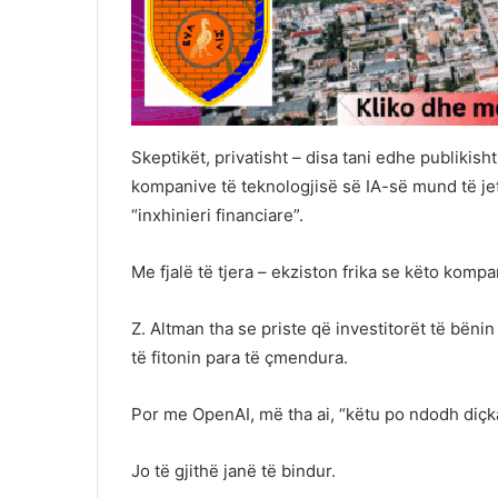
Skeptikët, privatisht – disa tani edhe publikish
kompanive të teknologjisë së IA-së mund të jetë
“inxhinieri financiare”.
Me fjalë të tjera – ekziston frika se këto kom
Z. Altman tha se priste që investitorët të bëni
të fitonin para të çmendura.
Por me OpenAI, më tha ai, “këtu po ndodh diçka
Jo të gjithë janë të bindur.