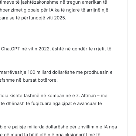
fitimeve të jashtëzakonshme në tregun amerikan të
penzimet globale për IA ka të ngjarë të arrijnë një
para se të përfundojë viti 2025.
ChatGPT në vitin 2022, është në qendër të rrjetit të
ë marrëveshje 100 miliard dollarëshe me prodhuesin e
efshme në bursat botërore.
vidia kishte tashmë në kompaninë e z. Altman – me
të dhënash të fuqizuara nga çipat e avancuar të
lerë pajisje miliarda dollarëshe për zhvillimin e IA nga
je që mund ta bëjë atë një nga aksionarët më të