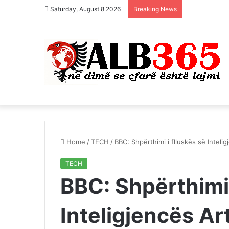
Saturday, August 8 2026
Breaking News
Home
/
TECH
/
BBC: Shpërthimi i flluskës së Intelig
TECH
BBC: Shpërthimi 
Inteligjencës Art