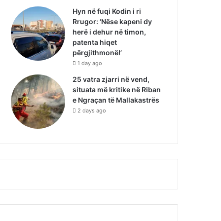
Hyn në fuqi Kodin i ri
Rrugor: ‘Nëse kapeni dy
herë i dehur në timon,
patenta hiqet
përgjithmonë!’
1 day ago
25 vatra zjarri në vend,
situata më kritike në Riban
e Ngraçan të Mallakastrës
2 days ago