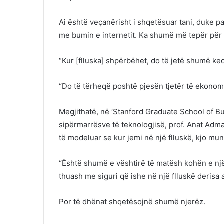
Ai është veçanërisht i shqetësuar tani, duke 
me bumin e internetit. Ka shumë më tepër për
“Kur [flluska] shpërbëhet, do të jetë shumë keq,
“Do të tërheqë poshtë pjesën tjetër të ekonom
Megjithatë, në ‘Stanford Graduate School of Bus
sipërmarrësve të teknologjisë, prof. Anat Adm
të modeluar se kur jemi në një flluskë, kjo mun
“Është shumë e vështirë të matësh kohën e një
thuash me siguri që ishe në një flluskë derisa 
Por të dhënat shqetësojnë shumë njerëz.