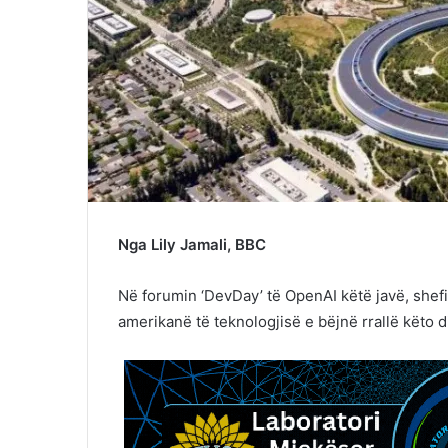
Nga Lily Jamali, BBC
Në forumin ‘DevDay’ të OpenAI këtë javë, shefi
amerikanë të teknologjisë e bëjnë rrallë këto di