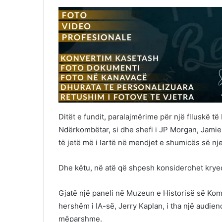
Ditët e fundit, paralajmërime për një flluskë 
Ndërkombëtar, si dhe shefi i JP Morgan, Jamie D
të jetë më i lartë në mendjet e shumicës së nj
Dhe këtu, në atë që shpesh konsiderohet kryeqy
Gjatë një paneli në Muzeun e Historisë së Kompj
hershëm i IA-së, Jerry Kaplan, i tha një audien
mëparshme.