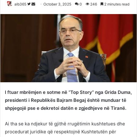
Follow
Send
alb365
October 3, 2025
0
246
2 minutes read
on
an
Twitter
email
I ftuar mbrëmjen e sotme në “Top Story” nga Grida Duma,
presidenti i Republikës Bajram Begaj është munduar të
shpjegojë pse e dekretoi datën e zgjedhjeve në Tiranë.
Ai tha se ka ndjekur të gjithë rrugëtimin kushtetues dhe
procedurat juridike që respektojnë Kushtetutën për