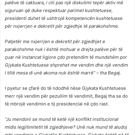
palëve të caktuara, i cili pas një diskutimi tepër aktiv më
siguruan që duke respektuar parimet kushtetuese,
presidenti duhet të ushtrojë kompetencën kushtetuese
për nxjerrjen e dekretit për zgjedhje të parakohshme.
Patjetër me nxjerrjen e dekretit për zgjedhjet e
parakohshme nuk i është mohuar e drejta palëve për të
çuar në instancat ligjore çdo pretendim të mundshëm por
Gjykata Kushtetuese shprehet me vendim dhe një vendim
i tillë mesa di unë akoma nuk është marrë” – tha Begaj.
I pyetur se çfarë do të ndodhë nëse Gjykata Kushtetuese
merr një vendim për pezullim të vendimit, Begaj tha se do
të mbrojë vendimin e tij presidencial në çdo rast.
“Ju mendoni se mund të ketë një konflikt institucional
midis legjitimitetit të zgjedhjeve? Unë nuk mund të aludoj
mbi vendimin e Gjykatës Kushtetuese. Gjykata është në të