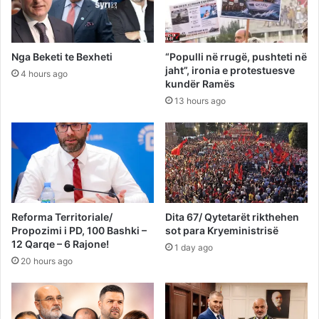
Nga Beketi te Bexheti
“Populli në rrugë, pushteti në
jaht”, ironia e protestuesve
4 hours ago
kundër Ramës
13 hours ago
Reforma Territoriale/
Dita 67/ Qytetarët rikthehen
Propozimi i PD, 100 Bashki –
sot para Kryeministrisë
12 Qarqe – 6 Rajone!
1 day ago
20 hours ago