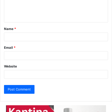
e
n
t
Name
*
*
Email
*
Website