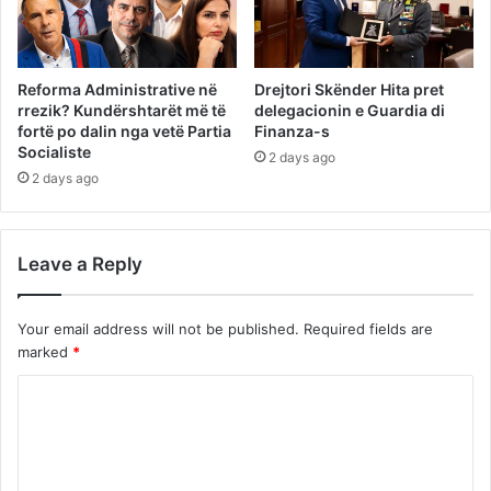
Reforma Administrative në
Drejtori Skënder Hita pret
rrezik? Kundërshtarët më të
delegacionin e Guardia di
fortë po dalin nga vetë Partia
Finanza-s
Socialiste
2 days ago
2 days ago
Leave a Reply
Your email address will not be published.
Required fields are
marked
*
C
o
m
m