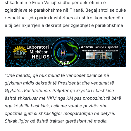
shkarkimin e Erion Veliajt si dhe për dekretimin e
zgjedhjeve të parakohshme në Tiranë. Begaj shtoi se duke
respektuar çdo parim kushtetues ai ushtroi kompetencën
e tij për nxjerrjen e dekretit për zgjedhjet e parakohshme
“Unë mendoj që nuk mund të vendoset balancë në
gjykimin midis dekretit të Presidentit dhe vendimit të
Gjykatës Kushtetuese. Patjetër që kryetari i bashkisë
është shkarkuar më VKM nga KM pas propozimit të bërë
nga këshillit bashkiak, i cili me votat e pozitës dhe
opozitës gjeti si shkak ligjor mosparaqitjen në detyrë.
Shkak ligjor që është trajtuar gjerësisht në media.