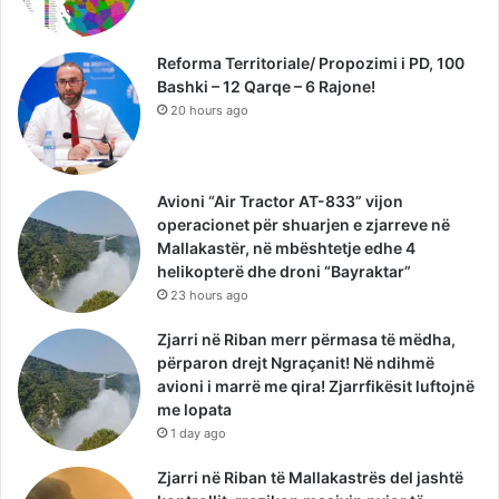
Reforma Territoriale/ Propozimi i PD, 100
Bashki – 12 Qarqe – 6 Rajone!
20 hours ago
Avioni “Air Tractor AT-833” vijon
operacionet për shuarjen e zjarreve në
Mallakastër, në mbështetje edhe 4
helikopterë dhe droni “Bayraktar”
23 hours ago
Zjarri në Riban merr përmasa të mëdha,
përparon drejt Ngraçanit! Në ndihmë
avioni i marrë me qira! Zjarrfikësit luftojnë
me lopata
1 day ago
Zjarri në Riban të Mallakastrës del jashtë