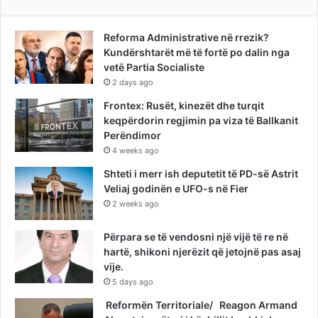
Reforma Administrative në rrezik?
Kundërshtarët më të fortë po dalin nga
vetë Partia Socialiste
2 days ago
Frontex: Rusët, kinezët dhe turqit
keqpërdorin regjimin pa viza të Ballkanit
Perëndimor
4 weeks ago
Shteti i merr ish deputetit të PD-së Astrit
Veliaj godinën e UFO-s në Fier
2 weeks ago
Përpara se të vendosni një vijë të re në
hartë, shikoni njerëzit që jetojnë pas asaj
vije.
5 days ago
Reformën Territoriale/ Reagon Armand