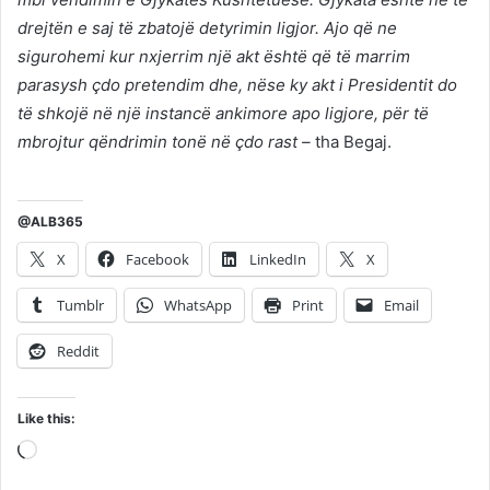
drejtën e saj të zbatojë detyrimin ligjor. Ajo që ne
sigurohemi kur nxjerrim një akt është që të marrim
parasysh çdo pretendim dhe, nëse ky akt i Presidentit do
të shkojë në një instancë ankimore apo ligjore, për të
mbrojtur qëndrimin tonë në çdo rast –
tha Begaj.
@ALB365
X
Facebook
LinkedIn
X
Tumblr
WhatsApp
Print
Email
Reddit
Like this:
Loading…