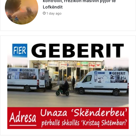
kontrollit, rrezikon masivin pyjor të
Lofkëndit
1 day ago