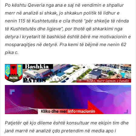
Po kështu Qeveria nga ana e saj në vendimin e shpallur
merr në analizë si shkak, jo shkakun politik të lidhur e
nenin 115 të Kushtetutës e cila thotë “për shkelje të rënda
të Kushtetutës dhe ligjeve”, por thotë që shkarkimi nga
detyra i kryetarit të bashkisë është bërë me motivacionin e
mosparaqitjes në detyrë. Pra kemi të bëjmë me nenin 62
pika c.
Patjetër që kjo dileme është konsultuar me ekipin tim dhe
janë marrë në analizë çdo pretendim në media apo i