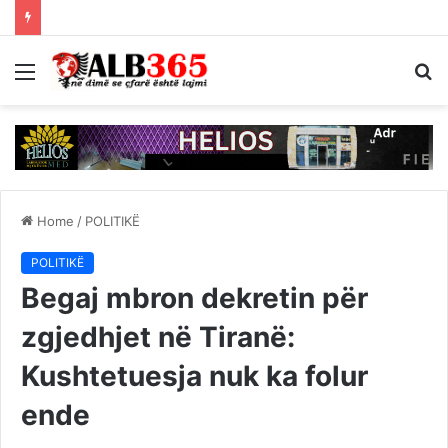
Menu
S
fo
Home
/
POLITIKË
POLITIKË
Begaj mbron dekretin për
zgjedhjet në Tiranë:
Kushtetuesja nuk ka folur
ende