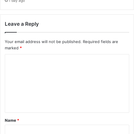
1 day ago
Leave a Reply
Your email address will not be published.
Required fields are
marked
*
C
o
m
m
e
n
t
Name
*
*