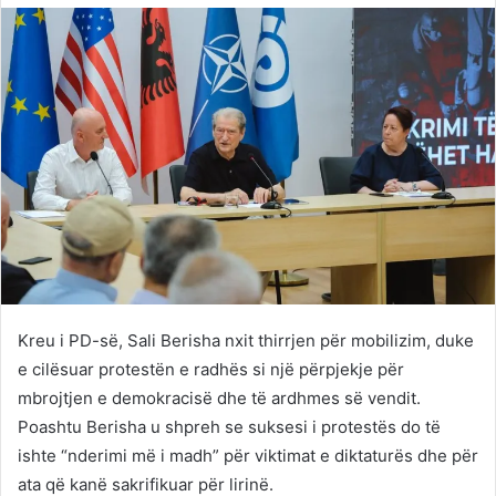
Twitter
email
Kreu i PD-së, Sali Berisha nxit thirrjen për mobilizim, duke
e cilësuar protestën e radhës si një përpjekje për
mbrojtjen e demokracisë dhe të ardhmes së vendit.
Poashtu Berisha u shpreh se suksesi i protestës do të
ishte “nderimi më i madh” për viktimat e diktaturës dhe për
ata që kanë sakrifikuar për lirinë.