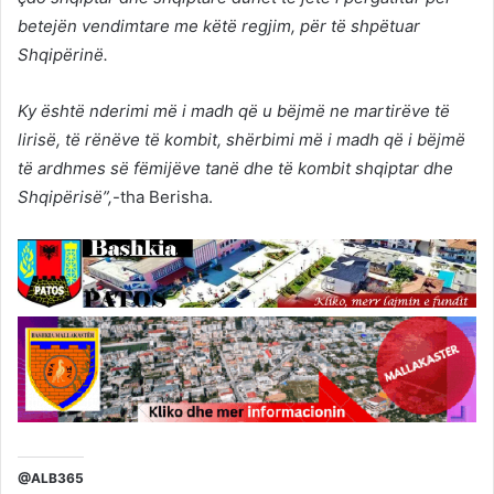
betejën vendimtare me këtë regjim, për të shpëtuar
Shqipërinë.
Ky është nderimi më i madh që u bëjmë ne martirëve të
lirisë, të rënëve të kombit, shërbimi më i madh që i bëjmë
të ardhmes së fëmijëve tanë dhe të kombit shqiptar dhe
Shqipërisë”,
-tha Berisha.
@ALB365