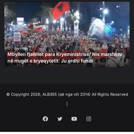
Mbyllen
fjalimet
para
Kryeministrisë/
Nis
marshimi
në
rrugët
7 days ago
Mbyllen fjalimet para Kryeministrisë/ Nis marshimi
e
në rrugët e kryeqytetit: Ju erdhi fundi
kryeqytetit:
Ju
erdhi
fundi
© Copyright 2026, ALB365 (që nga viti 2014) All Rights Reserved
|
Facebook
Twitter
YouTube
Instagram