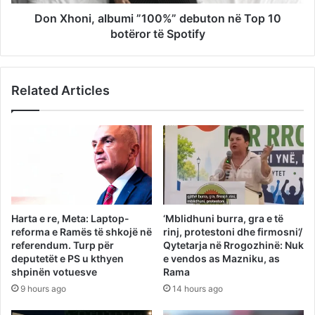
Don Xhoni, albumi ”100%” debuton në Top 10
botëror të Spotify
Related Articles
Harta e re, Meta: Laptop-
‘Mblidhuni burra, gra e të
reforma e Ramës të shkojë në
rinj, protestoni dhe firmosni’/
referendum. Turp për
Qytetarja në Rrogozhinë: Nuk
deputetët e PS u kthyen
e vendos as Mazniku, as
shpinën votuesve
Rama
9 hours ago
14 hours ago