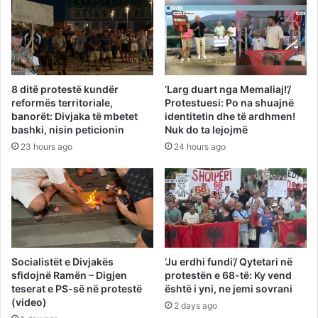
8 ditë protestë kundër
‘Larg duart nga Memaliaj!’/
reformës territoriale,
Protestuesi: Po na shuajnë
banorët: Divjaka të mbetet
identitetin dhe të ardhmen!
bashki, nisin peticionin
Nuk do ta lejojmë
23 hours ago
24 hours ago
Socialistët e Divjakës
‘Ju erdhi fundi’/ Qytetari në
sfidojnë Ramën – Digjen
protestën e 68-të: Ky vend
teserat e PS-së në protestë
është i yni, ne jemi sovrani
(video)
2 days ago