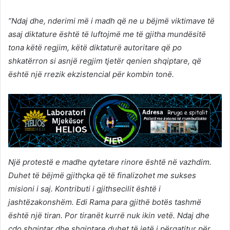
”Ndaj dhe, nderimi më i madh që ne u bëjmë viktimave të
asaj diktature është të luftojmë me të gjitha mundësitë
tona këtë regjim, këtë diktaturë autoritare që po
shkatërron si asnjë regjim tjetër qenien shqiptare, që
është një rrezik ekzistencial për kombin tonë.
Një protestë e madhe qytetare rinore është në vazhdim.
Duhet të bëjmë gjithçka që të finalizohet me sukses
misioni i saj. Kontributi i gjithsecilit është i
jashtëzakonshëm. Edi Rama para gjithë botës tashmë
është një tiran. Por tiranët kurrë nuk ikin vetë. Ndaj dhe
çdo shqiptar dhe shqiptare duhet të jetë i përgatitur për