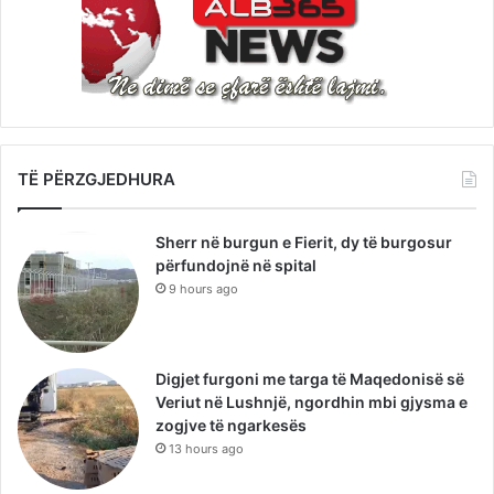
TË PËRZGJEDHURA
Sherr në burgun e Fierit, dy të burgosur
përfundojnë në spital
9 hours ago
Digjet furgoni me targa të Maqedonisë së
Veriut në Lushnjë, ngordhin mbi gjysma e
zogjve të ngarkesës
13 hours ago