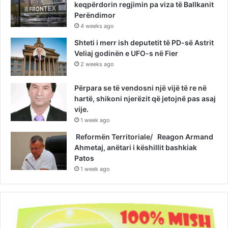
keqpërdorin regjimin pa viza të Ballkanit
Perëndimor
4 weeks ago
Shteti i merr ish deputetit të PD-së Astrit
Veliaj godinën e UFO-s në Fier
2 weeks ago
Përpara se të vendosni një vijë të re në
hartë, shikoni njerëzit që jetojnë pas asaj
vije.
1 week ago
Reformën Territoriale/ Reagon Armand
Ahmetaj, anëtari i këshillit bashkiak
Patos
1 week ago