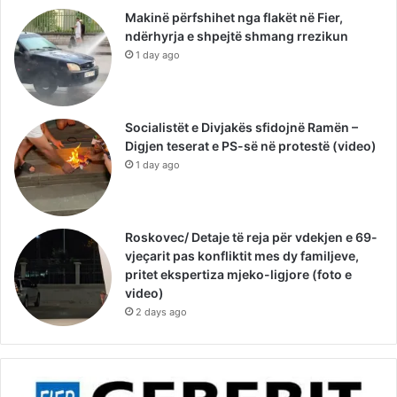
Makinë përfshihet nga flakët në Fier,
ndërhyrja e shpejtë shmang rrezikun
1 day ago
Socialistët e Divjakës sfidojnë Ramën –
Digjen teserat e PS-së në protestë (video)
1 day ago
Roskovec/ Detaje të reja për vdekjen e 69-
vjeçarit pas konfliktit mes dy familjeve,
pritet ekspertiza mjeko-ligjore (foto e
video)
2 days ago