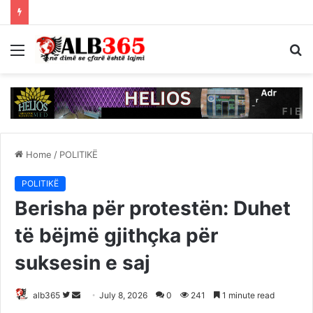
Menu
S
fo
Home
/
POLITIKË
POLITIKË
Berisha për protestën: Duhet
të bëjmë gjithçka për
suksesin e saj
Follow
Send
alb365
July 8, 2026
0
241
1 minute read
on
an