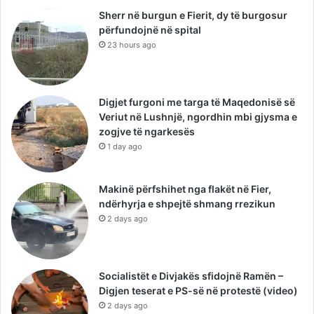
Sherr në burgun e Fierit, dy të burgosur
përfundojnë në spital
23 hours ago
Digjet furgoni me targa të Maqedonisë së
Veriut në Lushnjë, ngordhin mbi gjysma e
zogjve të ngarkesës
1 day ago
Makinë përfshihet nga flakët në Fier,
ndërhyrja e shpejtë shmang rrezikun
2 days ago
Socialistët e Divjakës sfidojnë Ramën –
Digjen teserat e PS-së në protestë (video)
2 days ago