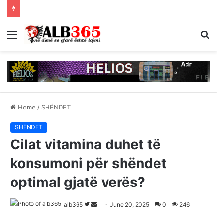
Menu
S
fo
Home
/
SHËNDET
SHËNDET
Cilat vitamina duhet të
konsumoni për shëndet
optimal gjatë verës?
Follow
Send
alb365
June 20, 2025
0
246
on
an