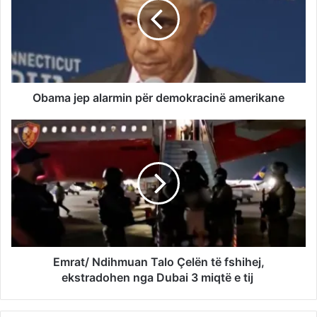
Obama jep alarmin për demokracinë amerikane
Emrat/ Ndihmuan Talo Çelën të fshihej,
ekstradohen nga Dubai 3 miqtë e tij