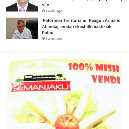
vije.
1 week ago
Reformën Territoriale/ Reagon Armand
Ahmetaj, anëtari i këshillit bashkiak
Patos
1 week ago