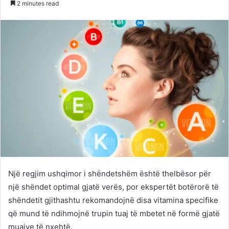
2 minutes read
Twitter
email
Një regjim ushqimor i shëndetshëm është thelbësor për
një shëndet optimal gjatë verës, por ekspertët botërorë të
shëndetit gjithashtu rekomandojnë disa vitamina specifike
që mund të ndihmojnë trupin tuaj të mbetet në formë gjatë
muajve të nxehtë.