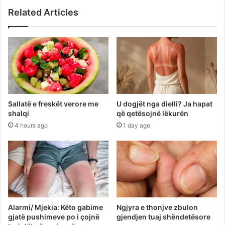
Related Articles
Sallatë e freskët verore me
U dogjët nga dielli? Ja hapat
shalqi
që qetësojnë lëkurën
4 hours ago
1 day ago
Alarmi/ Mjekia: Këto gabime
Ngjyra e thonjve zbulon
gjatë pushimeve po i çojnë
gjendjen tuaj shëndetësore