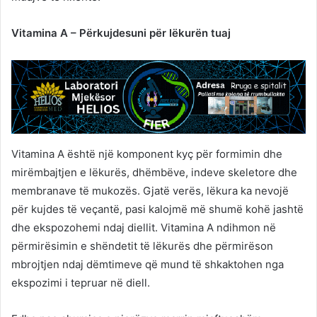
Vitamina A – Përkujdesuni për lëkurën tuaj
Vitamina A është një komponent kyç për formimin dhe
mirëmbajtjen e lëkurës, dhëmbëve, indeve skeletore dhe
membranave të mukozës. Gjatë verës, lëkura ka nevojë
për kujdes të veçantë, pasi kalojmë më shumë kohë jashtë
dhe ekspozohemi ndaj diellit. Vitamina A ndihmon në
përmirësimin e shëndetit të lëkurës dhe përmirëson
mbrojtjen ndaj dëmtimeve që mund të shkaktohen nga
ekspozimi i tepruar në diell.