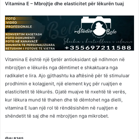
Vitamina E – Mbrojtje dhe elasticitet për lëkurën tuaj
Vitamina E është një tjetër antioksidant që ndihmon në
mbrojtjen e lëkurës nga dëmtimet e shkaktuara nga
radikalet e lira. Ajo gjithashtu ka aftësinë për të stimuluar
prodhimin e kolagjenit, një element kyç për ruajtjen e
elasticitetit të lëkurës. Gjatë muajve të nxehtë të verës,
kur lëkura mund të thahen dhe të dëmtohet nga dielli,
vitamina E luan një rol të rëndësishëm në ruajtjen e
shëndetit të saj dhe në mbrojtjen nga mikrobet.
@ALB365