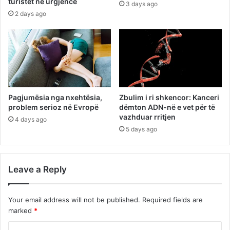
turistët në urgjencë
3 days ago
2 days ago
Pagjumësia nga nxehtësia,
Zbulim i ri shkencor: Kanceri
problem serioz në Evropë
dëmton ADN-në e vet për të
vazhduar rritjen
4 days ago
5 days ago
Leave a Reply
Your email address will not be published.
Required fields are
marked
*
C