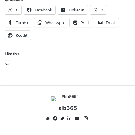
X
Facebook
LinkedIn
X
Tumblr
WhatsApp
Print
Email
Reddit
Like this:
Loading…
alb365
Instagram
Website
Facebook
Twitter
LinkedIn
YouTube