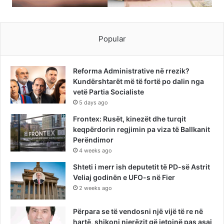
Popular
Reforma Administrative në rrezik?
Kundërshtarët më të fortë po dalin nga
vetë Partia Socialiste
5 days ago
Frontex: Rusët, kinezët dhe turqit
keqpërdorin regjimin pa viza të Ballkanit
Perëndimor
4 weeks ago
Shteti i merr ish deputetit të PD-së Astrit
Veliaj godinën e UFO-s në Fier
2 weeks ago
Përpara se të vendosni një vijë të re në
hartë, shikoni njerëzit që jetojnë pas asaj