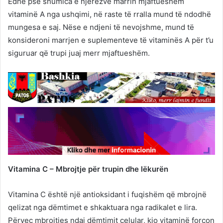
Edhe pse shumica e njerëzve marrin mjaftueshëm
vitaminë A nga ushqimi, në raste të rralla mund të ndodhë
mungesa e saj. Nëse e ndjeni të nevojshme, mund të
konsideroni marrjen e suplementeve të vitaminës A për t’u
siguruar që trupi juaj merr mjaftueshëm.
Vitamina C – Mbrojtje për trupin dhe lëkurën
Vitamina C është një antioksidant i fuqishëm që mbrojnë
qelizat nga dëmtimet e shkaktuara nga radikalet e lira.
Përveç mbrojtjes ndaj dëmtimit celular, kjo vitaminë forcon