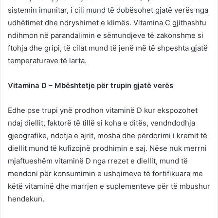
sistemin imunitar, i cili mund të dobësohet gjatë verës nga
udhëtimet dhe ndryshimet e klimës. Vitamina C gjithashtu
ndihmon në parandalimin e sëmundjeve të zakonshme si
ftohja dhe gripi, të cilat mund të jenë më të shpeshta gjatë
temperaturave të larta.
Vitamina D – Mbështetje për trupin gjatë verës
Edhe pse trupi ynë prodhon vitaminë D kur ekspozohet
ndaj diellit, faktorë të tillë si koha e ditës, vendndodhja
gjeografike, ndotja e ajrit, mosha dhe përdorimi i kremit të
diellit mund të kufizojnë prodhimin e saj. Nëse nuk merrni
mjaftueshëm vitaminë D nga rrezet e diellit, mund të
mendoni për konsumimin e ushqimeve të fortifikuara me
këtë vitaminë dhe marrjen e suplementeve për të mbushur
hendekun.