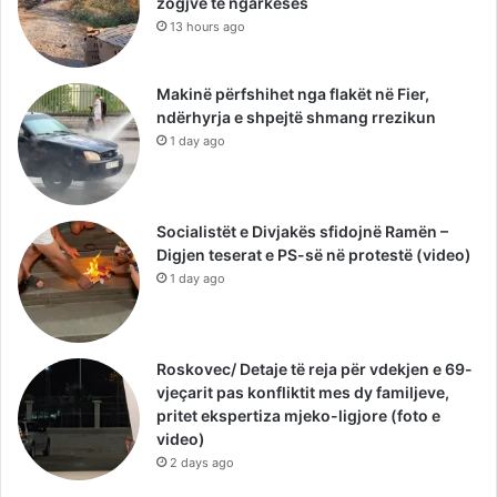
zogjve të ngarkesës
13 hours ago
Makinë përfshihet nga flakët në Fier,
ndërhyrja e shpejtë shmang rrezikun
1 day ago
Socialistët e Divjakës sfidojnë Ramën –
Digjen teserat e PS-së në protestë (video)
1 day ago
Roskovec/ Detaje të reja për vdekjen e 69-
vjeçarit pas konfliktit mes dy familjeve,
pritet ekspertiza mjeko-ligjore (foto e
video)
2 days ago