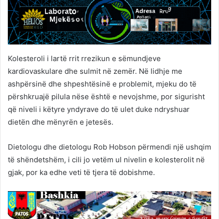
Kolesteroli i lartë rrit rrezikun e sëmundjeve
kardiovaskulare dhe sulmit në zemër. Në lidhje me
ashpërsinë dhe shpeshtësinë e problemit, mjeku do të
përshkruajë pilula nëse është e nevojshme, por sigurisht
që niveli i këtyre yndyrave do të ulet duke ndryshuar
dietën dhe mënyrën e jetesës.
Dietologu dhe dietologu Rob Hobson përmendi një ushqim
të shëndetshëm, i cili jo vetëm ul nivelin e kolesterolit në
gjak, por ka edhe veti të tjera të dobishme.